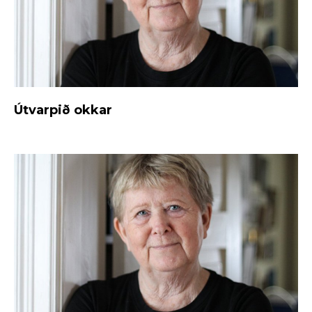
Útvarpið okkar