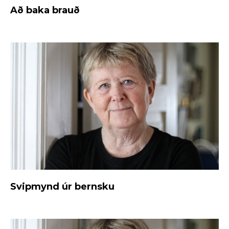
Að baka brauð
Svipmynd úr bernsku