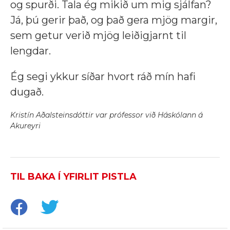
og spurði. Tala ég mikið um mig sjálfan?
Já, þú gerir það, og það gera mjög margir,
sem getur verið mjög leiðigjarnt til
lengdar.
Ég segi ykkur síðar hvort ráð mín hafi
dugað.
Kristín Aðalsteinsdóttir var prófessor við Háskólann á
Akureyri
TIL BAKA Í YFIRLIT PISTLA