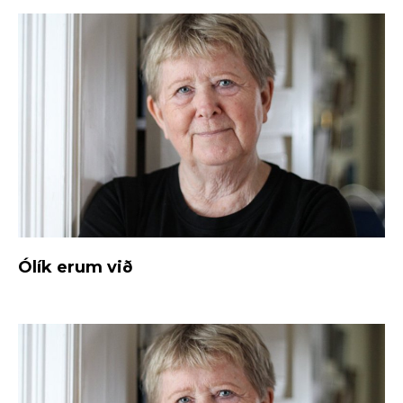
Ólík erum við