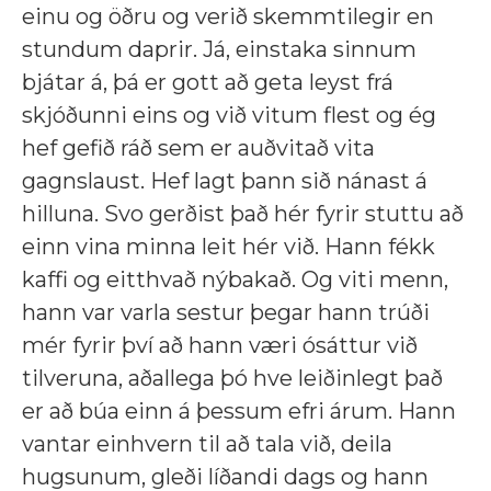
einu og öðru og verið skemmtilegir en
stundum daprir. Já, einstaka sinnum
bjátar á, þá er gott að geta leyst frá
skjóðunni eins og við vitum flest og ég
hef gefið ráð sem er auðvitað vita
gagnslaust. Hef lagt þann sið nánast á
hilluna. Svo gerðist það hér fyrir stuttu að
einn vina minna leit hér við. Hann fékk
kaffi og eitthvað nýbakað. Og viti menn,
hann var varla sestur þegar hann trúði
mér fyrir því að hann væri ósáttur við
tilveruna, aðallega þó hve leiðinlegt það
er að búa einn á þessum efri árum. Hann
vantar einhvern til að tala við, deila
hugsunum, gleði líðandi dags og hann