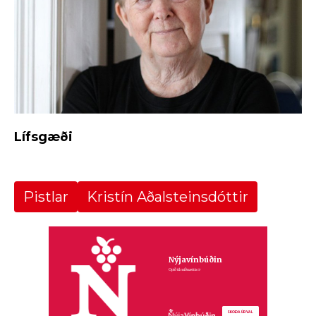
Lífsgæði
Pistlar
Kristín Aðalsteinsdóttir