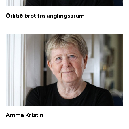
Örlítið brot frá unglingsárum
Amma Kristín