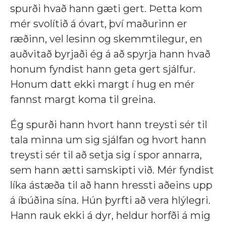
spurði hvað hann gæti gert. Þetta kom
mér svolítið á óvart, því maðurinn er
ræðinn, vel lesinn og skemmtilegur, en
auðvitað byrjaði ég á að spyrja hann hvað
honum fyndist hann geta gert sjálfur.
Honum datt ekki margt í hug en mér
fannst margt koma til greina.
Ég spurði hann hvort hann treysti sér til
tala minna um sig sjálfan og hvort hann
treysti sér til að setja sig í spor annarra,
sem hann ætti samskipti við. Mér fyndist
líka ástæða til að hann hressti aðeins upp
á íbúðina sína. Hún þyrfti að vera hlýlegri.
Hann rauk ekki á dyr, heldur horfði á mig