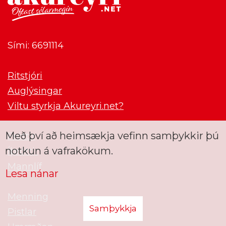
Sími: 6691114
Ritstjóri
Auglýsingar
Viltu styrkja Akureyri.net?
Með því að heimsækja vefinn samþykkir þú
Fréttir
notkun á vafrakökum.
Íþróttir
Mannlíf
Lesa nánar
Menning
Samþykkja
Pistlar