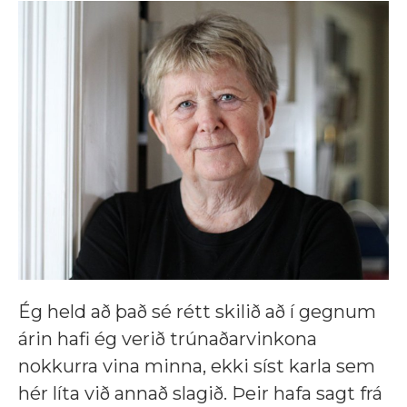
Ég held að það sé rétt skilið að í gegnum
árin hafi ég verið trúnaðarvinkona
nokkurra vina minna, ekki síst karla sem
hér líta við annað slagið. Þeir hafa sagt frá