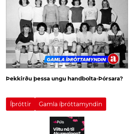
Þekkirðu þessa ungu handbolta-Þórsara?
Íþróttir
Gamla íþróttamyndin