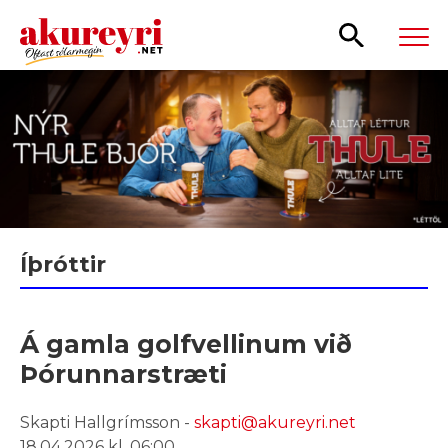
Leita
Íþróttir
Á gamla golfvellinum við
Þórunnarstræti
Skapti Hallgrímsson -
skapti@akureyri.net
18.04.2026 kl. 06:00