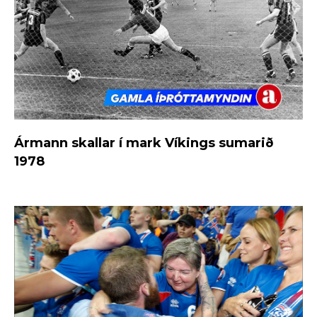
Ármann skallar í mark Víkings sumarið
1978