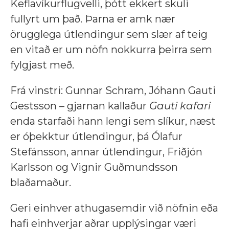
Keflavíkurflugvelli, þótt ekkert skuli
fullyrt um það. Þarna er amk nær
örugglega útlendingur sem slær af teig
en vitað er um nöfn nokkurra þeirra sem
fylgjast með.
Frá vinstri: Gunnar Schram, Jóhann Gauti
Gestsson – gjarnan kallaður
Gauti kafari
enda starfaði hann lengi sem slíkur, næst
er óþekktur útlendingur, þá Ólafur
Stefánsson, annar útlendingur, Friðjón
Karlsson og Vignir Guðmundsson
blaðamaður.
Geri einhver athugasemdir við nöfnin eða
hafi einhverjar aðrar upplýsingar væri