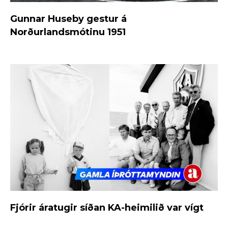
Gunnar Huseby gestur á
Norðurlandsmótinu 1951
Fjórir áratugir síðan KA-heimilið var vígt