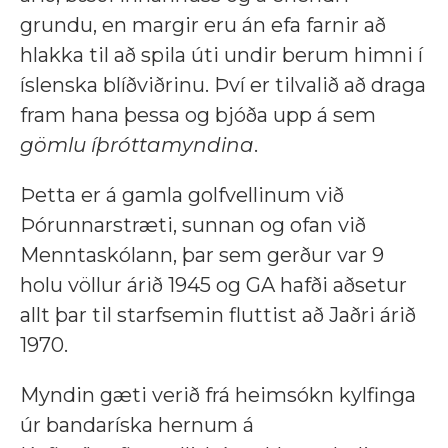
grundu, en margir eru án efa farnir að
hlakka til að spila úti undir berum himni í
íslenska blíðviðrinu. Því er tilvalið að draga
fram hana þessa og bjóða upp á sem
gömlu íþróttamyndina
.
Þetta er á gamla golfvellinum við
Þórunnarstræti, sunnan og ofan við
Menntaskólann, þar sem gerður var 9
holu völlur árið 1945 og GA hafði aðsetur
allt þar til starfsemin fluttist að Jaðri árið
1970.
Myndin gæti verið frá heimsókn kylfinga
úr bandaríska hernum á