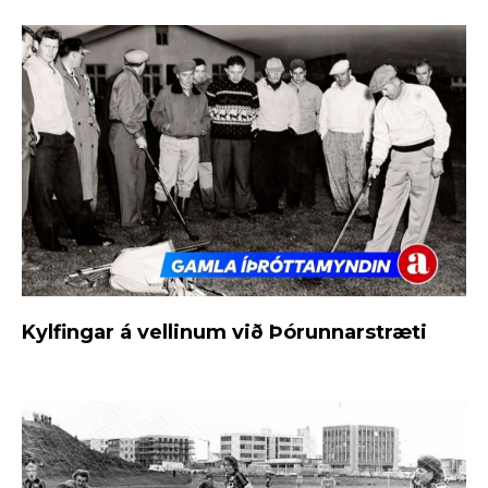
Kylfingar á vellinum við Þórunnarstræti