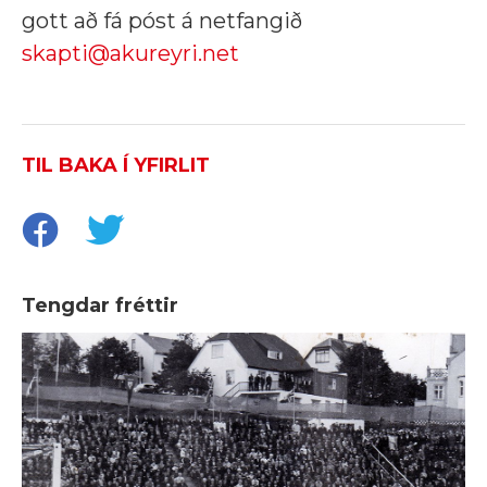
gott að fá póst á netfangið
skapti@akureyri.net
TIL BAKA Í YFIRLIT
Tengdar fréttir