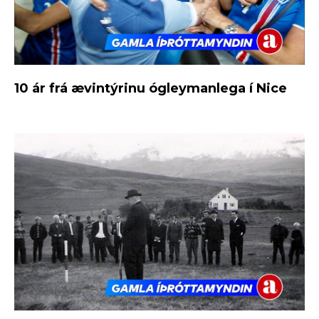
10 ár frá ævintýrinu ógleymanlega í Nice