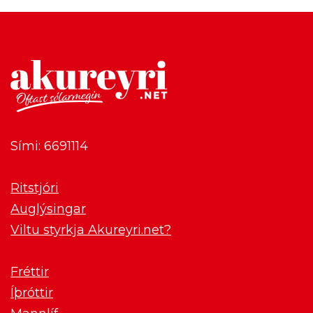
Sími: 6691114
Ritstjóri
Auglýsingar
Viltu styrkja Akureyri.net?
Fréttir
Íþróttir