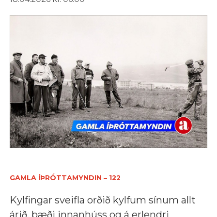
GAMLA ÍÞRÓTTAMYNDIN – 122
Kylfingar sveifla orðið kylfum sínum allt
árið, bæði innanhúss og á erlendri