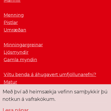
Mannlíf
Menning
Pistlar
Umræðan
Minningargreinar
Ljósmyndir
Gamla myndin
Viltu benda á áhugavert umfjöllunarefni?
Matur
Með því að heimsækja vefinn samþykkir þú
notkun á vafrakökum.
Lesa nánar