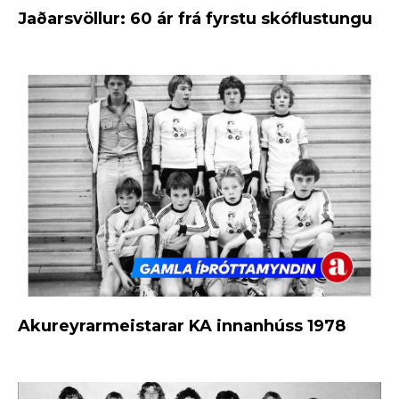
Jaðarsvöllur: 60 ár frá fyrstu skóflustungu
Akureyrarmeistarar KA innanhúss 1978