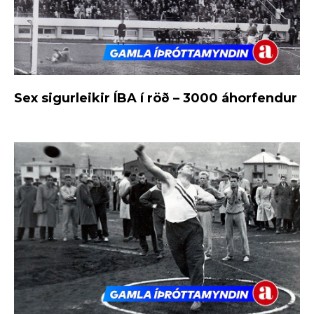
Sex sigurleikir ÍBA í röð – 3000 áhorfendur