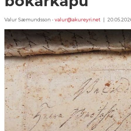
bókarkápu
Valur Sæmundsson -
valur@akureyri.net
20.05.2026