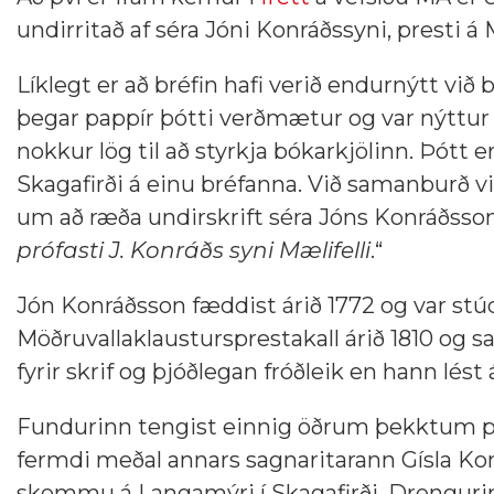
undirritað af séra Jóni Konráðssyni, presti á M
Líklegt er að bréfin hafi verið endurnýtt við
þegar pappír þótti verðmætur og var nýttur ti
nokkur lög til að styrkja bókarkjölinn. Þótt e
Skagafirði á einu bréfanna. Við samanburð við
um að ræða undirskrift séra Jóns Konráðssona
prófasti J. Konráðs syni Mælifelli
.“
Jón Konráðsson fæddist árið 1772 og var stú
Möðruvallaklaustursprestakall árið 1810 og s
fyrir skrif og þjóðlegan fróðleik en hann lést 
Fundurinn tengist einnig öðrum þekktum p
fermdi meðal annars sagnaritarann Gísla Konr
skemmu á Langamýri í Skagafirði. Drengurin