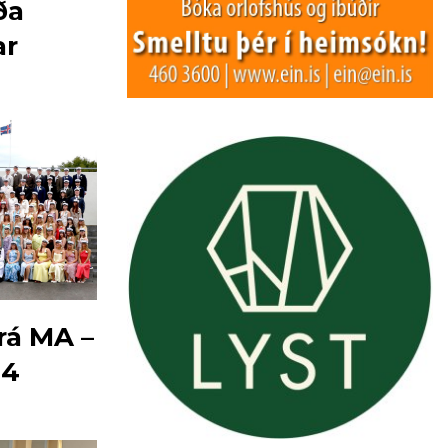
ða
ar
rá MA –
64