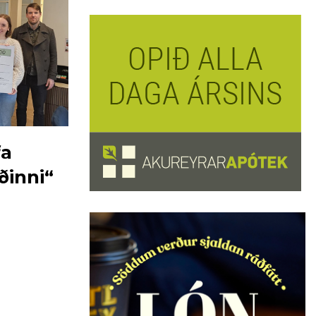
fa
ðinni“