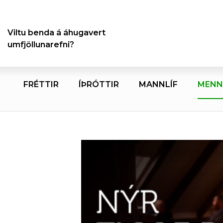
Viltu benda á áhugavert
umfjöllunarefni?
FRÉTTIR
ÍÞRÓTTIR
MANNLÍF
MENN