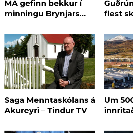
MA gefinn bekkur í
Guðrún
minningu Brynjars
flest s
Elíss
1949
Saga Menntaskólans á
Um 50
Akureyri – Tindur TV
innrita