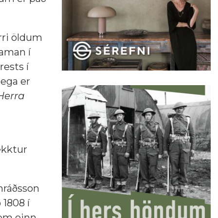
yrri öldum
saman í
rests í
lega er
Herra
ekktur
nráðsson
 1808 í
sem einn