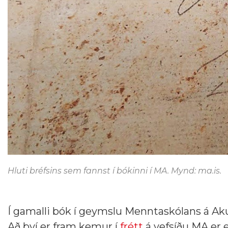
Hluti bréfsins sem fannst í bókinni í MA. Mynd: ma.is.
Í gamalli bók í geymslu Menntaskólans á Aku
Að því er fram kemur í
frétt
á vefsíðu MA er e