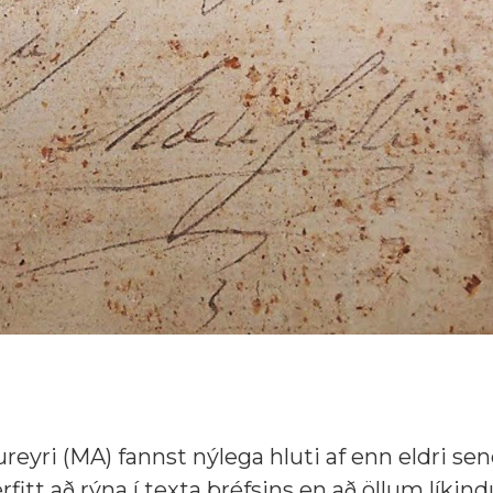
reyri (MA) fannst nýlega hluti af enn eldri se
rfitt að rýna í texta bréfsins en að öllum líki