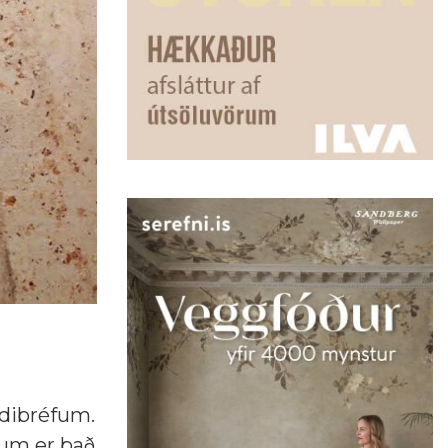
ndibréfum.
ndum er það