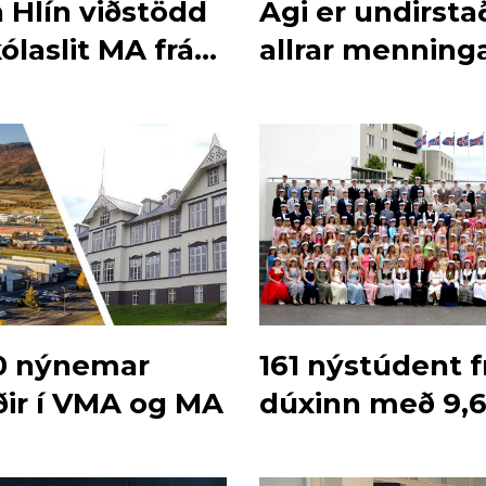
 Hlín viðstödd
Agi er undirsta
kólaslit MA frá
allrar menning
0 nýnemar
161 nýstúdent f
ðir í VMA og MA
dúxinn með 9,