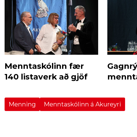
Menntaskólinn fær
Gagnrý
140 listaverk að gjöf
mennta
Menning
Menntaskólinn á Akureyri