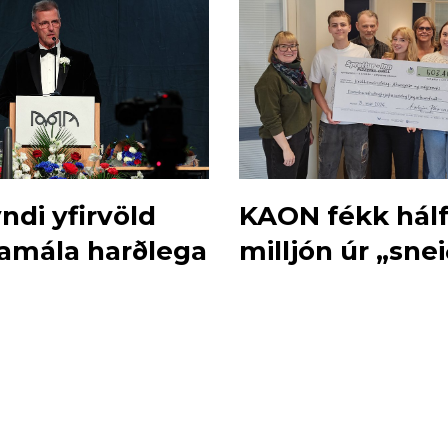
ndi yfirvöld
KAON fékk hál
mála harðlega
milljón úr „snei