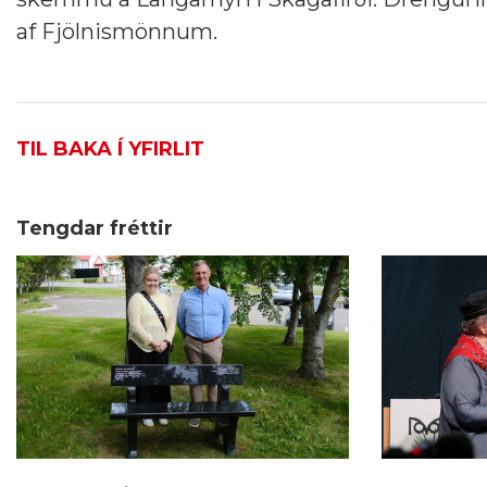
af Fjölnismönnum.
TIL BAKA Í YFIRLIT
Tengdar fréttir