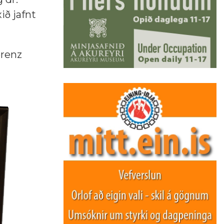
ið jafnt
orenz