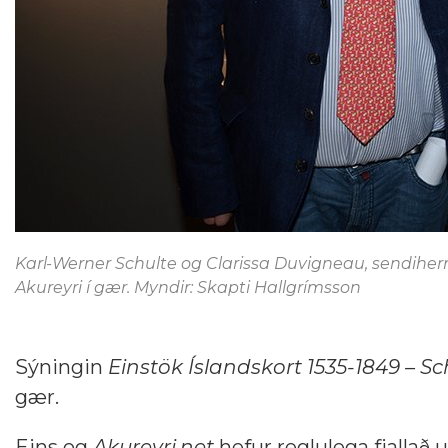
Karl-Werner Schulte og Clarissa Duvigneau, sendiher
Akureyri í gær. Myndir: Skapti Hallgrímsson
Sýningin
Einstök Íslandskort 1535-1849 – S
gær.
Eins og
Akureyri.net
hefur reglulega fjallað 