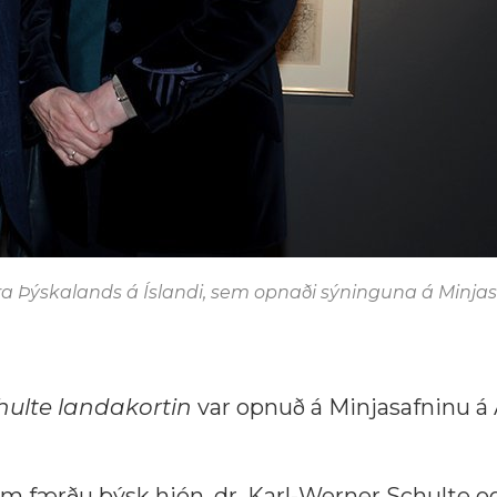
ra Þýskalands á Íslandi, sem opnaði sýninguna á Minja
chulte landakortin
var opnuð á Minjasafninu á 
um færðu þýsk hjón, dr. Karl-Werner Schulte og