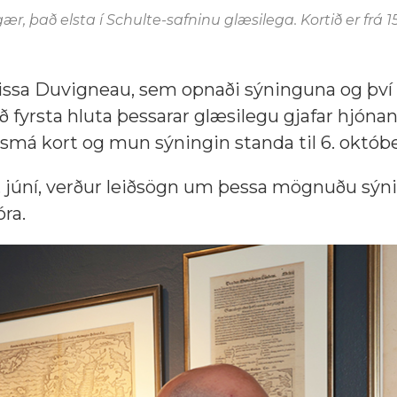
, það elsta í Schulte-safninu glæsilega. Kortið er frá 15
arissa Duvigneau, sem opnaði sýninguna og því
ið fyrsta hluta þessarar glæsilegu gjafar hjóna
 smá kort og mun sýningin standa til 6. októbe
 júní, verður leiðsögn um þessa mögnuðu sý
óra.