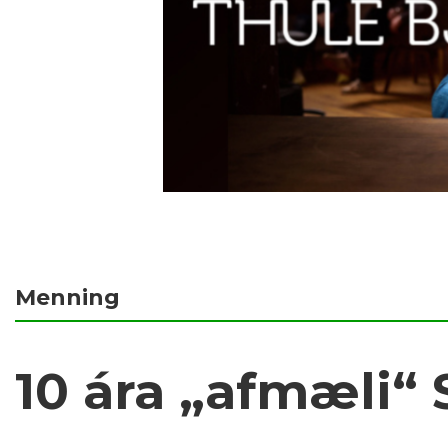
Menning
10 ára „afmæli“ 