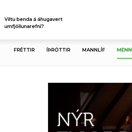
Viltu benda á áhugavert
umfjöllunarefni?
FRÉTTIR
ÍÞRÓTTIR
MANNLÍF
MENN