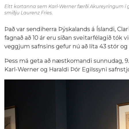
Eitt kortanna sem Karl-Werner færði Akureyringum í gær
smiðju Laurenz Fries.
Það var sendiherra Þýskalands á Íslandi, Cl
fagnað að 10 ár eru síðan sveitarfélagið tók v
veggjum safnsins gefur nú að líta 43 stór og
Þess má geta að næstkomandi sunnudag, 9.
Karl-Werner og Haraldi Þór Egilssyni safnstj