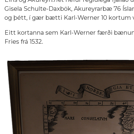
Gisela Schulte-Daxbök, Akureyrarbæ 76 Ísland
og þétt, í gær bætti Karl-Werner 10 kortum v
Eitt kortanna sem Karl-Werner færði bænum í
Fries frá 1532.