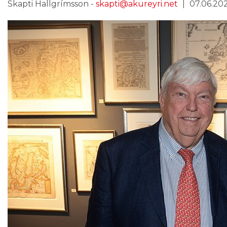
Skapti Hallgrímsson -
skapti@akureyri.net
07.06.2024