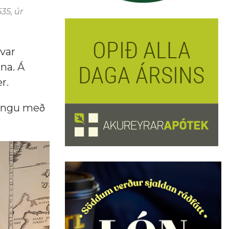
35, úr
 var
nna. Á
r.
ningu með