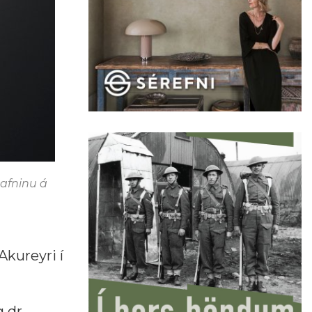
safninu á
Akureyri í
 dr.