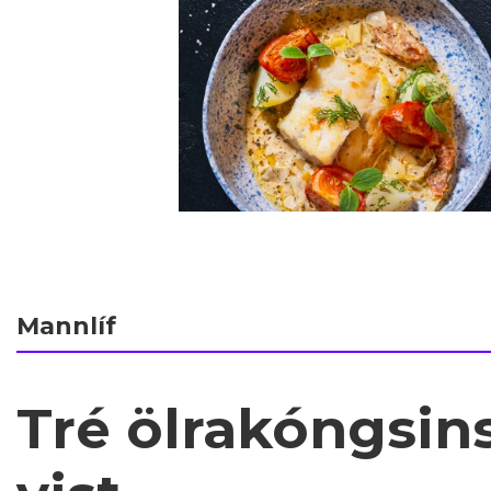
Mannlíf
Tré ölrakóngsin