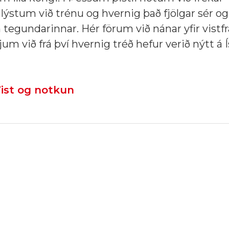
m lýstum við trénu og hvernig það fjölgar sér og
tegundarinnar. Hér förum við nánar yfir vistf
jum við frá því hvernig tréð hefur verið nýtt á 
 Vist og notkun