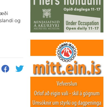
ræði
Íslandi og