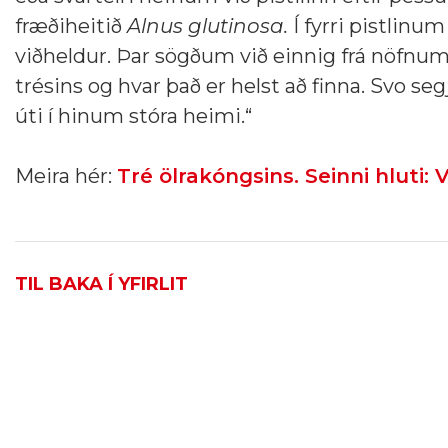
fræðiheitið
Alnus glutinosa.
Í fyrri pistlinu
viðheldur. Þar sögðum við einnig frá nöfnum 
trésins og hvar það er helst að finna. Svo seg
úti í hinum stóra heimi.
“
Meira hér:
Tré ölrakóngsins. Seinni hluti:
TIL BAKA Í YFIRLIT