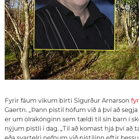
Fyrir fáum vikum birti Sigurður Arnarson
fyr
Gaertn. „Þann pistil hófum við á því að segja 
er um ölrakónginn sem tældi til sín barn í sk
nýjum pistli í dag.
„
Til að komast hjá því að t
eða svartelri nefnum við pistilinn eftir þess