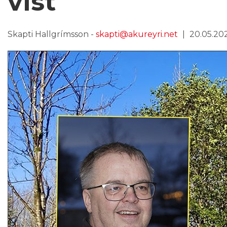
vist
Skapti Hallgrímsson -
skapti@akureyri.net
20.05.202