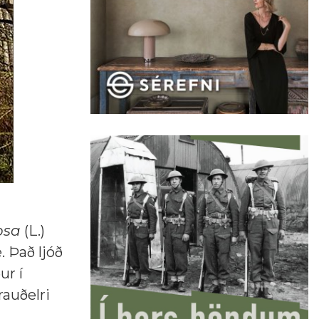
osa
(L.)
. Það ljóð
ur í
rauðelri