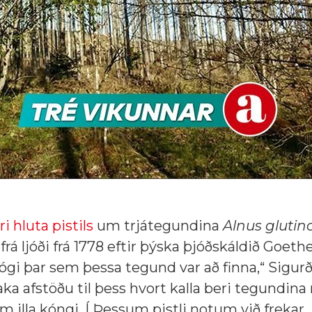
ri hluta pistils
um trjátegundina
Alnus glutin
frá ljóði frá 1778 eftir þýska þjóðskáldið Goethe
ógi þar sem þessa tegund var að finna,“ Sigurð
aka afstöðu til þess hvort kalla beri tegundina 
um illa kóngi. Í Þessum pistli notum við frekar