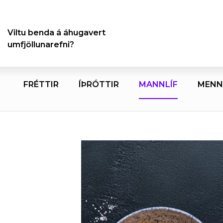
Viltu benda á áhugavert
umfjöllunarefni?
FRÉTTIR
ÍÞRÓTTIR
MANNLÍF
MENN