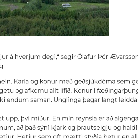
tjur á hverjum degi,“ segir Ólafur Þór Ævarsso
g.
bamein. Karla og konur með geðsjúkdóma sem g
 getu og afkomu allt lífið. Konur í fæðingarþun
kki endum saman. Unglinga þegar langt leidda í
st upp, því miður. En mín reynsla er að algenga
, að það sýni kjark og þrautseigju og haldi 
hetjur. Hetjur sem oft mætti styðja betur en all