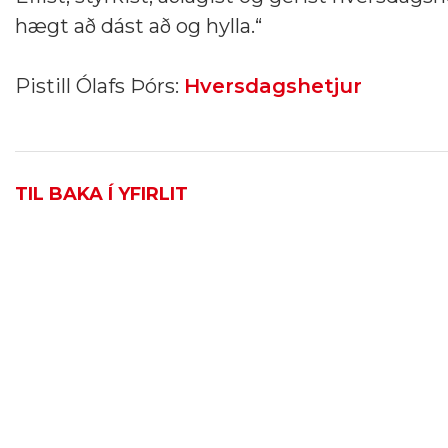
hægt að dást að og hylla.“
Pistill Ólafs Þórs:
Hversdagshetjur
TIL BAKA Í YFIRLIT