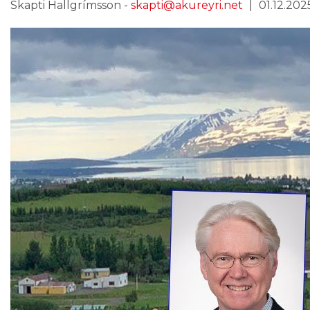
Skapti Hallgrímsson -
skapti@akureyri.net
01.12.2025