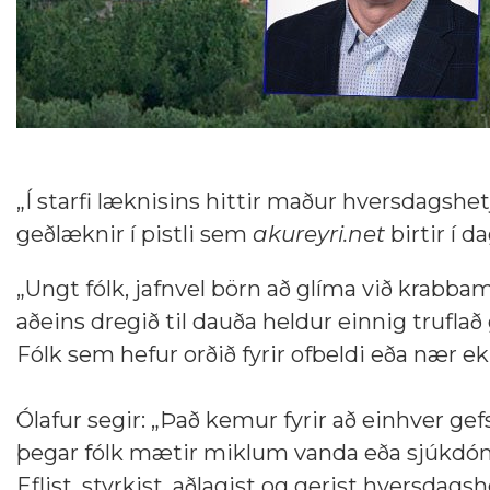
„Í starfi læknisins hittir maður hversdagshe
geðlæknir í pistli sem
akureyri.net
birtir í da
„Ungt fólk, jafnvel börn að glíma við krab
aðeins dregið til dauða heldur einnig truflað
Fólk sem hefur orðið fyrir ofbeldi eða nær e
Ólafur segir: „Það kemur fyrir að einhver gef
þegar fólk mætir miklum vanda eða sjúkdómum
Eflist, styrkist, aðlagist og gerist hversdags