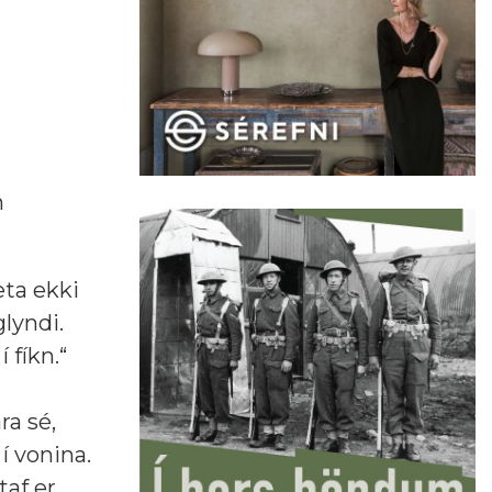
n
eta ekki
glyndi.
 fíkn.“
ra sé,
í vonina.
taf er