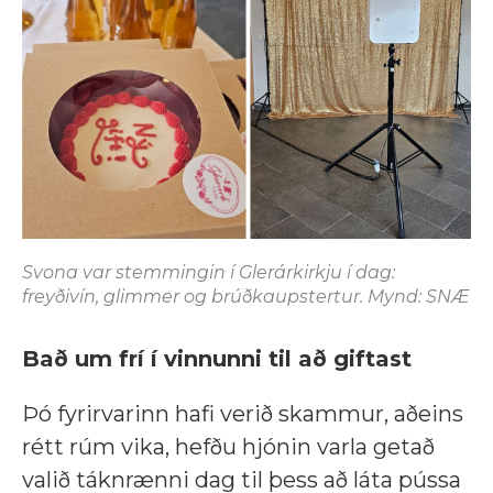
Svona var stemmingin í Glerárkirkju í dag:
freyðivín, glimmer og brúðkaupstertur. Mynd: SNÆ
Bað um frí í vinnunni til að giftast
Þó fyrirvarinn hafi verið skammur, aðeins
rétt rúm vika, hefðu hjónin varla getað
valið táknrænni dag til þess að láta pússa