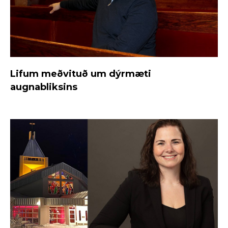
Lifum meðvituð um dýrmæti
augnabliksins