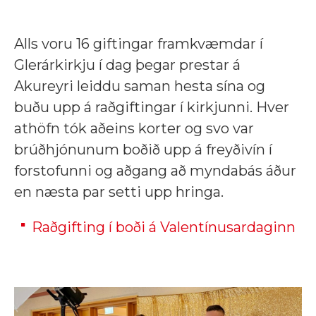
Alls voru 16 giftingar framkvæmdar í
Glerárkirkju í dag þegar prestar á
Akureyri leiddu saman hesta sína og
buðu upp á raðgiftingar í kirkjunni. Hver
athöfn tók aðeins korter og svo var
brúðhjónunum boðið upp á freyðivín í
forstofunni og aðgang að myndabás áður
en næsta par setti upp hringa.
Raðgifting í boði á Valentínusardaginn