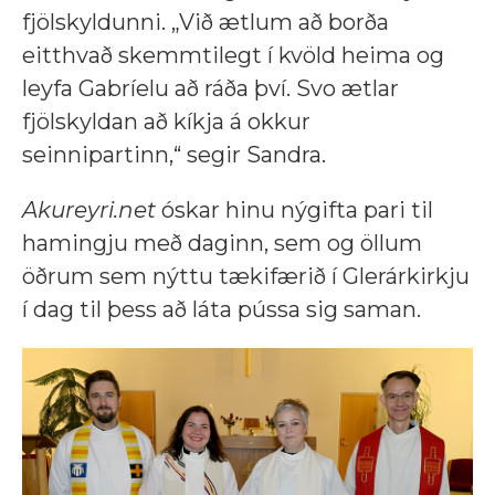
fjölskyldunni. „Við ætlum að borða
eitthvað skemmtilegt í kvöld heima og
leyfa Gabríelu að ráða því. Svo ætlar
fjölskyldan að kíkja á okkur
seinnipartinn,“ segir Sandra.
Akureyri.net
óskar hinu nýgifta pari til
hamingju með daginn, sem og öllum
öðrum sem nýttu tækifærið í Glerárkirkju
í dag til þess að láta pússa sig saman.