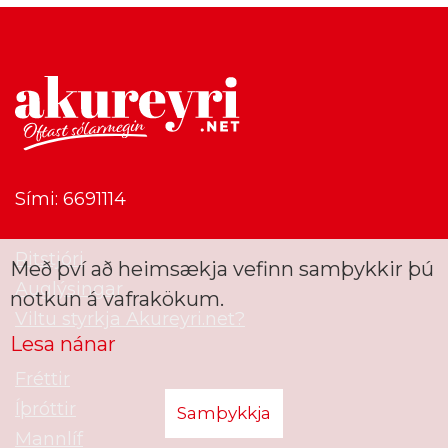
Sími: 6691114
Ritstjóri
Með því að heimsækja vefinn samþykkir þú
Auglýsingar
notkun á vafrakökum.
Viltu styrkja Akureyri.net?
Lesa nánar
Fréttir
Íþróttir
Samþykkja
Mannlíf