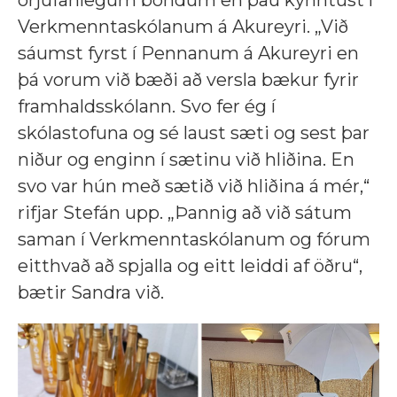
Verkmenntaskólanum á Akureyri. „Við
sáumst fyrst í Pennanum á Akureyri en
þá vorum við bæði að versla bækur fyrir
framhaldsskólann. Svo fer ég í
skólastofuna og sé laust sæti og sest þar
niður og enginn í sætinu við hliðina. En
svo var hún með sætið við hliðina á mér,“
rifjar Stefán upp.
„Þannig að við sátum
saman í Verkmenntaskólanum og fórum
eitthvað að spjalla og eitt leiddi af öðru“,
bætir Sandra við.