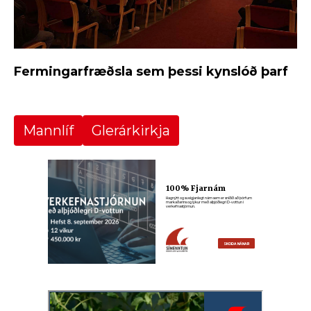
Fermingarfræðsla sem þessi kynslóð þarf
Mannlíf
Glerárkirkja