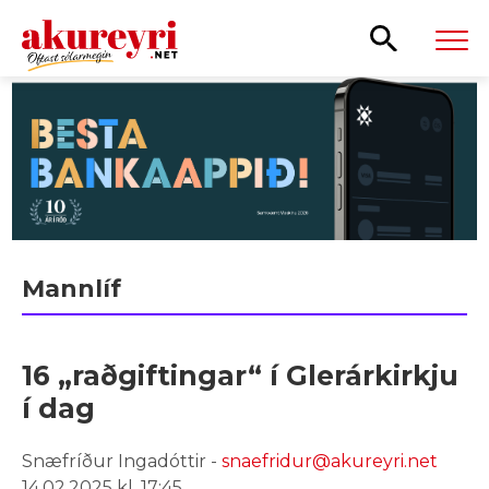
Leita
Mannlíf
16 „raðgiftingar“ í Glerárkirkju
í dag
Snæfríður Ingadóttir -
snaefridur@akureyri.net
14.02.2025 kl. 17:45