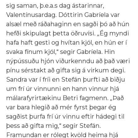
sig saman, þ.e.a.s dag ástarinnar,
Valentínusardag. Dóttirin Gabríela var
alsæl með ráðahaginn en sagði þó að hún
hefði skipulagt þetta öðruvísi.
„Ég myndi
hafa haft gesti og hvítan kjól, en hún er í
svaka fínum kjól,“ segir Gabríela. Hin
nýpússuðu hjón viðurkenndu að það væri
pínu sérstakt að gifta sig á virkum degi.
Sandra var í fríi en Stefán þurfti að biðju
um frí úr vinnunni en hann vinnur hjá
málarafyrirtækinu Betri fagmenn. „Það
var bara hlegið að mér fyrst þegar ég
sagðist þurfa frí úr vinnu eftir hádegi til
þess að gifta mig,“ segir Stefán.
Framundan er rólegt kvöld heima hjá