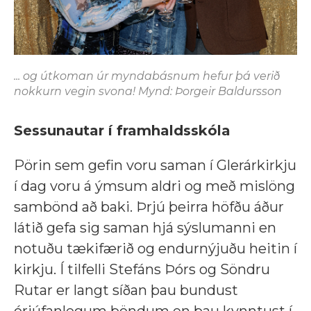
... og útkoman úr myndabásnum hefur þá verið
nokkurn vegin svona! Mynd: Þorgeir Baldursson
Sessunautar í framhaldsskóla
Pörin sem gefin voru saman í Glerárkirkju
í dag voru á ýmsum aldri og með mislöng
sambönd að baki. Þrjú þeirra höfðu áður
látið gefa sig saman hjá sýslumanni en
notuðu tækifærið og endurnýjuðu heitin í
kirkju. Í tilfelli Stefáns Þórs og Söndru
Rutar er langt síðan þau bundust
órjúfanlegum böndum en þau kynntust í