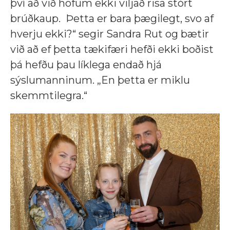
því að við höfum ekki viljað risa stórt
brúðkaup. Þetta er bara þægilegt, svo af
hverju ekki?“ segir Sandra Rut og bætir
við að ef þetta tækifæri hefði ekki boðist
þá hefðu þau líklega endað hjá
sýslumanninum. „En þetta er miklu
skemmtilegra.“