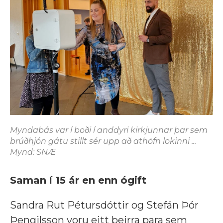
Myndabás var í boði í anddyri kirkjunnar þar sem
brúðhjón gátu stillt sér upp að athöfn lokinni ...
Mynd: SNÆ
Saman í 15 ár en enn ógift
Sandra Rut Pétursdóttir og Stefán Þór
Þengilsson voru eitt þeirra para sem