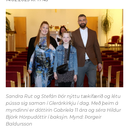
Sandra Rut og Stefán Þór nýttu tækifærið og létu
pússa sig saman í Glerárkirkju í dag. Með þeim á
myndinni er dóttirin Gabríela 11 ára og séra Hildur
Björk Hörpudóttir í baksýn. Mynd: Þorgeir
Baldursson