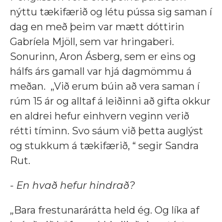
nýttu tækifærið og létu pússa sig saman í
dag en með þeim var mætt dóttirin
Gabríela Mjöll, sem var hringaberi.
Sonurinn, Aron Ásberg, sem er eins og
hálfs árs gamall var hjá dagmömmu á
meðan.
„Við erum búin að vera saman í
rúm 15 ár og alltaf á leiðinni að gifta okkur
en aldrei hefur einhvern veginn verið
rétti tíminn. Svo sáum við þetta auglýst
og stukkum á tækifærið, “ segir Sandra
Rut.
- En hvað hefur hindrað?
„Bara frestunarárátta held ég. Og líka af