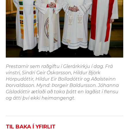
Prestarnir sem raðgiftu í Glerárkirkju í dag. Frá
vinstri, Sindri Geir Óskarsson, Hildur Björk
Hörpudóttir, Hildur Eir Bolladóttir og Aðalsteinn
Þorvaldsson. Mynd: Þorgeir Baldursson. Jóhanna
Gísladóttir ætlaði að taka þátt en lagðist í flensu
og átti því ekki heimangengt.
TIL BAKA Í YFIRLIT