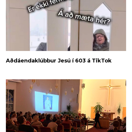
Aðdáendaklúbbur Jesú í 603 á TikTok