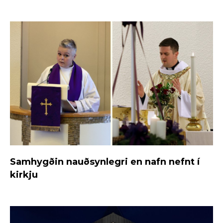
Samhygðin nauðsynlegri en nafn nefnt í
kirkju