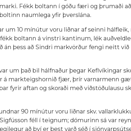
 marki. Fékk boltann í góðu færi og þrumaði að
boltinn naumlega yfir þverslána.
 um 10 mínútur voru liðnar af seinni hálfleik
 fékk boltann á vinstri kantinum, lék auðveldl
 án þess að Sindri markvörður fengi neitt við 
r var um það bil hálfnaður þegar Keflvíkingar s
fir á markteigshornið fjær, þrír varnarmenn gæ
r fyrir aftan og skoraði með viðstöðulausu sko
dnar 90 mínútur voru liðnar skv. vallarklukk
Sigfússon féll í teignum; dómurinn sá var reyn
gilegur að því er best varð séð í sjónvarpsút