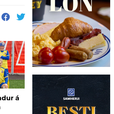
dur á
a