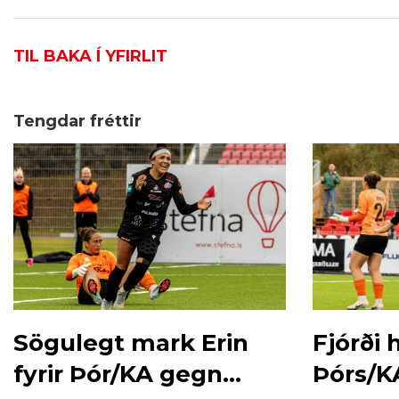
TIL BAKA Í YFIRLIT
Tengdar fréttir
Sögulegt mark Erin
Fjórði
fyrir Þór/KA gegn
Þórs/KA