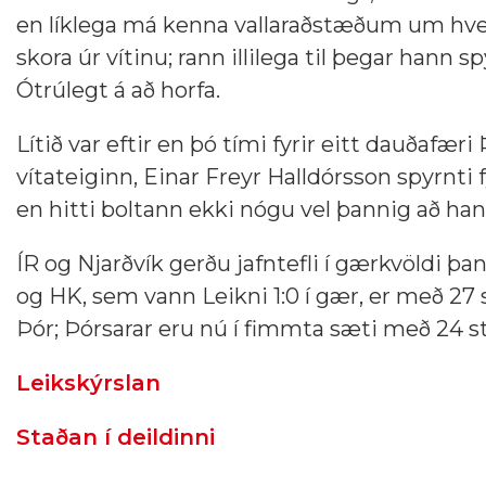
en líklega má kenna vallaraðstæðum um hver
skora úr vítinu; rann illilega til þegar hann 
Ótrúlegt á að horfa.
Lítið var eftir en þó tími fyrir eitt dauðafæ
vítateiginn, Einar Freyr Halldórsson spyrnti f
en hitti boltann ekki nógu vel þannig að ha
ÍR og Njarðvík gerðu jafntefli í gærkvöldi þa
og HK, sem vann Leikni 1:0 í gær, er með 27 s
Þór; Þórsarar eru nú í fimmta sæti með 24 st
Leikskýrslan
Staðan í deildinni