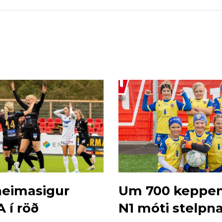
 heimasigur
Um 700 keppen
 í röð
N1 móti stelpn