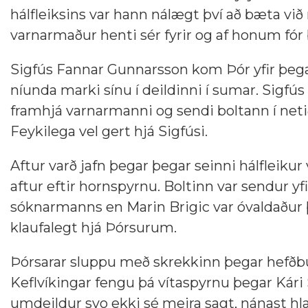
hálfleiksins var hann nálægt því að bæta við
varnarmaður henti sér fyrir og af honum fór 
Sigfús Fannar Gunnarsson kom Þór yfir þegar
níunda marki sínu í deildinni í sumar. Sigfús
framhjá varnarmanni og sendi boltann í netið
Feykilega vel gert hjá Sigfúsi.
Aftur varð jafn þegar þegar seinni hálfleiku
aftur eftir hornspyrnu. Boltinn var sendur y
sóknarmanns en Marin Brigic var óvaldaður þa
klaufalegt hjá Þórsurum.
Þórsarar sluppu með skrekkinn þegar hefðbun
Keflvíkingar fengu þá vítaspyrnu þegar Kári 
umdeildur svo ekki sé meira sagt, nánast hlæ