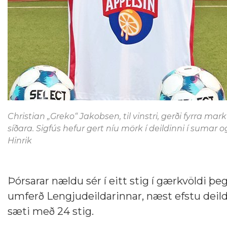
Christian „Greko“ Jakobsen, til vinstri, gerði fyrra mar
síðara. Sigfús hefur gert níu mörk í deildinni í sum
Hinrik
Þórsarar nældu sér í eitt stig í gærkvöldi þegar
umferð Lengjudeildarinnar, næst efstu deild
sæti með 24 stig.