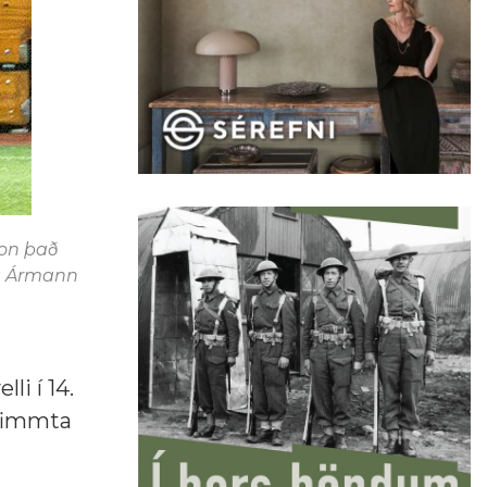
son það
og Ármann
li í 14.
 fimmta