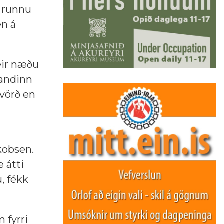
n runnu
en á
eir næðu
gandinn
kvörð en
akobsen.
e átti
, fékk
 fyrri