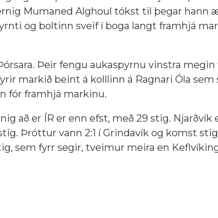
nig Mumaned Alghoul tókst til þegar hann æt
spyrnti og boltinn sveif í boga langt framhjá ma
ri Þórsara. Þeir fengu aukaspyrnu vinstra megin 
yrir markið beint á kolllinn á Ragnari Óla sem 
nn fór framhjá markinu.
nnig að er ÍR er enn efst, með 29 stig. Njarðvík
tig. Þróttur vann 2:1 í Grindavík og komst stig
ig, sem fyrr segir, tveimur meira en Keflvíking