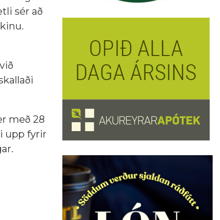
li sér að
rkinu.
við
skallaði
 er með 28
i upp fyrir
ar.