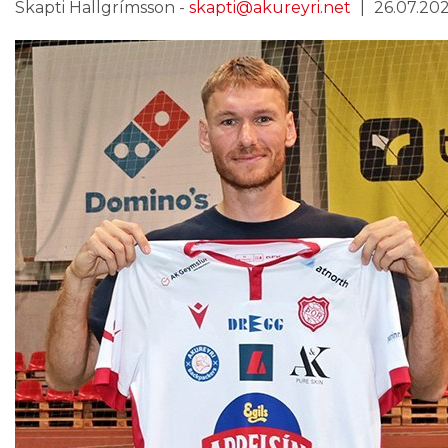
Skapti Hallgrímsson -
skapti@akureyri.net
26.07.2025