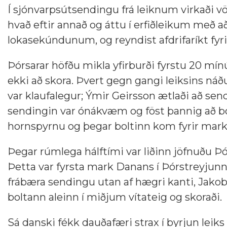
Í sjónvarpsútsendingu frá leiknum virkaði vö
hvað eftir annað og áttu í erfiðleikum með að
lokasekúndunum, og reyndist afdrifaríkt fy
Þórsarar höfðu mikla yfirburði fyrstu 20 mín
ekki að skora. Þvert gegn gangi leiksins ná
var klaufalegur; Ýmir Geirsson ætlaði að send
sendingin var ónákvæm og föst þannig að bolt
hornspyrnu og þegar boltinn kom fyrir marki
Þegar rúmlega hálftími var liðinn jöfnuðu Þó
Þetta var fyrsta mark Danans í Þórstreyjunni,
frábæra sendingu utan af hægri kanti, Jakobse
boltann aleinn í miðjum vítateig og skoraði.
Sá danski fékk dauðafæri strax í byrjun leiks