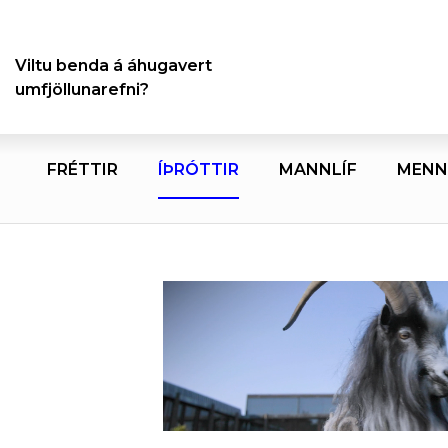
Viltu benda á áhugavert
umfjöllunarefni?
FRÉTTIR
ÍÞRÓTTIR
MANNLÍF
MENN