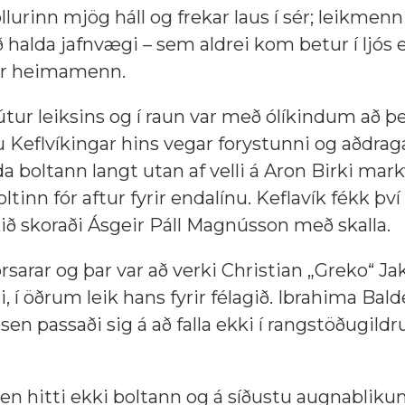
llurinn mjög háll og frekar laus í sér; leikmen
 halda jafnvægi – sem aldrei kom betur í ljós 
rir heimamenn.
útur leiksins og í raun var með ólíkindum að þ
ðu Keflvíkingar hins vegar forystunni og aðdra
a boltann langt utan af velli á Aron Birki mar
inn fór aftur fyrir endalínu. Keflavík fékk því
ð skoraði Ásgeir Páll Magnússon með skalla.
rsarar og þar var að verki Christian „Greko“ J
 í öðrum leik hans fyrir félagið. Ibrahima Bald
n passaði sig á að falla ekki í rangstöðugildru
 en hitti ekki boltann og á síðustu augnablikum