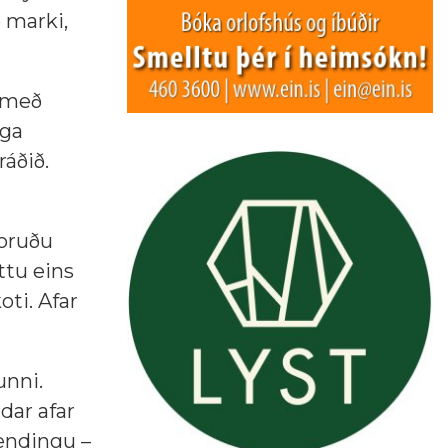
 marki,
, með
ega
ráðið.
koruðu
ttu eins
ti. Afar
unni.
dar afar
sendingu –