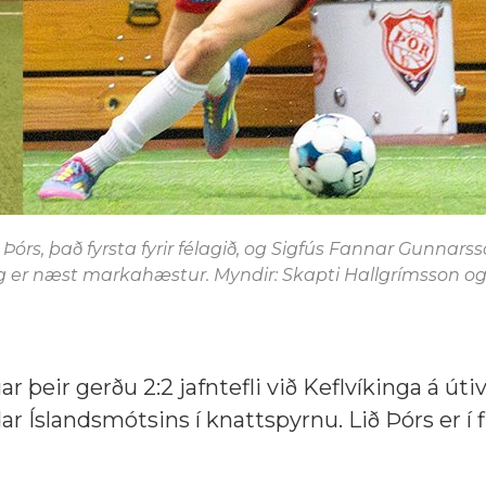
k Þórs, það fyrsta fyrir félagið, og Sigfús Fannar Gunnars
ar og er næst markahæstur. Myndir: Skapti Hallgrímsson 
 þeir gerðu 2:2 jafntefli við Keflvíkinga á útivel
ar Íslandsmótsins í knattspyrnu. Lið Þórs er í