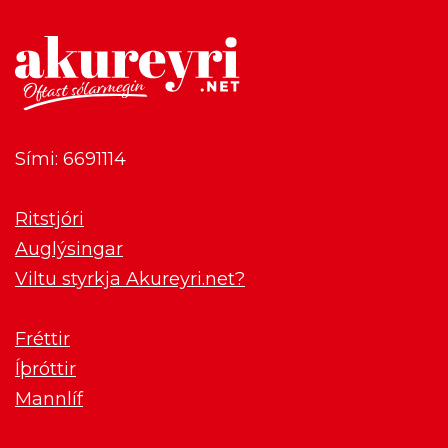
Sími: 6691114
Ritstjóri
Auglýsingar
Viltu styrkja Akureyri.net?
Fréttir
Íþróttir
Mannlíf