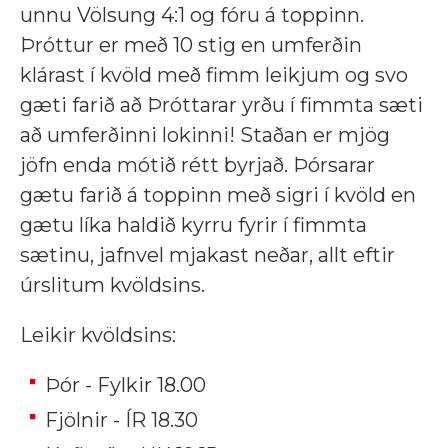
unnu Völsung 4:1 og fóru á toppinn.
Þróttur er með 10 stig en umferðin
klárast í kvöld með fimm leikjum og svo
gæti farið að Þróttarar yrðu í fimmta sæti
að umferðinni lokinni! Staðan er mjög
jöfn enda mótið rétt byrjað. Þórsarar
gætu farið á toppinn með sigri í kvöld en
gætu líka haldið kyrru fyrir í fimmta
sætinu, jafnvel mjakast neðar, allt eftir
úrslitum kvöldsins.
Leikir kvöldsins:
Þór - Fylkir 18.00
Fjölnir - ÍR 18.30