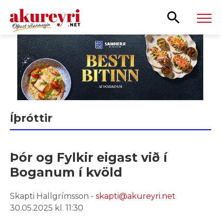
Leita
Íþróttir
Þór og Fylkir eigast við í
Boganum í kvöld
Skapti Hallgrímsson -
skapti@akureyri.net
30.05.2025 kl. 11:30