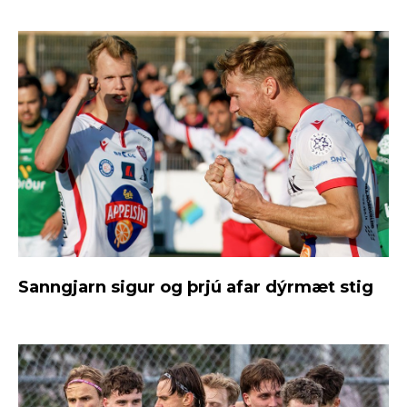
Sanngjarn sigur og þrjú afar dýrmæt stig