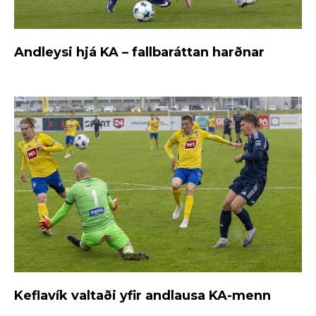
Andleysi hjá KA – fallbaráttan harðnar
Keflavík valtaði yfir andlausa KA-menn