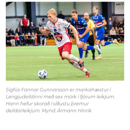
Sigfús Fannar Gunnarsson er markahæstur í
Lengjudeildinni með sex mörk í fjórum leikjum.
Hann hefur skorað í síðustu þremur
deildarleikjum. Mynd: Ármann Hinrik