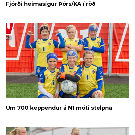
Fjórði heimasigur Þórs/KA í röð
Um 700 keppendur á N1 móti stelpna