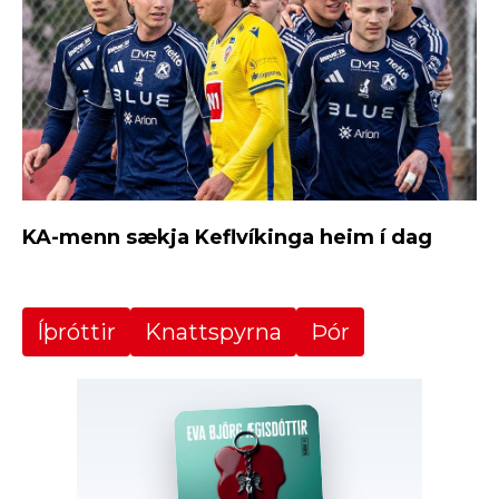
KA-menn sækja Keflvíkinga heim í dag
Íþróttir
Knattspyrna
Þór