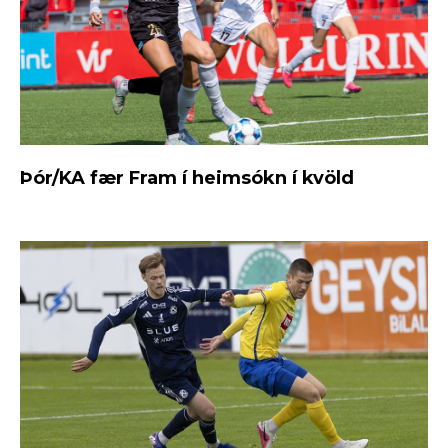
Þór/KA fær Fram í heimsókn í kvöld