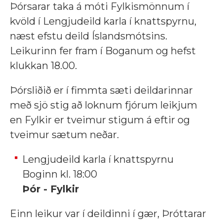
Þórsarar taka á móti Fylkismönnum í
kvöld í Lengjudeild karla í knattspyrnu,
næst efstu deild Íslandsmótsins.
Leikurinn fer fram í Boganum og hefst
klukkan 18.00.
Þórsliðið er í fimmta sæti deildarinnar
með sjö stig að loknum fjórum leikjum
en Fylkir er tveimur stigum á eftir og
tveimur sætum neðar.
Lengjudeild karla í knattspyrnu
Boginn kl. 18:00
Þór - Fylkir
Einn leikur var í deildinni í gær, Þróttarar