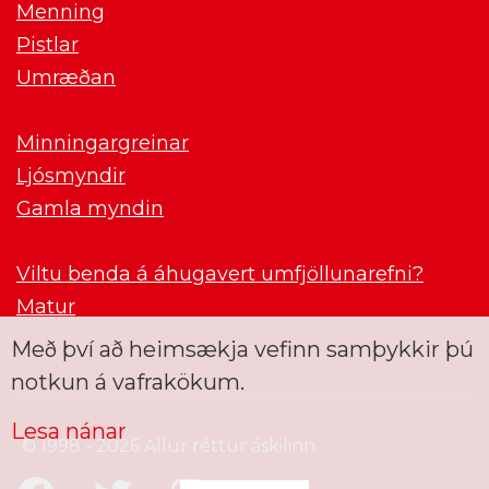
Menning
Pistlar
Umræðan
Minningargreinar
Ljósmyndir
Gamla myndin
Viltu benda á áhugavert umfjöllunarefni?
Matur
Með því að heimsækja vefinn samþykkir þú
notkun á vafrakökum.
Lesa nánar
© 1998 - 2026 Allur réttur áskilinn