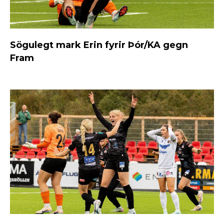
Sögulegt mark Erin fyrir Þór/KA gegn
Fram