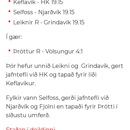
Keflavík - HK 19.15
Selfoss - Njarðvík 19.15
Leiknir R - Grindavík 19.15
Í gær:
Þróttur R - Völsungur 4:1
Þór hefur unnið Leikni og Grindavík, gert
jafntefli við HK og tapað fyrir liði
Keflavíkur.
Fylkir vann Selfoss, gerði jafntefli við
Njarðvík og Fjölni en tapaði fyrir Þrótti í
síðustu umferð.
Staðan í deildinni