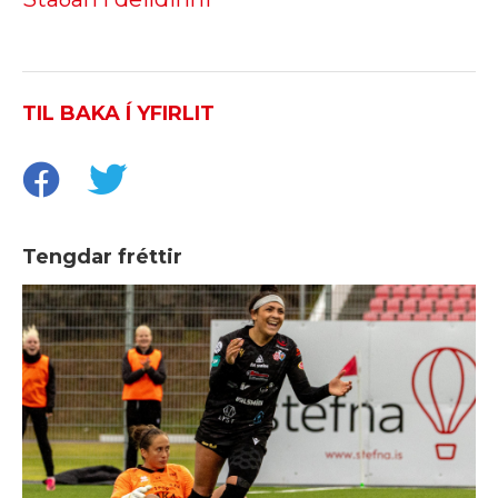
TIL BAKA Í YFIRLIT
Tengdar fréttir