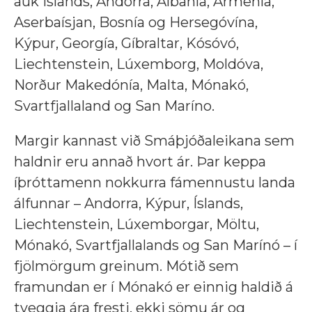
auk Íslands, Andorra, Albanía, Armenía,
Aserbaísjan, Bosnía og Hersegóvína,
Kýpur, Georgía, Gíbraltar, Kósóvó,
Liechtenstein, Lúxemborg, Moldóva,
Norður Makedónía, Malta, Mónakó,
Svartfjallaland og San Maríno.
Margir kannast við Smáþjóðaleikana sem
haldnir eru annað hvort ár. Þar keppa
íþróttamenn nokkurra fámennustu landa
álfunnar – Andorra, Kýpur, Íslands,
Liechtenstein, Lúxemborgar, Möltu,
Mónakó, Svartfjallalands og San Marínó – í
fjölmörgum greinum. Mótið sem
framundan er í Mónakó er einnig haldið á
tveggja ára fresti, ekki sömu ár og