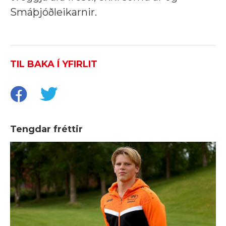
Smáþjóðleikarnir.
TIL BAKA Í YFIRLIT
Tengdar fréttir