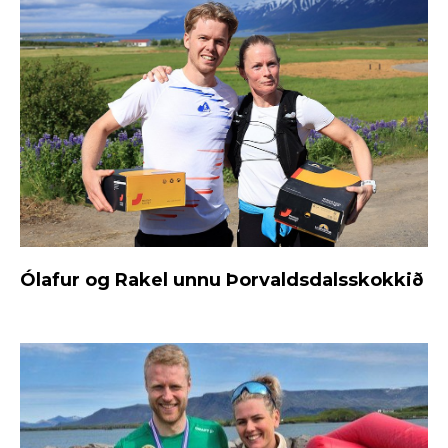
Ólafur og Rakel unnu Þorvaldsdalsskokkið