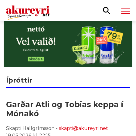
Leita
Íþróttir
Garðar Atli og Tobias keppa í
Mónakó
Skapti Hallgrímsson -
skapti@akureyri.net
18.05.2026 kl. 22:15