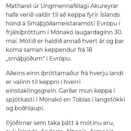
Matharel úr Ungmennafélagi Akureyrar
hafa verið valdir til að keppa fyrir Íslands
hönd á Smáþjóðameistaramóti Evrópu í
frjálsíþróttum í Mónakó laugardaginn 30.
maí. Mótið er haldið annað hvert ár og þar
koma saman keppendur frá 18
„smáþjóðum“ í Evrópu.
Aðeins einn íþróttamaður frá hverju landi
er valinn til keppni í hverri
einstaklingsgrein. Garðar mun keppa í
spjótkasti í Mónakó en Tobías í langstökki
og boðhlaupi.
Þjóðirnar sem taka þátt á mótinu eru,