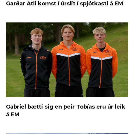
Garðar Atli komst í úrslit í spjótkasti á EM
Gabríel bætti sig en þeir Tobías eru úr leik
á EM