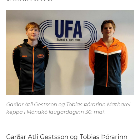
Garðar Atli Gestsson og Tobias Þórarinn Matharel
keppa í Mónakó laugardaginn 30. maí.
Garðar Atli Gestsson og Tobias Þórarinn