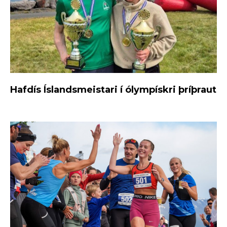
Hafdís Íslandsmeistari í ólympískri þríþraut