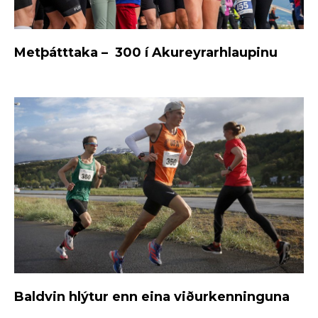
Metþátttaka – 300 í Akureyrarhlaupinu
Baldvin hlýtur enn eina viðurkenninguna