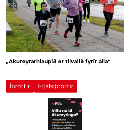
„Akureyrarhlaupið er tilvalið fyrir alla“
Íþróttir
Frjálsíþróttir