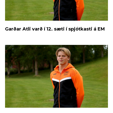
Garðar Atli varð í 12. sæti í spjótkasti á EM