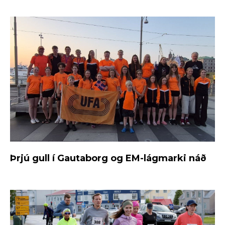
Þrjú gull í Gautaborg og EM-lágmarki náð