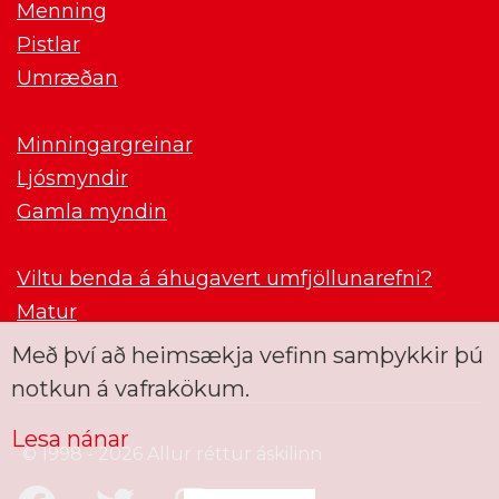
Menning
Pistlar
Umræðan
Minningargreinar
Ljósmyndir
Gamla myndin
Viltu benda á áhugavert umfjöllunarefni?
Matur
Með því að heimsækja vefinn samþykkir þú
notkun á vafrakökum.
Lesa nánar
© 1998 - 2026 Allur réttur áskilinn