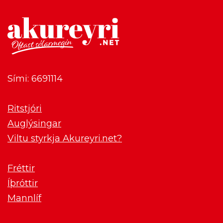
Sími: 6691114
Ritstjóri
Auglýsingar
Viltu styrkja Akureyri.net?
Fréttir
Íþróttir
Mannlíf