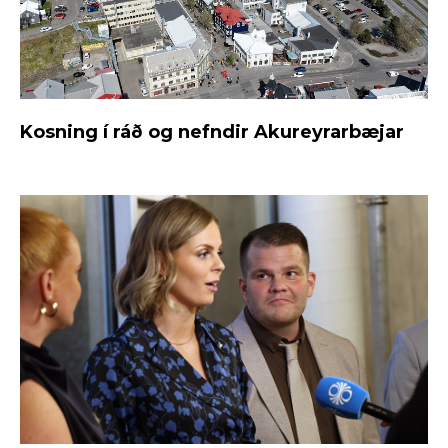
Kosning í ráð og nefndir Akureyrarbæjar