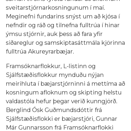
sveitarstjórnarkosningunum í maí.
Meginefni fundarins snýst um að kjósa í
nefndir og ráð og tilnefna fulltrúa í hinar
ýmsu stjórnir, auk þess að fara yfir
siðareglur og samskiptasáttmála kjörinna
fulltrúa Akureyrarbæjar.
Framsóknarflokkur, L-listinn og
Sjálfstæðisflokkur mynduðu nýjan
meirihluta í bæjarstjórninni á mettíma að
kosningum afloknum og skipting helstu
valdastóla hefur þegar verið kunngjörð.
Berglind Ósk Guðmundsdóttir frá
Sjálfstæðisflokki er bæjarstjóri, Gunnar
Már Gunnarsson frá Framsóknarflokki