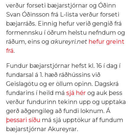
verður forseti bæjarstjórnar og Óðinn
Svan Óðinsson frá L-lista verður forseti
bæjarráðs. Einnig hefur verið gengið frá
formennsku í öðrum helstu nefndum og
ráðum, eins og
akureyri.net
hefur greint
frá
.
Fundur bæjarstjórnar hefst kl. 16 í dag í
fundarsal á 1. hæð ráðhússins við
Geislagötu og er öllum opinn. Dagskrá
fundarins í heild má
sjá hér
og auk þess
verður fundurinn tekinn upp og upptaka
gerð aðgengileg að fundi loknum. Á
þessari síðu
má sjá upptökur af fundum
bæjarstjórnar Akureyrar.