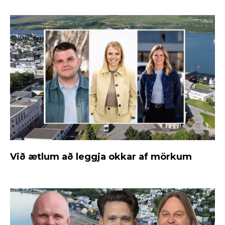
Við ætlum að leggja okkar af mörkum