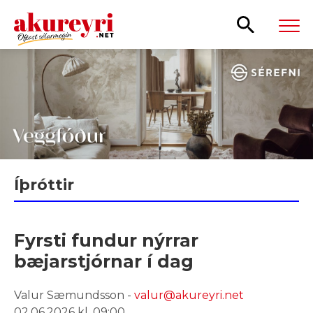
Leita
Íþróttir
Fyrsti fundur nýrrar
bæjarstjórnar í dag
Valur Sæmundsson -
valur@akureyri.net
02.06.2026 kl. 09:00