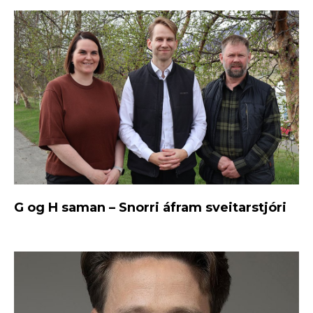
G og H saman – Snorri áfram sveitarstjóri