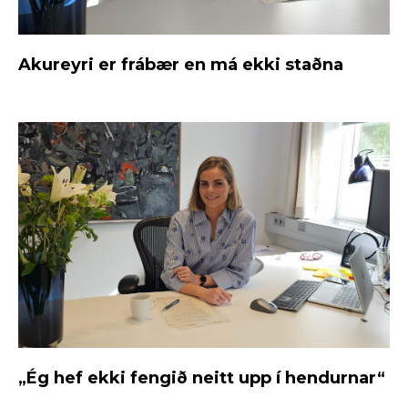
Akureyri er frábær en má ekki staðna
„Ég hef ekki fengið neitt upp í hendurnar“