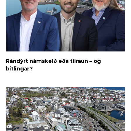
Rándýrt námskeið eða tilraun – og
bitlingar?