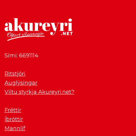
Sími: 6691114
Ritstjóri
Auglýsingar
Viltu styrkja Akureyri.net?
Fréttir
Íþróttir
Mannlíf