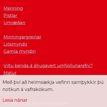
Menning
Pistlar
Umræðan
Minningargreinar
Ljósmyndir
Gamla myndin
Viltu benda á áhugavert umfjöllunarefni?
Matur
Með því að heimsækja vefinn samþykkir þú
notkun á vafrakökum.
Lesa nánar
© 1998 - 2026 Allur réttur áskilinn