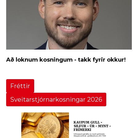
Að loknum kosningum - takk fyrir okkur!
Fréttir
Sveitarstjórnarkosningar 2026