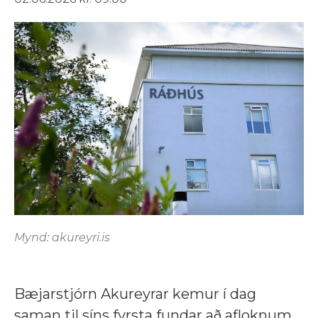
Mynd: akureyri.is
Bæjarstjórn Akureyrar kemur í dag
saman til síns fyrsta fundar að afloknum