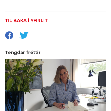
TIL BAKA Í YFIRLIT
Tengdar fréttir