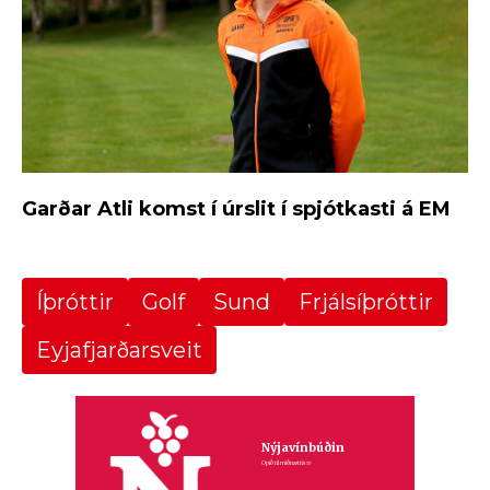
Garðar Atli komst í úrslit í spjótkasti á EM
Íþróttir
Golf
Sund
Frjálsíþróttir
Eyjafjarðarsveit