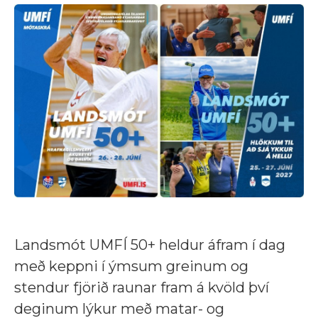
Landsmót UMFÍ 50+ heldur áfram í dag
með keppni í ýmsum greinum og
stendur fjörið raunar fram á kvöld því
deginum lýkur með matar- og