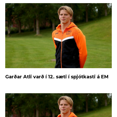
Garðar Atli varð í 12. sæti í spjótkasti á EM