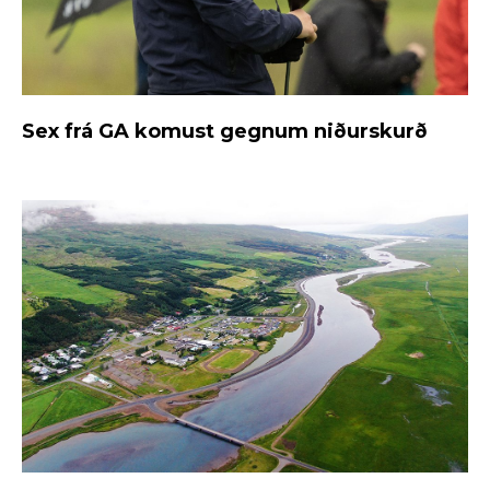
Sex frá GA komust gegnum niðurskurð