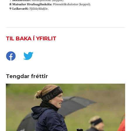
TIL BAKA Í YFIRLIT
Tengdar fréttir