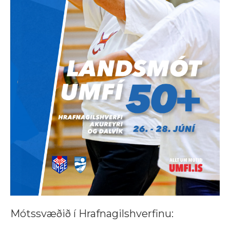
Mótssvæðið í Hrafnagilshverfinu: