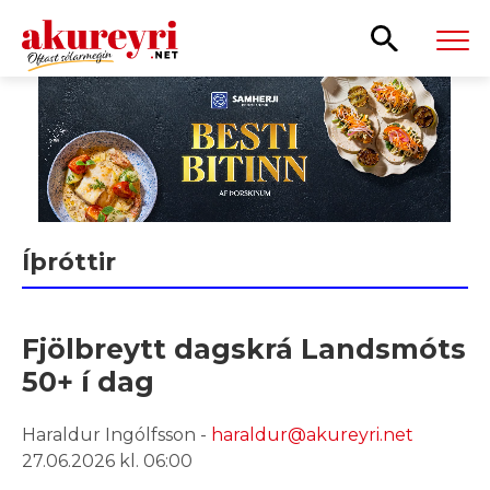
Leita
Íþróttir
Fjölbreytt dagskrá Landsmóts
50+ í dag
Haraldur Ingólfsson -
haraldur@akureyri.net
27.06.2026 kl. 06:00