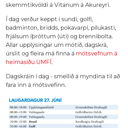
skemmtikvöldi á Vitanum á Akureyri.
Í dag verður keppt í sundi, golfi,
badminton, bridds, pokavarpi, pílukasti,
frjálsum íþróttum (úti) og brennibolta.
Allar upplýsingar um mótið, dagskrá,
úrslit og fleira má finna á
mótsvefnum á
heimasíðu UMFÍ.
Dagskráin í dag - smellið á myndina til að
fara inn á mótsvefinn.