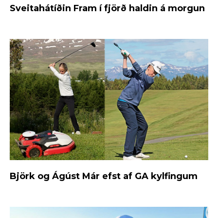
Sveitahátíðin Fram í fjörð haldin á morgun
Björk og Ágúst Már efst af GA kylfingum