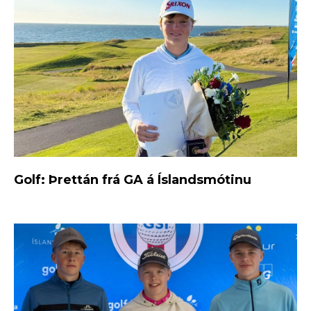
Golf: Þrettán frá GA á Íslandsmótinu