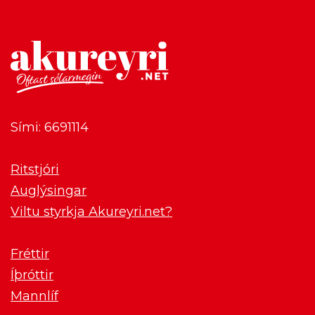
Sími: 6691114
Ritstjóri
Auglýsingar
Viltu styrkja Akureyri.net?
Fréttir
Íþróttir
Mannlíf