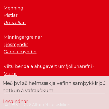
Menning
Pistlar
Umræðan
Minningargreinar
Ljósmyndir
Gamla myndin
Viltu benda á áhugavert umfjöllunarefni?
Matur
Með því að heimsækja vefinn samþykkir þú
notkun á vafrakökum.
Lesa nánar
© 1998 - 2026 Allur réttur áskilinn