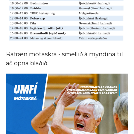
Rafræn mótaskrá - smellið á myndina til
að opna blaðið.