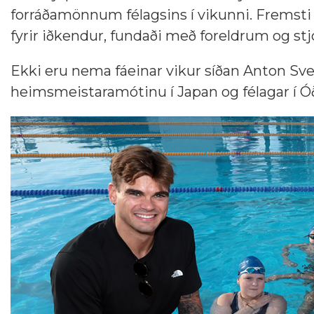
forráðamönnum félagsins í vikunni. Fremsti 
fyrir iðkendur, fundaði með foreldrum og s
Ekki eru nema fáeinar vikur síðan Anton Sve
heimsmeistaramótinu í Japan og félagar í Óð