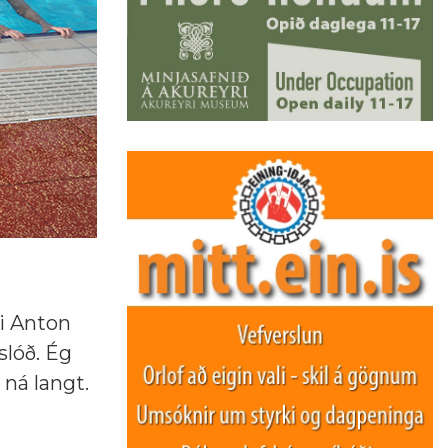
ði Anton
slóð. Ég
 ná langt.