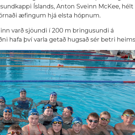
sundkappi Íslands, Anton Sveinn McKee, hélt f
tjórnaði æfingum hjá elsta hópnum.
inn varð sjöundi í 200 m bringusundi á
ni hafa því varla getað hugsað sér betri heim