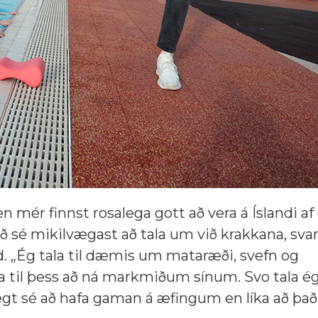
ér finnst rosalega gott að vera á Íslandi af o
vað sé mikilvægast að tala um við krakkana, sva
nd. „Ég tala til dæmis um mataræði, svefn og
a til þess að ná markmiðum sínum. Svo tala é
gt sé að hafa gaman á æfingum en líka að það