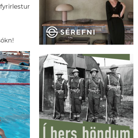
yrirlestur
sókn!