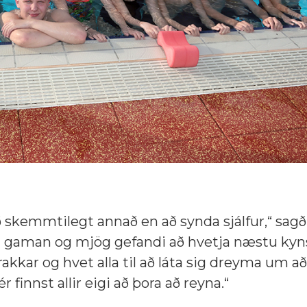
að skemmtilegt annað en að synda sjálfur,“ sag
g gaman og mjög gefandi að hvetja næstu kyn
kkar og hvet alla til að láta sig dreyma um að
 finnst allir eigi að þora að reyna.“