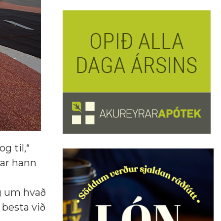
g til,“
rar hann
g um hvað
 besta við