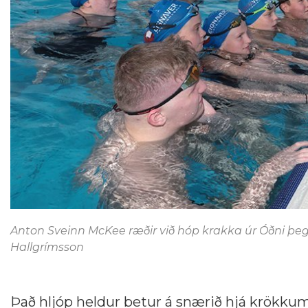
Anton Sveinn McKee ræðir við hóp krakka úr Óðni þeg
Hallgrímsson
Það hljóp heldur betur á snærið hjá krökkum