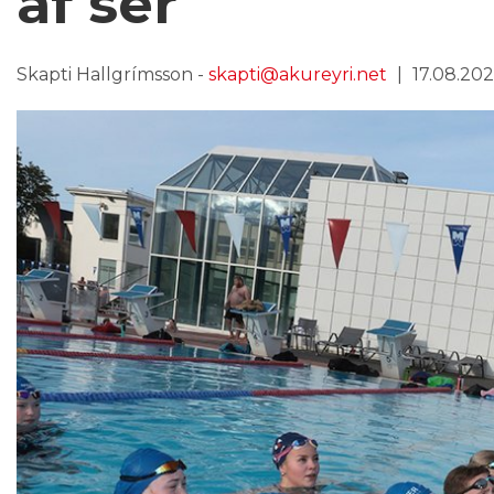
af sér
Skapti Hallgrímsson -
skapti@akureyri.net
17.08.2023