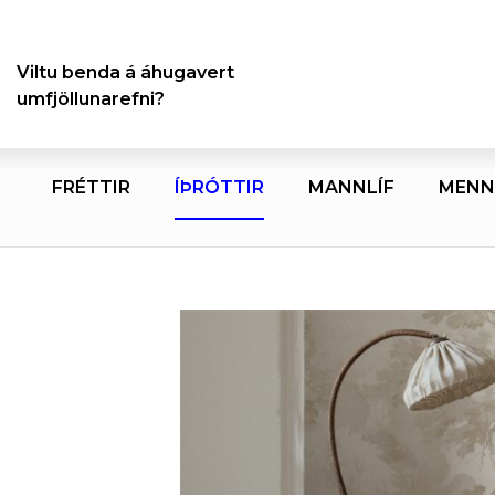
Viltu benda á áhugavert
umfjöllunarefni?
FRÉTTIR
ÍÞRÓTTIR
MANNLÍF
MENN