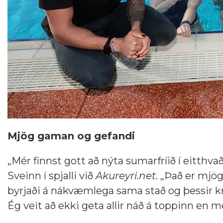
Mjög gaman og gefandi
„Mér finnst gott að nýta sumarfríið í eitthv
Sveinn í spjalli við
Akureyri.net
. „Það er mjö
byrjaði á nákvæmlega sama stað og þessir kra
Ég veit að ekki geta allir náð á toppinn en mér