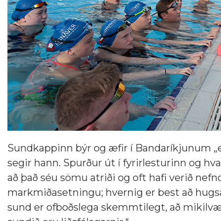
Sundkappinn býr og æfir í Bandaríkjunum „en m
segir hann. Spurður út í fyrirlesturinn og h
að það séu sömu atriði og oft hafi verið nef
markmiðasetningu; hvernig er best að hugs
sund er ofboðslega skemmtilegt, að mikilvæ