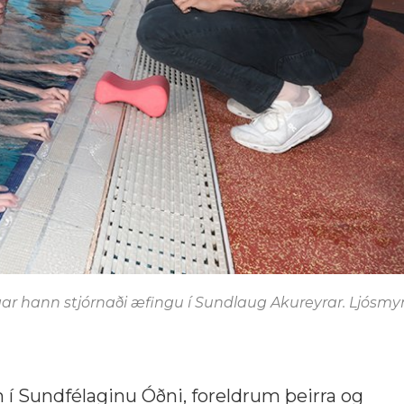
ar hann stjórnaði æfingu í Sundlaug Akureyrar. Ljósmyn
 í Sundfélaginu Óðni, foreldrum þeirra og