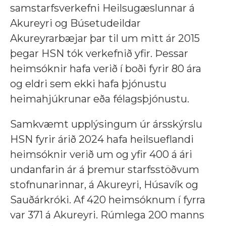
samstarfsverkefni Heilsugæslunnar á
Akureyri og Búsetudeildar
Akureyrarbæjar þar til um mitt ár 2015
þegar HSN tók verkefnið yfir. Þessar
heimsóknir hafa verið í boði fyrir 80 ára
og eldri sem ekki hafa þjónustu
heimahjúkrunar eða félagsþjónustu.
Samkvæmt upplýsingum úr ársskýrslu
HSN fyrir árið 2024 hafa heilsueflandi
heimsóknir verið um og yfir 400 á ári
undanfarin ár á þremur starfsstöðvum
stofnunarinnar, á Akureyri, Húsavík og
Sauðárkróki. Af 420 heimsóknum í fyrra
var 371 á Akureyri. Rúmlega 200 manns