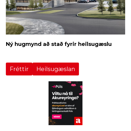
Ný hugmynd að stað fyrir heilsugæslu
Fréttir
Heilsugæslan