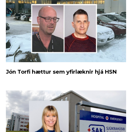
Jón Torfi hættur sem yfirlæknir hjá HSN