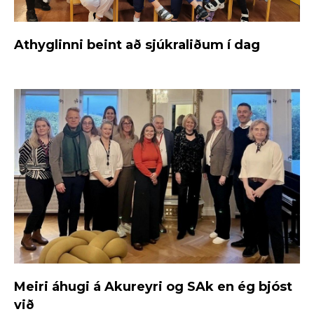
Athyglinni beint að sjúkraliðum í dag
Meiri áhugi á Akureyri og SAk en ég bjóst
við