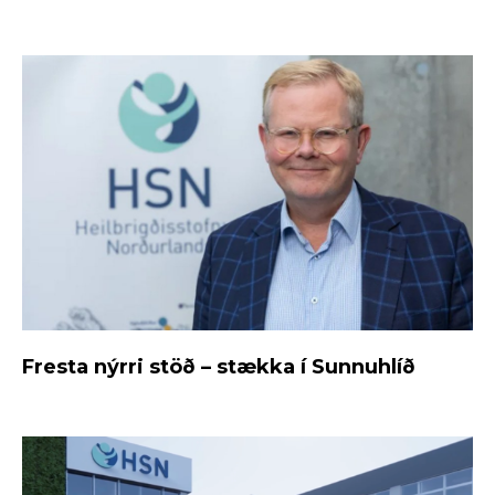
Fresta nýrri stöð – stækka í Sunnuhlíð