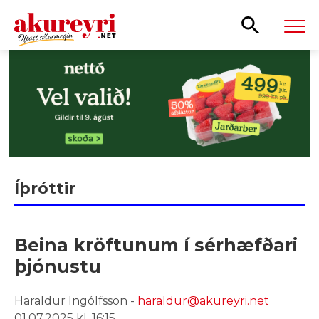
Leita
Íþróttir
Beina kröftunum í sérhæfðari
þjónustu
Haraldur Ingólfsson -
haraldur@akureyri.net
01.07.2025 kl. 16:15