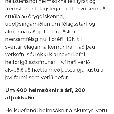
heilsueflandi heimsókna feli fyrst og
fremst í sér félagslega þætti, svo sem að
stuðla að öryggiskennd,
upplýsingamiðlun um félagsstarf og
almenna ráðgjöf og fræðslu í
nærsamfélaginu. Í bréfi HSN til
sveitarfélaganna kemur fram að þau
verkefni séu ekki kjarnaverkefni
heilbrigðisstofnunar. Því hafi verið
ákveðið að hætta með þessa þjónustu á
því formi sem verið hefur.
Um 400 heimsóknir á ári, 200
afþökkuðu
Heilsueflandi heimsóknir á Akureyri voru