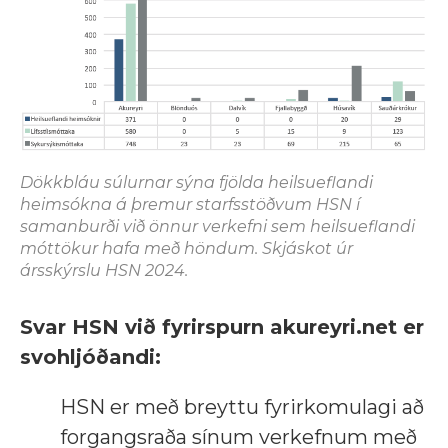
Dökkbláu súlurnar sýna fjölda heilsueflandi
heimsókna á þremur starfsstöðvum HSN í
samanburði við önnur verkefni sem heilsueflandi
móttökur hafa með höndum. Skjáskot úr
ársskýrslu HSN 2024.
Svar HSN við fyrirspurn akureyri.net er
svohljóðandi:
HSN er með breyttu fyrirkomulagi að
forgangsraða sínum verkefnum með