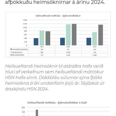
afþökkuðu heimsóknirnar á árinu 2024.
Heilsueflandi heimsóknir til aldraðra hafa verið
hluti af verkefnum sem heilsueflandi móttökur
HSN hafa sinnt. Dökkbláu súlurnar sýna fjölda
heimsókna á ári undanfarin þrjú ár. Skjáskot úr
ársskýrslu HSN 2024.