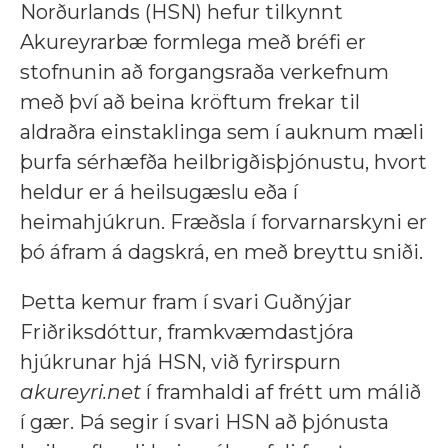
Norðurlands (HSN) hefur tilkynnt
Akureyrarbæ formlega með bréfi er
stofnunin að forgangsraða verkefnum
með því að beina kröftum frekar til
aldraðra einstaklinga sem í auknum mæli
þurfa sérhæfða heilbrigðisþjónustu, hvort
heldur er á heilsugæslu eða í
heimahjúkrun. Fræðsla í forvarnarskyni er
þó áfram á dagskrá, en með breyttu sniði.
Þetta kemur fram í svari Guðnýjar
Friðriksdóttur, framkvæmdastjóra
hjúkrunar hjá HSN, við fyrirspurn
akureyri.net
í framhaldi af frétt um málið
í gær. Þá segir í svari HSN að þjónusta