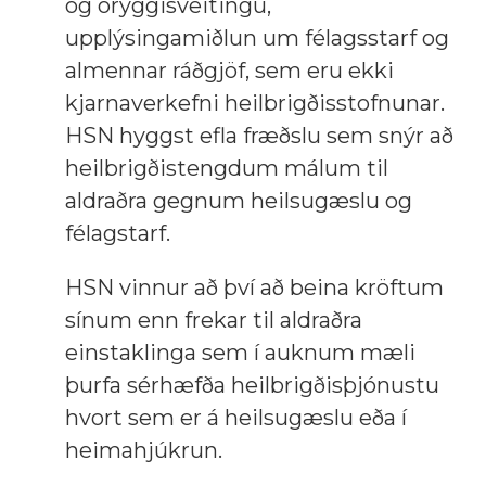
og öryggisveitingu,
upplýsingamiðlun um félagsstarf og
almennar ráðgjöf, sem eru ekki
kjarnaverkefni heilbrigðisstofnunar.
HSN hyggst efla fræðslu sem snýr að
heilbrigðistengdum málum til
aldraðra gegnum heilsugæslu og
félagstarf.
HSN vinnur að því að beina kröftum
sínum enn frekar til aldraðra
einstaklinga sem í auknum mæli
þurfa sérhæfða heilbrigðisþjónustu
hvort sem er á heilsugæslu eða í
heimahjúkrun.