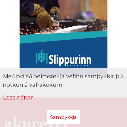
Með því að heimsækja vefinn samþykkir þú
notkun á vafrakökum.
Lesa nánar
Samþykkja