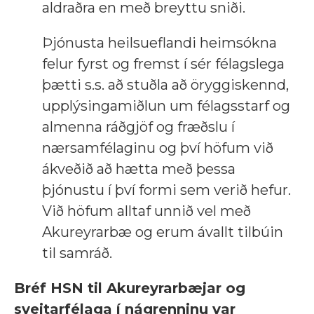
aldraðra en með breyttu sniði.
Þjónusta heilsueflandi heimsókna
felur fyrst og fremst í sér félagslega
þætti s.s. að stuðla að öryggiskennd,
upplýsingamiðlun um félagsstarf og
almenna ráðgjöf og fræðslu í
nærsamfélaginu og því höfum við
ákveðið að hætta með þessa
þjónustu í því formi sem verið hefur.
Við höfum alltaf unnið vel með
Akureyrarbæ og erum ávallt tilbúin
til samráð.
Bréf HSN til Akureyrarbæjar og
sveitarfélaga í nágrenninu var