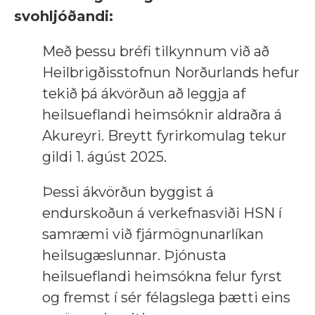
svohljóðandi:
Með þessu bréfi tilkynnum við að
Heilbrigðisstofnun Norðurlands hefur
tekið þá ákvörðun að leggja af
heilsueflandi heimsóknir aldraðra á
Akureyri. Breytt fyrirkomulag tekur
gildi 1. ágúst 2025.
Þessi ákvörðun byggist á
endurskoðun á verkefnasviði HSN í
samræmi við fjármögnunarlíkan
heilsugæslunnar. Þjónusta
heilsueflandi heimsókna felur fyrst
og fremst í sér félagslega þætti eins