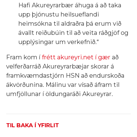
Hafi Akureyrarbær áhuga á að taka
upp þjónustu heilsueflandi
heimsókna til aldraðra þá erum við
ávallt reiðubúin til að veita ráðgjöf og
upplýsingar um verkefnið.“
Fram kom í
frétt akureyri.net í gær
að
velferðarráð Akureyrarbæjar skorar á
framkvæmdastjórn HSN að endurskoða
ákvörðunina. Málinu var vísað áfram til
umfjöllunar í öldungaráði Akureyrar.
TIL BAKA Í YFIRLIT