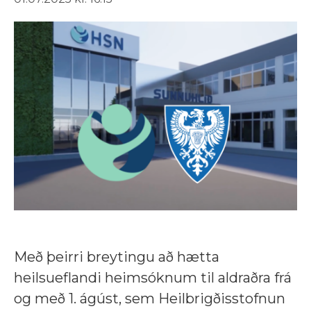
Með þeirri breytingu að hætta
heilsueflandi heimsóknum til aldraðra frá
og með 1. ágúst, sem Heilbrigðisstofnun