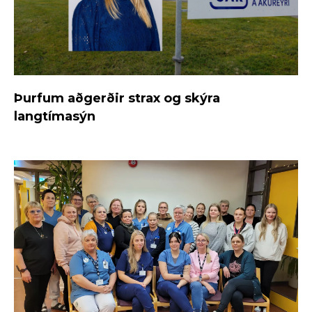
Þurfum aðgerðir strax og skýra
langtímasýn