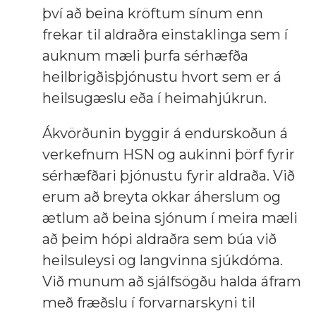
því að beina kröftum sínum enn
frekar til aldraðra einstaklinga sem í
auknum mæli þurfa sérhæfða
heilbrigðisþjónustu hvort sem er á
heilsugæslu eða í heimahjúkrun.
Ákvörðunin byggir á endurskoðun á
verkefnum HSN og aukinni þörf fyrir
sérhæfðari þjónustu fyrir aldraða. Við
erum að breyta okkar áherslum og
ætlum að beina sjónum í meira mæli
að þeim hópi aldraðra sem búa við
heilsuleysi og langvinna sjúkdóma.
Við munum að sjálfsögðu halda áfram
með fræðslu í forvarnarskyni til