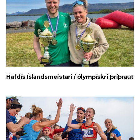
Hafdís Íslandsmeistari í ólympískri þríþraut