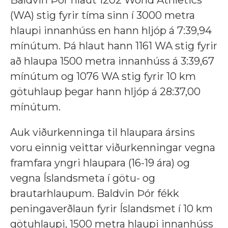
(WA) stig fyrir tíma sinn í 3000 metra
hlaupi innanhúss en hann hljóp á 7:39,94
mínútum. Þá hlaut hann 1161 WA stig fyrir
að hlaupa 1500 metra innanhúss á 3:39,67
mínútum og 1076 WA stig fyrir 10 km
götuhlaup þegar hann hljóp á 28:37,00
mínútum.
Auk viðurkenninga til hlaupara ársins
voru einnig veittar viðurkenningar vegna
framfara yngri hlaupara (16-19 ára) og
vegna Íslandsmeta í götu- og
brautarhlaupum. Baldvin Þór fékk
peningaverðlaun fyrir Íslandsmet í 10 km
götuhlaupi, 1500 metra hlaupi innanhúss