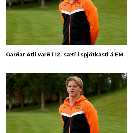
Garðar Atli varð í 12. sæti í spjótkasti á EM