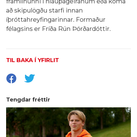
framlínunni í hlaupageiranum eða koma
að skipulögðu starfi innan
íþróttahreyfingarinnar. Formaður
félagsins er Fríða Rún Þórðardóttir.
TIL BAKA Í YFIRLIT
Tengdar fréttir