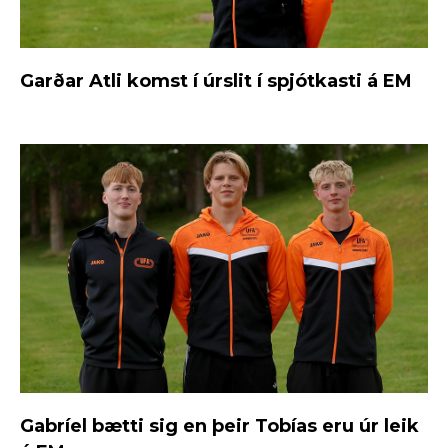
Garðar Atli komst í úrslit í spjótkasti á EM
Gabríel bætti sig en þeir Tobías eru úr leik