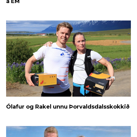
á EM
Ólafur og Rakel unnu Þorvaldsdalsskokkið