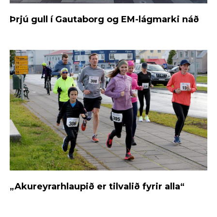
Þrjú gull í Gautaborg og EM-lágmarki náð
„Akureyrarhlaupið er tilvalið fyrir alla“