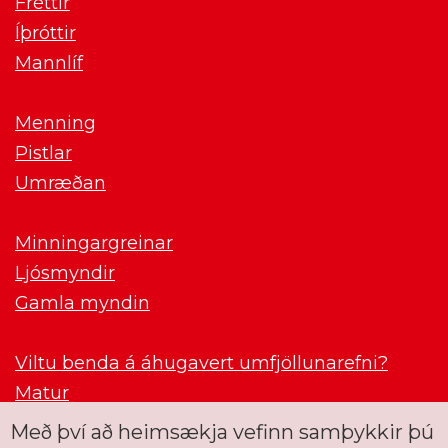
Fréttir
Íþróttir
Mannlíf
Menning
Pistlar
Umræðan
Minningargreinar
Ljósmyndir
Gamla myndin
Viltu benda á áhugavert umfjöllunarefni?
Matur
Með því að heimsækja vefinn samþykkir þú