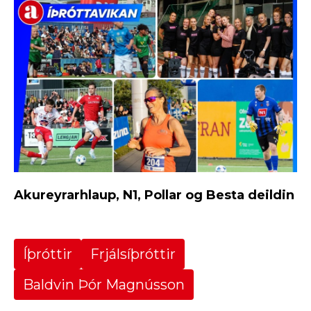
Akureyrarhlaup, N1, Pollar og Besta deildin
Íþróttir
Frjálsíþróttir
Baldvin Þór Magnússon