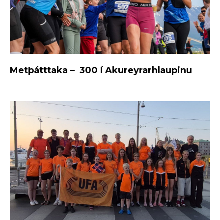
Metþátttaka – 300 í Akureyrarhlaupinu