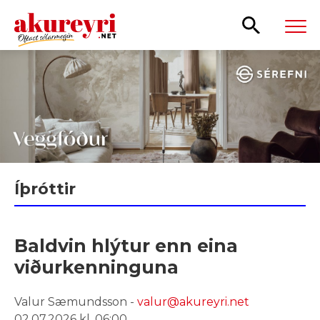
Leita
Íþróttir
Baldvin hlýtur enn eina
viðurkenninguna
Valur Sæmundsson -
valur@akureyri.net
02.07.2026 kl. 06:00