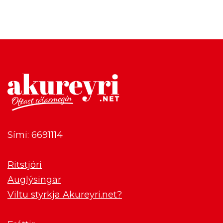
Sími: 6691114
Ritstjóri
Auglýsingar
Viltu styrkja Akureyri.net?