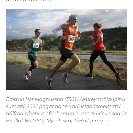
Baldvin Þór Magnússon (350) í Akureyrarhlaupinu
sumarið 2022 þegar hann varð Íslandsmeistari í
hálfmaraþoni. Á eftir honum er Arnar Pétursson úr
Breiðabliki (360). Mynd: Skapti Hallgrímsson