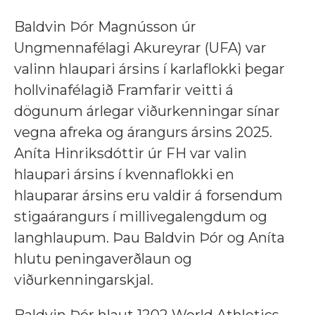
Baldvin Þór Magnússon úr
Ungmennafélagi Akureyrar (UFA) var
valinn hlaupari ársins í karlaflokki þegar
hollvinafélagið Framfarir veitti á
dögunum árlegar viðurkenningar sínar
vegna afreka og árangurs ársins 2025.
Aníta Hinriksdóttir úr FH var valin
hlaupari ársins í kvennaflokki en
hlauparar ársins eru valdir á forsendum
stigaárangurs í millivegalengdum og
langhlaupum. Þau Baldvin Þór og Aníta
hlutu peningaverðlaun og
viðurkenningarskjal.
Baldvin Þór hlaut 1202 World Athletics