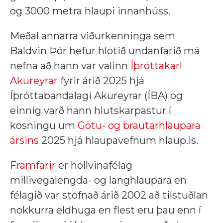
og 3000 metra hlaupi innanhúss.
Meðal annarra viðurkenninga sem
Baldvin Þór hefur hlotið undanfarið má
nefna að hann var valinn
Íþróttakarl
Akureyrar
fyrir árið 2025 hjá
Íþróttabandalagi Akureyrar (ÍBA) og
einnig varð hann hlutskarpastur í
kosningu um
Götu- og brautarhlaupara
ársins
2025 hjá hlaupavefnum hlaup.is.
Framfarir
er hollvinafélag
millivegalengda- og langhlaupara en
félagið var stofnað árið 2002 að tilstuðlan
nokkurra eldhuga en flest eru þau enn í