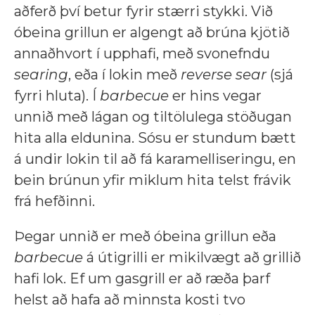
aðferð því betur fyrir stærri stykki. Við
óbeina grillun er algengt að brúna kjötið
annaðhvort í upphafi, með svonefndu
searing
, eða í lokin með
reverse
sear
(sjá
fyrri hluta). Í
barbecue
er hins vegar
unnið með lágan og tiltölulega stöðugan
hita alla eldunina. Sósu er stundum bætt
á undir lokin til að fá karamelliseringu, en
bein brúnun yfir miklum hita telst frávik
frá hefðinni.
Þegar unnið er með óbeina grillun eða
barbecue
á útigrilli er mikilvægt að grillið
hafi lok. Ef um gasgrill er að ræða þarf
helst að hafa að minnsta kosti tvo