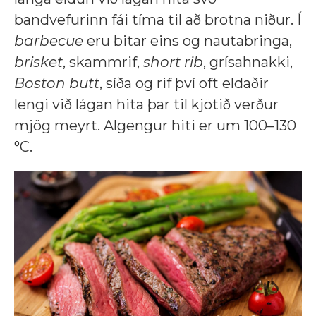
bandvefurinn fái tíma til að brotna niður. Í
barbecue
eru bitar eins og nautabringa,
brisket
, skammrif,
short rib
, grísahnakki,
Boston
butt
, síða og rif því oft eldaðir
lengi við lágan hita þar til kjötið verður
mjög meyrt. Algengur hiti er um 100–130
°C.