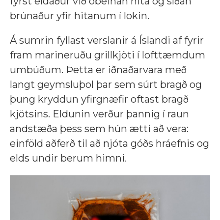
fyrst eldaður við óbeinan hita og síðan
brúnaður yfir hitanum í lokin.
Á sumrin fyllast verslanir á Íslandi af fyrir
fram marineruðu grillkjöti í lofttæmdum
umbúðum. Þetta er iðnaðarvara með
langt geymsluþol þar sem súrt bragð og
þung kryddun yfirgnæfir oftast bragð
kjötsins. Eldunin verður þannig í raun
andstæða þess sem hún ætti að vera:
einföld aðferð til að njóta góðs hráefnis og
elds undir berum himni.