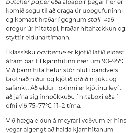
butcher paper
eða álpappír þegar hér er
komið sögu til að draga úr uppgufuninni
og komast hraðar í gegnum
stall
. Það
dregur úr hitatapi, hraðar hitahækkun og
styttir eldunartímann.
Í klassísku
barbecue
er kjötið látið eldast
áfram þar til kjarnhitinn nær um 90–95°C.
Við þann hita hefur stór hluti bandvefs
brotnað niður og kjötið orðið mjúkt og
safaríkt. Að eldun lokinni er kjötinu leyft
að jafna sig innpökkuðu í hitaboxi eða í
ofni við 75–77°C í 1–2 tíma.
Við hæga eldun á meyrari vöðvum er hins
vegar algengt að halda kjarnhitanum