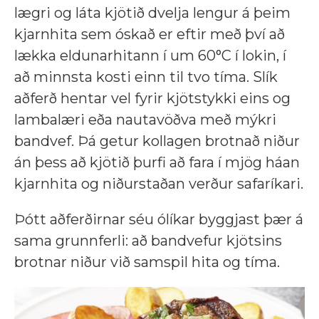
lægri og láta kjötið dvelja lengur á þeim
kjarnhita sem óskað er eftir með því að
lækka eldunarhitann í um 60°C í lokin, í
að minnsta kosti einn til tvo tíma. Slík
aðferð hentar vel fyrir kjötstykki eins og
lambalæri eða nautavöðva með mýkri
bandvef. Þá getur kollagen brotnað niður
án þess að kjötið þurfi að fara í mjög háan
kjarnhita og niðurstaðan verður safaríkari.
Þótt aðferðirnar séu ólíkar byggjast þær á
sama grunnferli: að bandvefur kjötsins
brotnar niður við samspil hita og tíma.