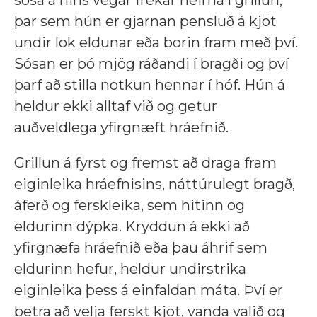
þar sem hún er gjarnan pensluð á kjöt
undir lok eldunar eða borin fram með því.
Sósan er þó mjög ráðandi í bragði og því
þarf að stilla notkun hennar í hóf. Hún á
heldur ekki alltaf við og getur
auðveldlega yfirgnæft hráefnið.
Grillun á fyrst og fremst að draga fram
eiginleika hráefnisins, náttúrulegt bragð,
áferð og ferskleika, sem hitinn og
eldurinn dýpka. Kryddun á ekki að
yfirgnæfa hráefnið eða þau áhrif sem
eldurinn hefur, heldur undirstrika
eiginleika þess á einfaldan máta. Því er
betra að velja ferskt kjöt, vanda valið og