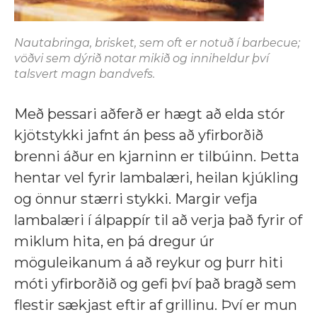
Nautabringa,
brisket
, sem oft er notuð í
barbecue;
vöðvi sem dýrið notar mikið og inniheldur því
talsvert magn bandvefs.
Með þessari aðferð er hægt að elda stór
kjötstykki jafnt án þess að yfirborðið
brenni áður en kjarninn er tilbúinn. Þetta
hentar vel fyrir lambalæri, heilan kjúkling
og önnur stærri stykki. Margir vefja
lambalæri í álpappír til að verja það fyrir of
miklum hita, en þá dregur úr
möguleikanum á að reykur og þurr hiti
móti yfirborðið og gefi því það bragð sem
flestir sækjast eftir af grillinu. Því er mun