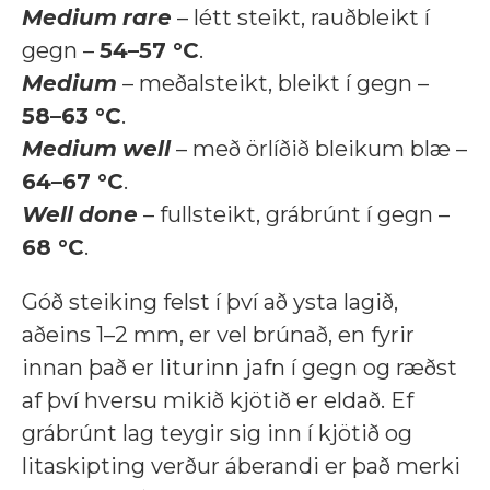
Medium
rare
– létt steikt, rauðbleikt í
gegn –
54–57 °C
.
Medium
– meðalsteikt, bleikt í gegn –
58–63 °C
.
Medium
well
– með örlíðið bleikum blæ –
64–67 °C
.
Well
done
– fullsteikt, grábrúnt í gegn –
68 °C
.
Góð steiking felst í því að ysta lagið,
aðeins 1–2 mm, er vel brúnað, en fyrir
innan það er liturinn jafn í gegn og ræðst
af því hversu mikið kjötið er eldað. Ef
grábrúnt lag teygir sig inn í kjötið og
litaskipting verður áberandi er það merki