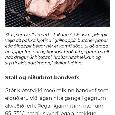
Stall, sem kalla mætti stöðnun á íslensku. „Margir
velja að pakka kjötinu í grillpappír,
butcher paper
eða álpappír þegar hér er komið sögu til að draga
úr uppgufuninni og komast hraðar í gegnum
stall
.
Það dregur úr hitatapi, hraðar hitahækkun og
styttir eldunartímann,“ skrifar Þráinn.
Stall og niðurbrot bandvefs
Stór kjötstykki með mikinn bandvef sem
elduð eru við lágan hita ganga í gegnum
ákveðið ferli. Þegar kjarnhitinn nær um
65–75°C hægir skyndilega á hækkun