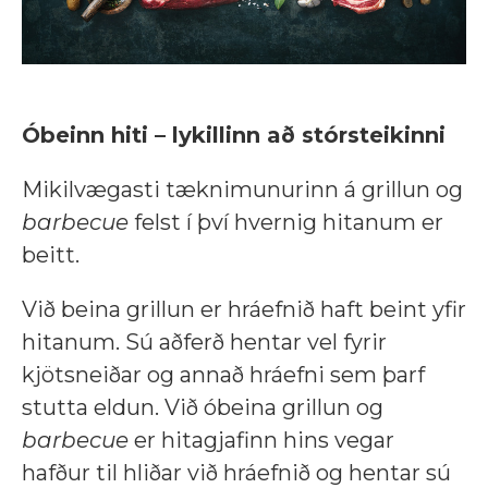
Óbeinn hiti – lykillinn að stórsteikinni
Mikilvægasti tæknimunurinn á grillun og
barbecue
felst í því hvernig hitanum er
beitt.
Við beina grillun er hráefnið haft beint yfir
hitanum. Sú aðferð hentar vel fyrir
kjötsneiðar og annað hráefni sem þarf
stutta eldun. Við óbeina grillun og
barbecue
er hitagjafinn hins vegar
hafður til hliðar við hráefnið og hentar sú