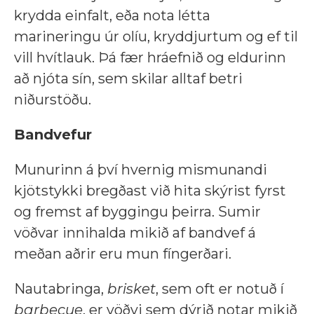
krydda einfalt, eða nota létta
marineringu úr olíu, kryddjurtum og ef til
vill hvítlauk. Þá fær hráefnið og eldurinn
að njóta sín, sem skilar alltaf betri
niðurstöðu.
Bandvefur
Munurinn á því hvernig mismunandi
kjötstykki bregðast við hita skýrist fyrst
og fremst af byggingu þeirra. Sumir
vöðvar innihalda mikið af bandvef á
meðan aðrir eru mun fíngerðari.
Nautabringa,
brisket
, sem oft er notuð í
barbecue
, er vöðvi sem dýrið notar mikið