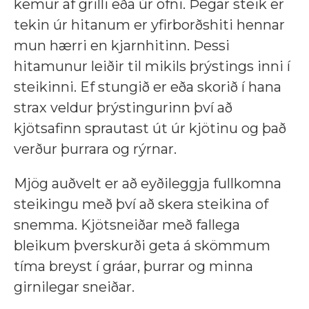
kemur af grilli eða úr ofni. Þegar steik er
tekin úr hitanum er yfirborðshiti hennar
mun hærri en kjarnhitinn. Þessi
hitamunur leiðir til mikils þrýstings inni í
steikinni. Ef stungið er eða skorið í hana
strax veldur þrýstingurinn því að
kjötsafinn sprautast út úr kjötinu og það
verður þurrara og rýrnar.
Mjög auðvelt er að eyðileggja fullkomna
steikingu með því að skera steikina of
snemma. Kjötsneiðar með fallega
bleikum þverskurði geta á skömmum
tíma breyst í gráar, þurrar og minna
girnilegar sneiðar.