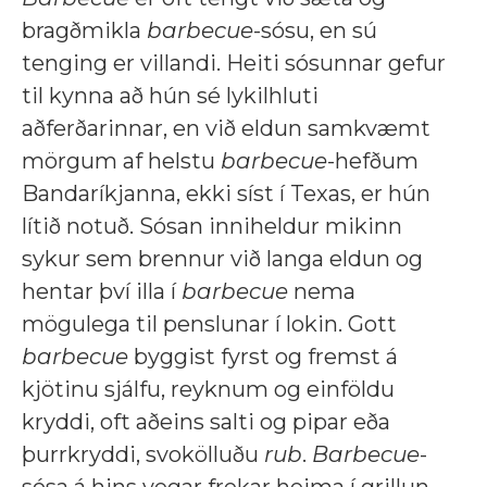
bragðmikla
barbecue
-sósu, en sú
tenging er villandi. Heiti sósunnar gefur
til kynna að hún sé lykilhluti
aðferðarinnar, en við eldun samkvæmt
mörgum af helstu
barbecue
-hefðum
Bandaríkjanna, ekki síst í Texas, er hún
lítið notuð. Sósan inniheldur mikinn
sykur sem brennur við langa eldun og
hentar því illa í
barbecue
nema
mögulega til penslunar í lokin. Gott
barbecue
byggist fyrst og fremst á
kjötinu sjálfu, reyknum og einföldu
kryddi, oft aðeins salti og pipar eða
þurrkryddi, svokölluðu
rub
.
Barbecue
-
sósa á hins vegar frekar heima í grillun,