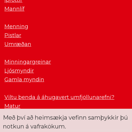
Mannlíf
Menning
Pistlar
Umræðan
Minningargreinar
Ljósmyndir
Gamla myndin
Viltu benda á áhugavert umfjöllunarefni?
Matur
Með því að heimsækja vefinn samþykkir þú
notkun á vafrakökum.