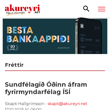
Leita
Fréttir
Sundfélagið Óðinn áfram
fyrirmyndarfélag ÍSÍ
Skapti Hallgrímsson -
skapti@akureyri.net
17.10.2025 kl. 06:00