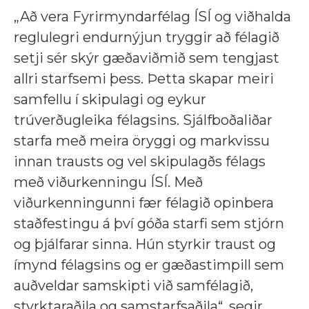
„Að vera Fyrirmyndarfélag ÍSÍ og viðhalda
reglulegri endurnýjun tryggir að félagið
setji sér skýr gæðaviðmið sem tengjast
allri starfsemi þess. Þetta skapar meiri
samfellu í skipulagi og eykur
trúverðugleika félagsins. Sjálfboðaliðar
starfa með meira öryggi og markvissu
innan trausts og vel skipulagðs félags
með viðurkenningu ÍSÍ. Með
viðurkenningunni fær félagið opinbera
staðfestingu á því góða starfi sem stjórn
og þjálfarar sinna. Hún styrkir traust og
ímynd félagsins og er gæðastimpill sem
auðveldar samskipti við samfélagið,
styrktaraðila og samstarfsaðila“, segir