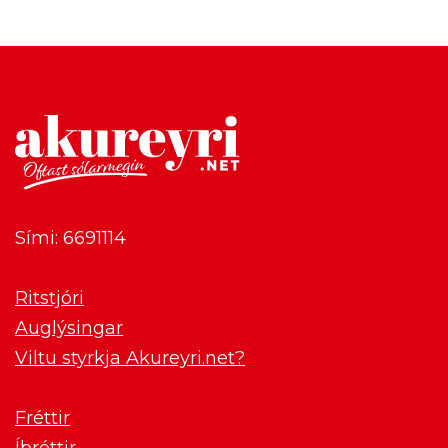
Sími: 6691114
Ritstjóri
Auglýsingar
Viltu styrkja Akureyri.net?
Fréttir
Íþróttir