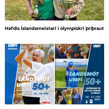
Hafdís Íslandsmeistari í ólympískri þríþraut