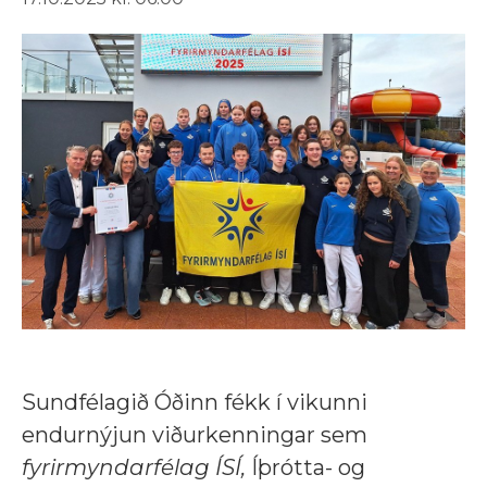
Sundfélagið Óðinn fékk í vikunni
endurnýjun viðurkenningar sem
fyrirmyndarfélag ÍSÍ,
Íþrótta- og