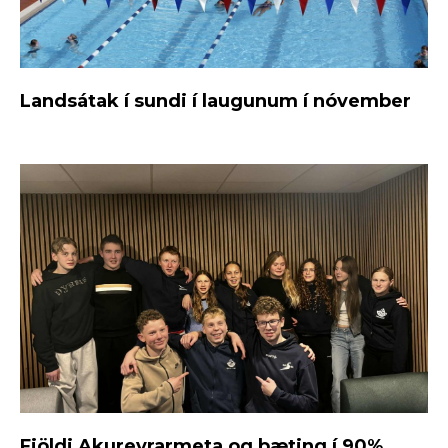
Landsátak í sundi í laugunum í nóvember
Fjöldi Akureyrarmeta og bæting í 90%