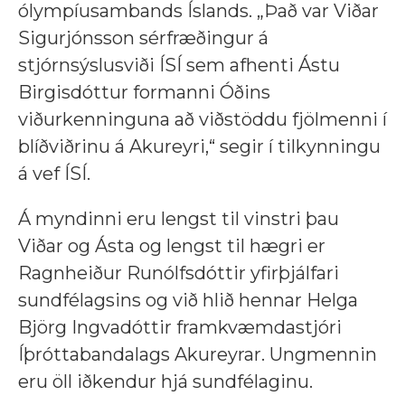
ólympíusambands Íslands. „Það var Viðar
Sigurjónsson sérfræðingur á
stjórnsýslusviði ÍSÍ sem afhenti Ástu
Birgisdóttur formanni Óðins
viðurkenninguna að viðstöddu fjölmenni í
blíðviðrinu á Akureyri,“ segir í tilkynningu
á vef ÍSÍ.
Á myndinni eru lengst til vinstri þau
Viðar og Ásta og lengst til hægri er
Ragnheiður Runólfsdóttir yfirþjálfari
sundfélagsins og við hlið hennar Helga
Björg Ingvadóttir framkvæmdastjóri
Íþróttabandalags Akureyrar. Ungmennin
eru öll iðkendur hjá sundfélaginu.