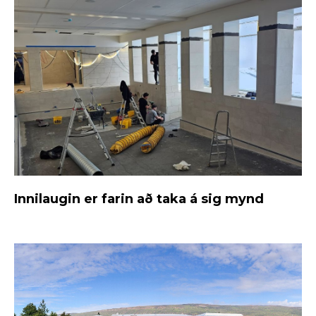
Innilaugin er farin að taka á sig mynd