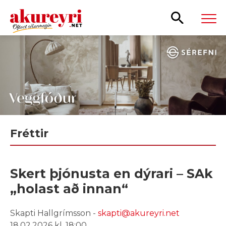
Leita
Fréttir
Skert þjónusta en dýrari – SAk
„holast að innan“
Skapti Hallgrímsson -
skapti@akureyri.net
18.02.2026 kl. 18:00