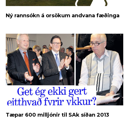
Ný rannsókn á orsökum andvana fæðinga
Tæpar 600 milljónir til SAk síðan 2013