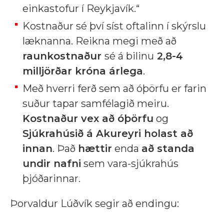
einkastofur í Reykjavík.“
Kostnaður sé því síst oftalinn í skýrslu
læknanna. Reikna megi með að
raunkostnaður
sé á bilinu
2,8-4
milljörðar króna árlega
.
Með hverri ferð sem að óþörfu er farin
suður tapar samfélagið meiru.
Kostnaður vex að óþörfu
og
Sjúkrahúsið á Akureyri holast að
innan
. Það
hættir
enda
að standa
undir nafni
sem vara-sjúkrahús
þjóðarinnar.
Þorvaldur Lúðvík segir að endingu: