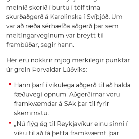
meinið skorið í burtu í tólf tíma
skurðaðgerð á Karolinska í Svíþjóð. Um
var að ræða sérhæfða aðgerð þar sem
meltingarveginum var breytt til
frambúðar, segir hann.
Hér eru nokkrir mjög merkilegir punktar
úr grein Þorvaldar Lúðvíks:
Hann þarf í vikulega aðgerð til að halda
fæðuvegi opnum. Aðgerðirnar voru
framkvæmdar á SAk þar til fyrir
skemmstu.
„Nú flýg ég til Reykjavíkur einu sinni í
viku til að fá þetta framkvæmt, þar