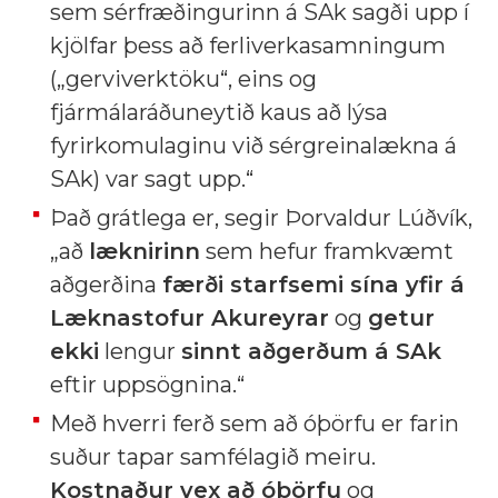
sem sérfræðingurinn á SAk sagði upp í
kjölfar þess að ferliverkasamningum
(„gerviverktöku“, eins og
fjármálaráðuneytið kaus að lýsa
fyrirkomulaginu við sérgreinalækna á
SAk) var sagt upp.“
Það grátlega er, segir Þorvaldur Lúðvík,
„að
læknirinn
sem hefur framkvæmt
aðgerðina
færði starfsemi sína yfir á
Læknastofur Akureyrar
og
getur
ekki
lengur
sinnt aðgerðum á SAk
eftir uppsögnina.“
Með hverri ferð sem að óþörfu er farin
suður tapar samfélagið meiru.
Kostnaður vex að óþörfu
og