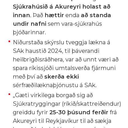
Sjúkrahúsið á Akureyri holast að
innan
. Það
hættir
enda
að standa
undir nafni
sem vara-sjúkrahús
þjóðarinnar.
Niðurstaða skýrslu tveggja lækna á
SAk haustið 2024, til þáverandi
heilbrigðisráðhera, var að unnt væri að
spara ríkissjóði umtalsverða fjármuni
með því að
skerða ekki
sérfræðilæknaþjónustu á SAk.
„Gæti virkilega borgað sig að
Sjúkratryggingar (ríkið/skattreiðendur)
greiddu fyrir
25-30 þúsund ferðir
frá
Akureyri til Reykjavíkur til að sækja