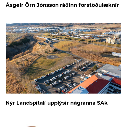
Ásgeir Örn Jónsson ráðinn forstöðulæknir
Nýr Landspítali upplýsir nágranna SAk