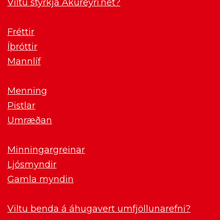
Viltu styrkja Akureyri.net?
Fréttir
Íþróttir
Mannlíf
Menning
Pistlar
Umræðan
Minningargreinar
Ljósmyndir
Gamla myndin
Viltu benda á áhugavert umfjöllunarefni?