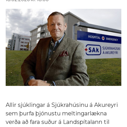
Allir sjúklingar á Sjúkrahúsinu á Akureyri
sem þurfa þjónustu meltingarlækna
verða að fara suður á Landspítalann til