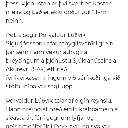
þess. Þjónustan er því skert en kostar
meira og það er ekki góður „díll“ fyrir
neinn.
Þetta segir Þorvaldur Lúðvík
Sigurjónsson í afar athyglisverðri grein
þar sem hann vekur athygli á
breytingum á þjónustu Sjúkrahússins á
Akureyri (SAk) eftir að
ferliverkasamningum við sérfræðinga við
stofnunina var sagt upp.
Þorvaldur Lúðvík talar af eigin reynslu.
Hann greindist með erfitt krabbamein á
síðasta ár, fór í gegnum lyfja- og
geislameðferðir í Reykjavík og svo var