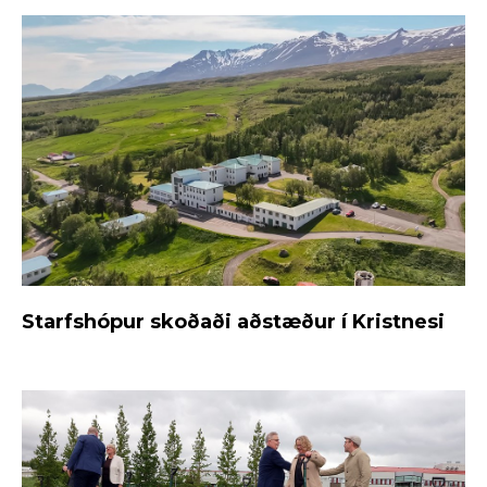
Starfshópur skoðaði aðstæður í Kristnesi