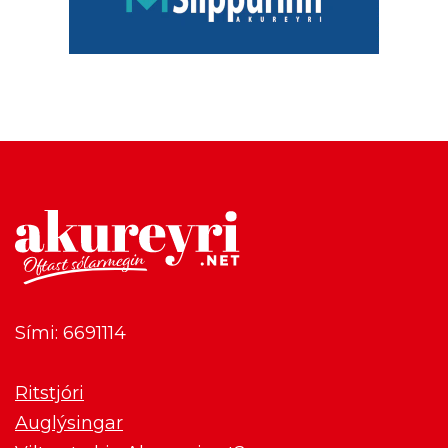
Sími: 6691114
Ritstjóri
Auglýsingar