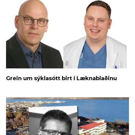
Grein um sýklasótt birt í Læknablaðinu