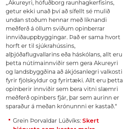
„Akureyri, höfuðborg raunhagkerfisins,
getur ekki unað því að sífellt sé mulið
undan stoðum hennar með líknandi
meðferð á öllum sviðum opinberrar
innviðauppbyggingar. Það er sama hvort
horft er til sjúkrahússins,
alþjóðaflugvallarins eða háskólans, allt eru
þetta nútímainnviðir sem gera Akureyri
og landsbyggðina að ákjósanlegri valkosti
fyrir fjölskyldur og fyrirtæki. Allt eru þetta
opinberir innviðir sem bera vitni slæmri
meðferð opinbers fjár, þar sem aurinn er
sparaður á meðan krónunnni er kastað.“
Grein Þorvaldar Lúðvíks:
Skert