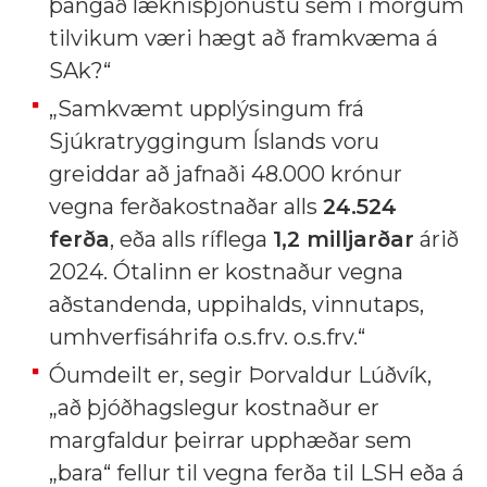
þangað læknisþjónustu sem í mörgum
tilvikum væri hægt að framkvæma á
SAk?“
„Samkvæmt upplýsingum frá
Sjúkratryggingum Íslands voru
greiddar að jafnaði 48.000 krónur
vegna ferðakostnaðar alls
24.524
ferða
, eða alls ríflega
1,2 milljarðar
árið
2024. Ótalinn er kostnaður vegna
aðstandenda, uppihalds, vinnutaps,
umhverfisáhrifa o.s.frv. o.s.frv.“
Óumdeilt er, segir Þorvaldur Lúðvík,
„að þjóðhagslegur kostnaður er
margfaldur þeirrar upphæðar sem
„bara“ fellur til vegna ferða til LSH eða á