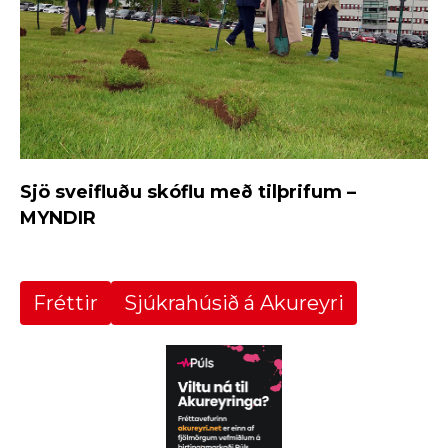
Sjö sveifluðu skóflu með tilþrifum –
MYNDIR
Fréttir
Sjúkrahúsið á Akureyri