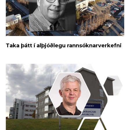
Taka þátt í alþjóðlegu rannsóknarverkefni