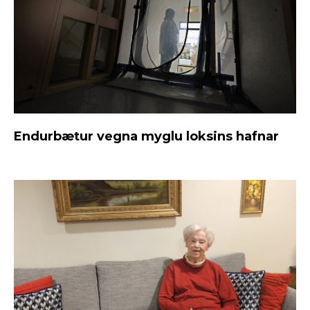
Endurbætur vegna myglu loksins hafnar