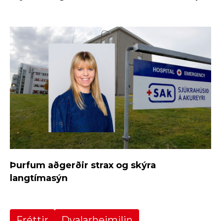
Þurfum aðgerðir strax og skýra
langtímasýn
Fréttir
Dvalarheimilin