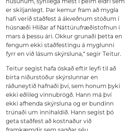
húsunum, sýnilega mest í þeim eldri sem
er skiljanlegt. Þar kemur fram að mygla
hafi verið staðfest á ákveðnum stöðum í
húsnæði Hlíðar af Náttúrufræðistofnun í
mars á þessu ári. Okkur grunaði þetta en
fengum ekki staðfestingu á myglunni
fyrr en við lásum skýrsluna,“ segir Teitur.
Teitur segist hafa óskað eftir leyfi til að
birta niðurstöður skýrslunnar en
ráðuneytið hafnaði því, sem honum þyki
ekki eðlileg vinnubrögð. Hann má því
ekki afhenda skýrsluna og er bundinn
trúnaði um innihaldið. Hann segist þó
geta staðfest að kostnaður við
framkæmdir sem sagðar séu