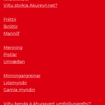
Viltu styrkja Akureyri.net?
Fréttir
Íþróttir
Mannlíf
Menning
Pistlar
Umræðan
Minningargreinar
Ljósmyndir
Gamla myndin
Viltu benda á áhugavert umfjöllunarefni?