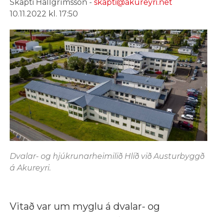
Skapti Hallgrímsson -
skapti@akureyri.net
10.11.2022 kl. 17:50
Dvalar- og hjúkrunarheimilið Hlíð við Austurbyggð
á Akureyri.
Vitað var um myglu á dvalar- og