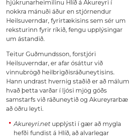
hjúkrunarheimilinu Hlíð á Akureyri í
nokkra mánuði áður en stjórnendur
Heilsuverndar, fyrirtækisins sem sér um
reksturinn fyrir ríkið, fengu upplýsingar
um ástandið.
Teitur Guðmundsson, forstjóri
Heilsuverndar, er afar ósáttur við
vinnubrögð heilbrigðisráðuneytisins.
Hann undrast hvernig staðið er að málum
hvað þetta varðar í ljósi mjög góðs
samstarfs við ráðuneytið og Akureyrarbæ
að öðru leyti.
Akureyri.net
upplýsti í gær að mygla
hefði fundist á Hlíð, að alvarlegar