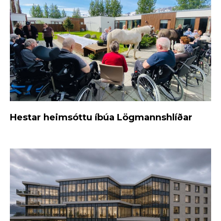
Hestar heimsóttu íbúa Lögmannshlíðar