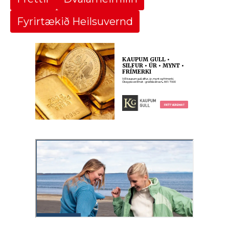
Fyrirtækið Heilsuvernd