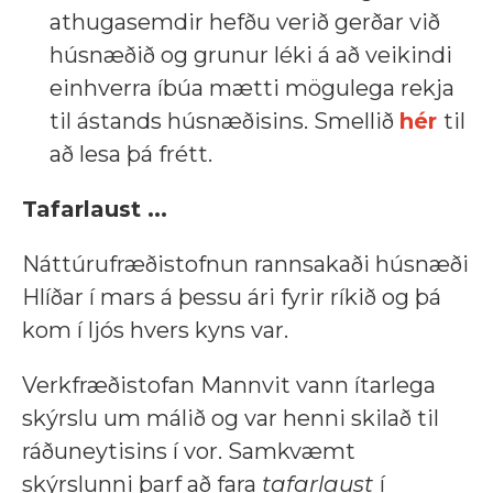
athugasemdir hefðu verið gerðar við
húsnæðið og grunur léki á að veikindi
einhverra íbúa mætti mögulega rekja
til ástands húsnæðisins. Smellið
hér
til
að lesa þá frétt.
Tafarlaust ...
Náttúrufræðistofnun rannsakaði húsnæði
Hlíðar í mars á þessu ári fyrir ríkið og þá
kom í ljós hvers kyns var.
Verkfræðistofan Mannvit vann ítarlega
skýrslu um málið og var henni skilað til
ráðuneytisins í vor. Samkvæmt
skýrslunni þarf að fara
tafarlaust
í