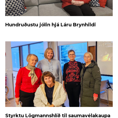
Hundruðustu jólin hjá Láru Brynhildi
Styrktu Lögmannshlíð til saumavélakaupa