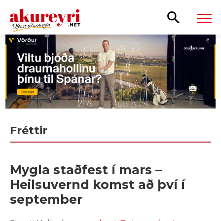
Leita
Fréttir
Mygla staðfest í mars –
Heilsuvernd komst að því í
september