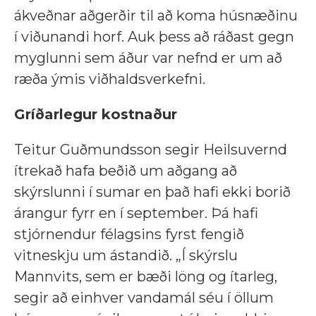
ákveðnar aðgerðir til að koma húsnæðinu
í viðunandi horf. Auk þess að ráðast gegn
myglunni sem áður var nefnd er um að
ræða ýmis viðhaldsverkefni.
Gríðarlegur kostnaður
Teitur Guðmundsson segir Heilsuvernd
ítrekað hafa beðið um aðgang að
skýrslunni í sumar en það hafi ekki borið
árangur fyrr en í september. Þá hafi
stjórnendur félagsins fyrst fengið
vitneskju um ástandið. „Í skýrslu
Mannvits, sem er bæði löng og ítarleg,
segir að einhver vandamál séu í öllum