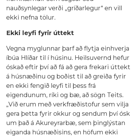
nauðsynlegar verði „gríðarlegur“ en vill
ekki nefna tölur.
Ekki leyfi fyrir úttekt
Vegna myglunnar þarf að flytja einhverja
íbúa Hlíðar til í húsinu. Heilsuvernd hefur
óskað eftir því að fá að gera frekari úttekt
á húsnæðinu og boðist til að greiða fyrir
en ekki fengið leyfi til þess frá
eigendunum, ríki og bæ, að sögn Teits.
„Við erum með verkfræðistofur sem vilja
gera þetta fyrir okkur og sendum því ósk
um það á Akureyrarbæ, sem þinglýstan
eiganda húsnæðisins, en höfum ekki