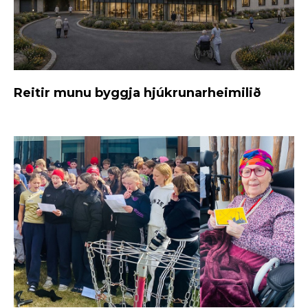
Reitir munu byggja hjúkrunarheimilið