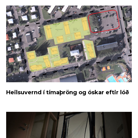
Heilsuvernd í tímaþröng og óskar eftir lóð