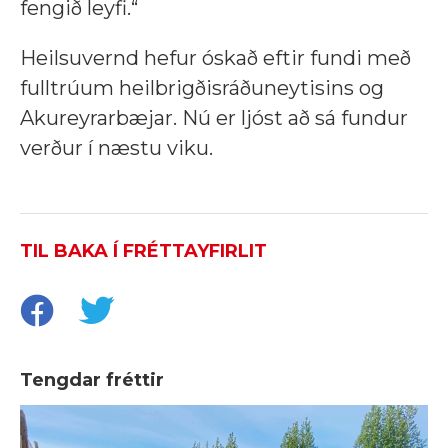
fengið leyfi.“
Heilsuvernd hefur óskað eftir fundi með
fulltrúum heilbrigðisráðuneytisins og
Akureyrarbæjar. Nú er ljóst að sá fundur
verður í næstu viku.
TIL BAKA Í FRÉTTAYFIRLIT
Tengdar fréttir