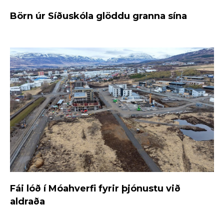
Börn úr Síðuskóla glöddu granna sína
Fái lóð í Móahverfi fyrir þjónustu við
aldraða