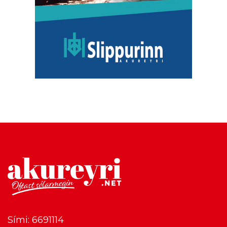
Sími: 6691114