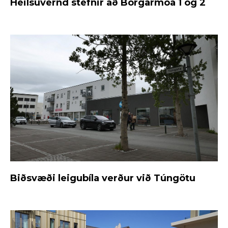
Heilsuvernd stefnir að Borgarmóa 1 og 2
Biðsvæði leigubíla verður við Túngötu