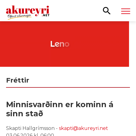
Leita
Fréttir
Minnisvarðinn er kominn á
sinn stað
Skapti Hallgrímsson -
skapti@akureyri.net
03.06.2026 kl. 06:00