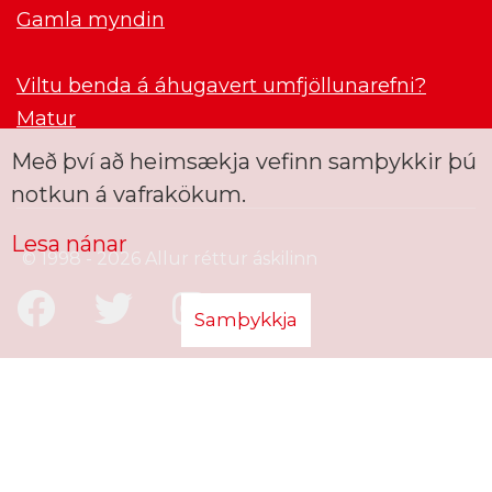
Gamla myndin
Viltu benda á áhugavert umfjöllunarefni?
Matur
Með því að heimsækja vefinn samþykkir þú
notkun á vafrakökum.
Lesa nánar
© 1998 - 2026 Allur réttur áskilinn
Samþykkja