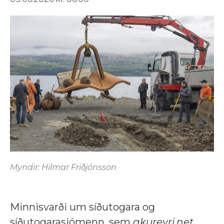
Myndir: Hilmar Friðjónsson
Minnisvarði um síðutogara og
síðutogarasjómenn, sem
akureyri.net