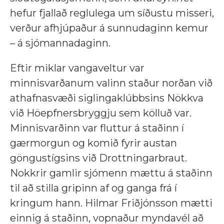
hefur fjallað reglulega um síðustu misseri,
verður afhjúpaður á sunnudaginn kemur
– á sjómannadaginn.
Eftir miklar vangaveltur var
minnisvarðanum valinn staður norðan við
athafnasvæði siglingaklúbbsins Nökkva
við Höepfnersbryggju sem kölluð var.
Minnisvarðinn var fluttur á staðinn í
gærmorgun og komið fyrir austan
göngustígsins við Drottningarbraut.
Nokkrir gamlir sjómenn mættu á staðinn
til að stilla gripinn af og ganga frá í
kringum hann. Hilmar Friðjónsson mætti
einnig á staðinn, vopnaður myndavél að