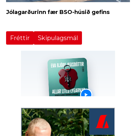
Jólagarðurinn fær BSO-húsið gefins
Fréttir
Skipulagsmál