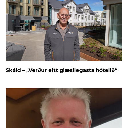
Skáld – „Verður eitt glæsilegasta hótelið“