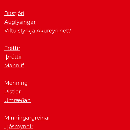
Ritstjóri
Auglýsingar
Viltu styrkja Akureyri.net?
Fréttir
Íþróttir
Mannlíf
Menning
Pistlar
Umræðan
Minningargreinar
Ljósmyndir