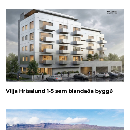
Vilja Hrísalund 1-5 sem blandaða byggð