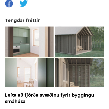
Tengdar fréttir
Leita að fjórða svæðinu fyrir byggingu
smáhúsa