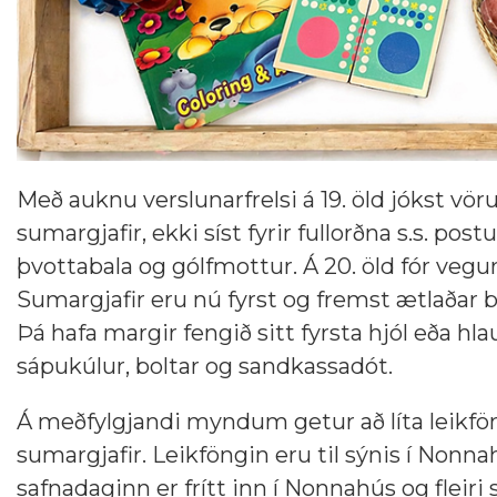
Með auknu verslunarfrelsi á 19. öld jókst vör
sumargjafir, ekki síst fyrir fullorðna s.s. p
þvottabala og gólfmottur. Á 20. öld fór vegur
Sumargjafir eru nú fyrst og fremst ætlaðar b
Þá hafa margir fengið sitt fyrsta hjól eða hl
sápukúlur, boltar og sandkassadót.
Á meðfylgjandi myndum getur að líta leikf
sumargjafir. Leikföngin eru til sýnis í Nonna
safnadaginn er frítt inn í Nonnahús og fleiri