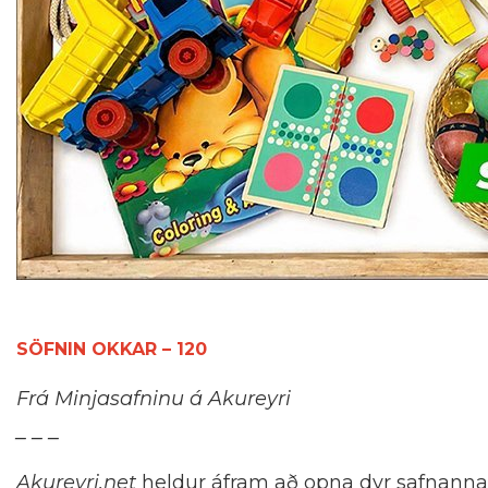
SÖFNIN OKKAR – 120
Frá Minjasafninu á Akureyri
_ _ _
Akureyri.net
heldur áfram að opna dyr safnanna