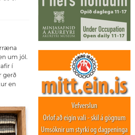
orræna
n um jól.
fir í
r gerð
tur en