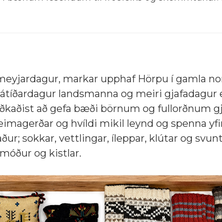
smeyjardagur, markar upphaf Hörpu í gamla n
átíðardagur landsmanna og meiri gjafadagur e
tíðkaðist að gefa bæði börnum og fullorðnum gja
eimagerðar og hvíldi mikil leynd og spenna yfi
ður; sokkar, vettlingar, íleppar, klútar og svun
móður og kistlar.