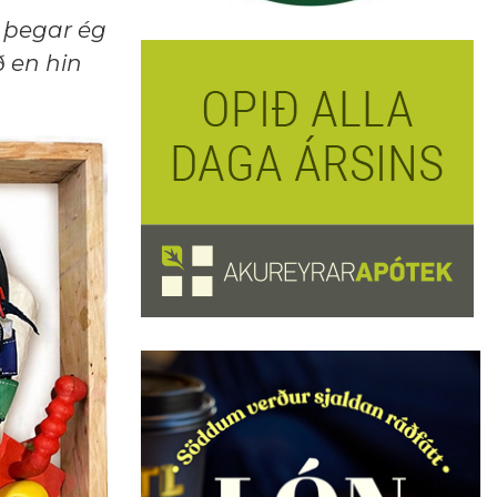
, þegar ég
ð en hin