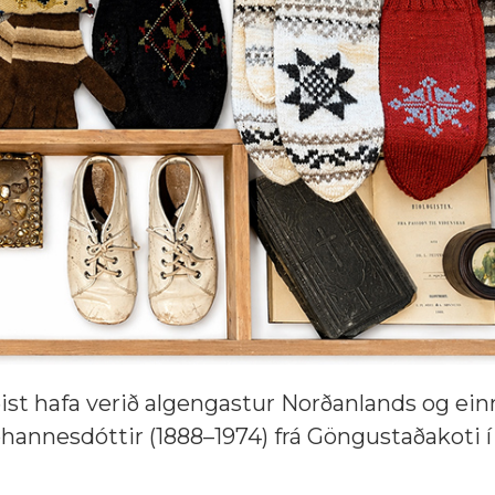
rðist hafa verið algengastur Norðanlands og ein
 Jóhannesdóttir (1888–1974) frá Göngustaðakoti í