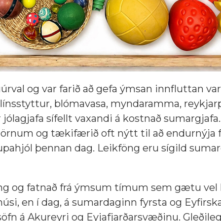
uúrval og var farið að gefa ýmsan innfluttan var
ostulínsstyttur, blómavasa, myndaramma, reykjar
 jólagjafa sífellt vaxandi á kostnað sumargjafa.
örnum og tækifærið oft nýtt til að endurnýja f
aupahjól þennan dag. Leikföng eru sígild sumarg
öng og fatnað frá ýmsum tímum sem gætu vel h
húsi, en í dag, á sumardaginn fyrsta og Eyfirsk
 söfn á Akureyri og Eyjafjarðarsvæðinu. Gleðile