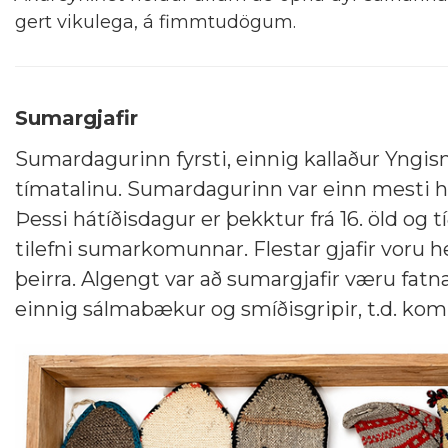
gert vikulega, á fimmtudögum.
Sumargjafir
Sumardagurinn fyrsti, einnig kallaður Yngi
tímatalinu. Sumardagurinn var einn mesti h
Þessi hátíðisdagur er þekktur frá 16. öld og 
tilefni sumarkomunnar. Flestar gjafir voru h
þeirra. Algengt var að sumargjafir væru fatna
einnig sálmabækur og smíðisgripir, t.d. kom