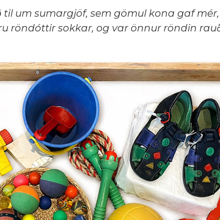
ið til um sumargjöf, sem gömul kona gaf mér
ru röndóttir sokkar, og var önnur röndin rau