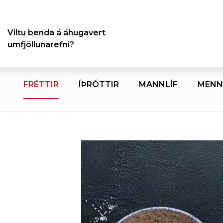
Viltu benda á áhugavert
umfjöllunarefni?
FRÉTTIR
ÍÞRÓTTIR
MANNLÍF
MENN