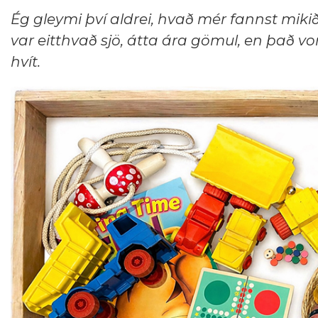
Ég gleymi því aldrei, hvað mér fannst mik
var eitthvað sjö, átta ára gömul, en það vo
hvít.