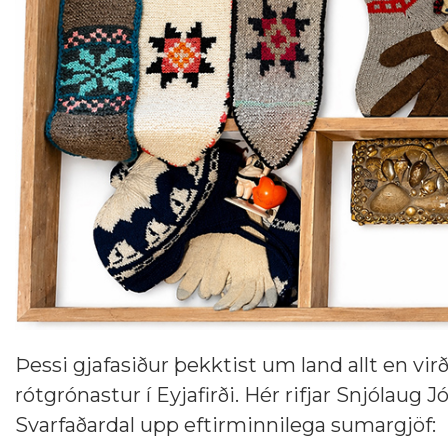
Þessi gjafasiður þekktist um land allt en vi
rótgrónastur í Eyjafirði. Hér rifjar Snjólaug
Svarfaðardal upp eftirminnilega sumargjöf: