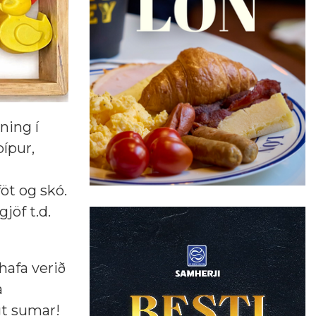
ning í
pípur,
öt og skó.
jöf t.d.
afa verið
a
gt sumar!