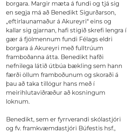
borgara. Margir mæta á fundi og tjá sig
en segja má að Benedikt Sigurðarson
,
„eftirlaunamaður á Akureyri“ eins og
kallar sig gjarnan, hafi stigið skrefi lengra í
gær á fjölmennum fundi Félags eldri
borgara á Akureyri með fulltrúum
framboðanna átta. Benedikt hafði
nefnilega látið útbúa bækling sem hann
færði öllum framboðunum og skoraði á
þau að taka tillögur hans með í
meirihlutaviðræður að kosningum
loknum.
Benedikt, sem er fyrrverandi skólastjóri
og
fv. framkvæmdastjóri Búfestis hsf.,