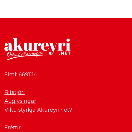
Sími: 6691114
Ritstjóri
Auglýsingar
Viltu styrkja Akureyri.net?
Fréttir