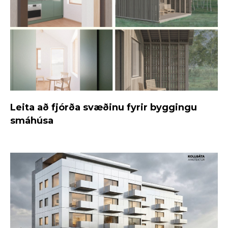
Leita að fjórða svæðinu fyrir byggingu
smáhúsa