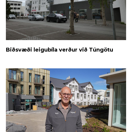
Biðsvæði leigubíla verður við Túngötu