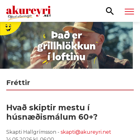
Leita
Fréttir
Hvað skiptir mestu í
húsnæðismálum 60+?
Skapti Hallgrímsson -
skapti@akureyri.net
14.05.2026 kl. 06:00