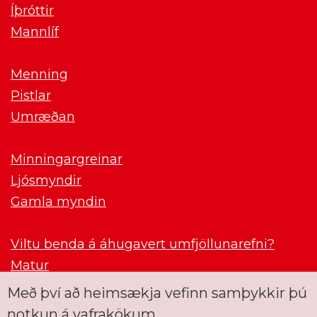
Íþróttir
Mannlíf
Menning
Pistlar
Umræðan
Minningargreinar
Ljósmyndir
Gamla myndin
Viltu benda á áhugavert umfjöllunarefni?
Matur
Með því að heimsækja vefinn samþykkir þú
notkun á vafrakökum.