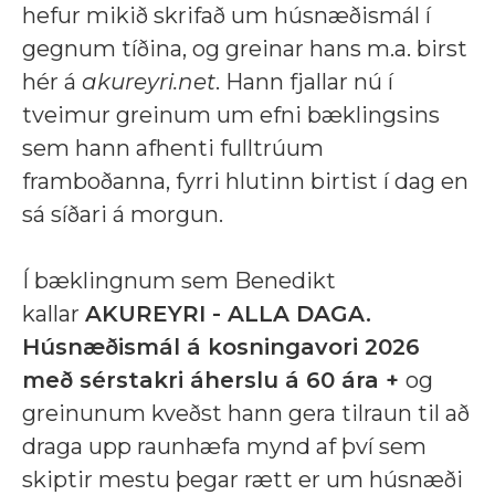
hefur
mikið skrifað um húsnæðismál í
gegnum tíðina, og greinar hans m.a. birst
hér á
akureyri.net
. Hann fjallar nú í
tveimur greinum um efni bæklingsins
sem hann afhenti fulltrúum
framboðanna, fyrri hlutinn birtist í dag en
sá síðari á morgun.
Í bæklingnum sem Benedikt
kallar
AKUREYRI - ALLA DAGA.
Húsnæðismál á kosningavori 2026
með sérstakri áherslu á 60 ára +
og
greinunum kveðst hann gera tilraun til að
draga upp raunhæfa mynd af því sem
skiptir mestu þegar rætt er um húsnæði