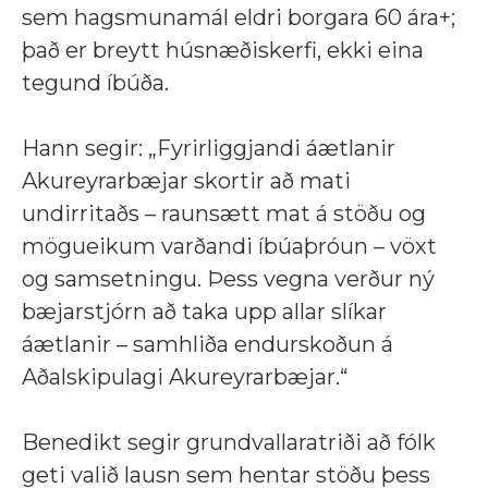
sem hagsmunamál eldri borgara 60 ára+;
það er breytt húsnæðiskerfi, ekki eina
tegund íbúða.
Hann segir:
„Fyrirliggjandi áætlanir
Akureyrarbæjar skortir að mati
undirritaðs – raunsætt mat á stöðu og
mögueikum varðandi íbúaþróun – vöxt
og samsetningu. Þess vegna verður ný
bæjarstjórn að taka upp allar slíkar
áætlanir – samhliða endurskoðun á
Aðalskipulagi Akureyrarbæjar.“
Benedikt segir grundvallaratriði að fólk
geti valið lausn sem hentar stöðu þess