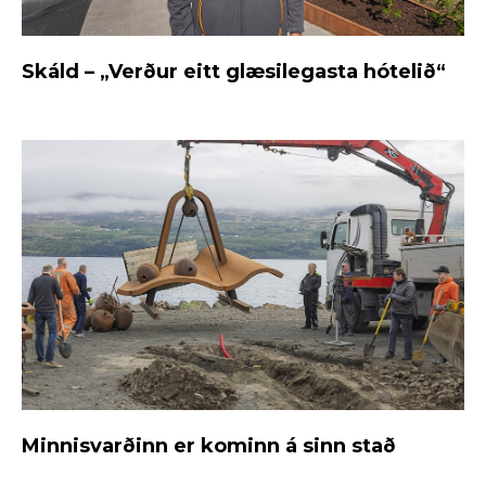
Skáld – „Verður eitt glæsilegasta hótelið“
Minnisvarðinn er kominn á sinn stað