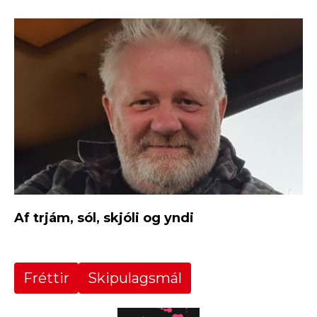
Af trjám, sól, skjóli og yndi
Fréttir
Skipulagsmál