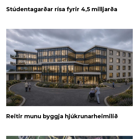
Stúdentagarðar rísa fyrir 4,5 milljarða
Reitir munu byggja hjúkrunarheimilið