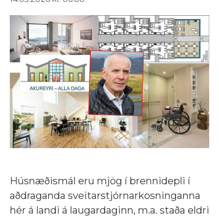
Húsnæðismál eru mjög í brennidepli í
aðdraganda sveitarstjórnarkosninganna
hér á landi á laugardaginn, m.a. staða eldri