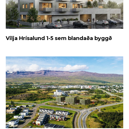
Vilja Hrísalund 1-5 sem blandaða byggð