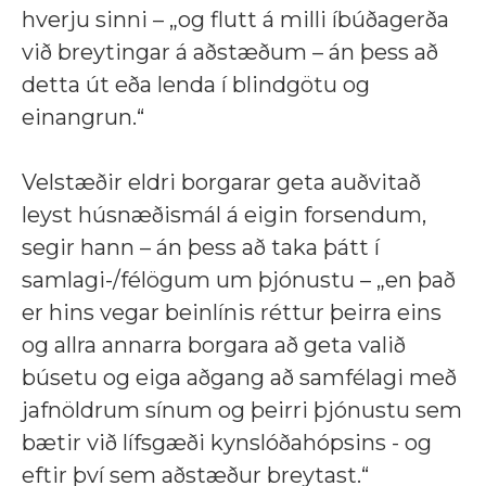
hverju sinni – „og flutt á milli íbúðagerða
við breytingar á aðstæðum – án þess að
detta út eða lenda í blindgötu og
einangrun.“
Velstæðir eldri borgarar geta auðvitað
leyst húsnæðismál á eigin forsendum,
segir hann – án þess að taka þátt í
samlagi-/félögum um þjónustu – „en það
er hins vegar beinlínis réttur þeirra eins
og allra annarra borgara að geta valið
búsetu og eiga aðgang að samfélagi með
jafnöldrum sínum og þeirri þjónustu sem
bætir við lífsgæði kynslóðahópsins - og
eftir því sem aðstæður breytast.“