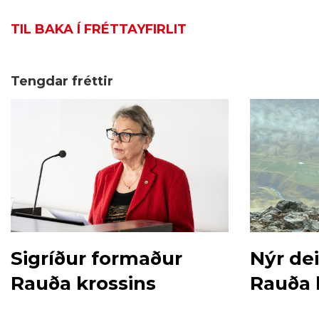
TIL BAKA Í FRÉTTAYFIRLIT
Tengdar fréttir
Sigríður formaður
Nýr dei
Rauða krossins
Rauða k
Eyjafirð