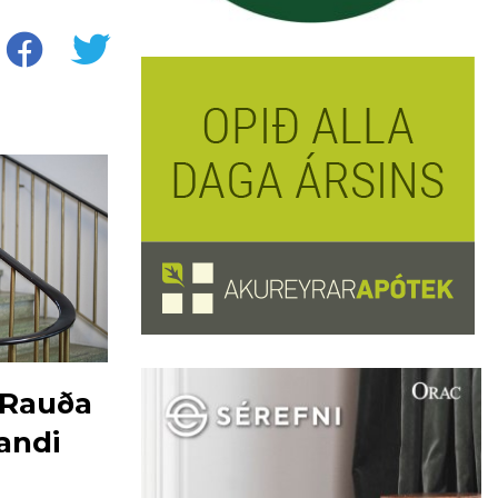
r Rauða
andi