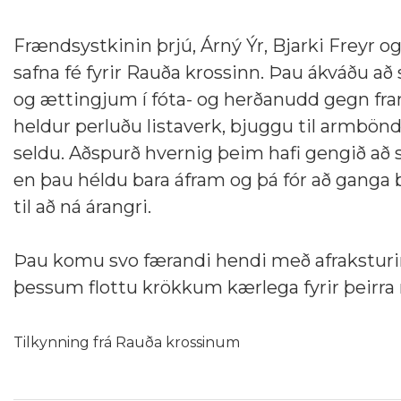
Frændsystkinin þrjú, Árný Ýr, Bjarki Freyr 
safna fé fyrir Rauða krossinn. Þau ákváðu að 
og ættingjum í fóta- og herðanudd gegn framl
heldur perluðu listaverk, bjuggu til armbön
seldu. Aðspurð hvernig þeim hafi gengið að se
en þau héldu bara áfram og þá fór að ganga 
til að ná árangri.
Þau komu svo færandi hendi með afraksturinn
þessum flottu krökkum kærlega fyrir þeirra 
Tilkynning frá Rauða krossinum