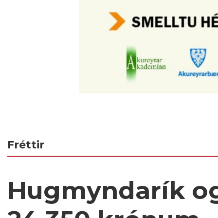
Fréttir
Hugmyndarík og