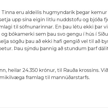
og Tinna eru aldeilis hugmyndarík þegar kemur 
setja upp sína eigin litlu nuddstofu og bjóða f
agi til söfnunarinnar. En þau létu ekki þar við
d og bókamerki sem þau svo gengu í hús í Síðu
lja sögðu þau að ekki hafi gengið vel til að b
betur. Þau sýndu þannig að stundum þarf dálit
, heilar 24.350 krónur, til Rauða krossins. V
mikilvæga framlag til mannúðarstarfs.