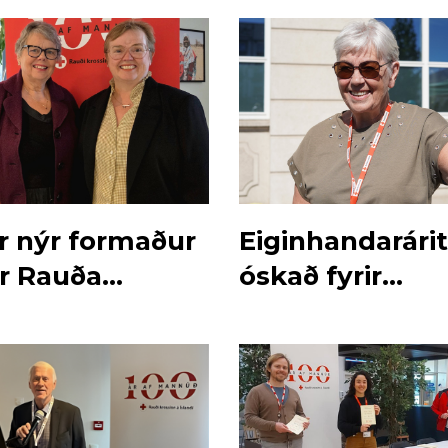
ur nýr formaður
Eiginhandarári
ar Rauða
óskað fyrir
ns
prjónaskapinn