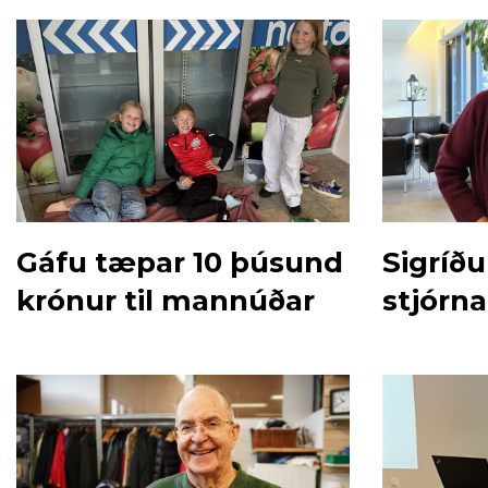
Gáfu tæpar 10 þúsund
Sigríð
krónur til mannúðar
stjórn
krossi