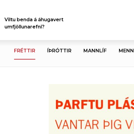
Viltu benda á áhugavert
umfjöllunarefni?
FRÉTTIR
ÍÞRÓTTIR
MANNLÍF
MENN