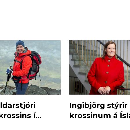
ldarstjóri
Ingibjörg stýri
rossins í
krossinum á Ísl
i