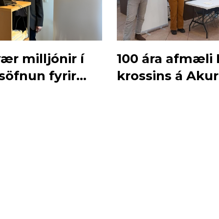
ær milljónir í
100 ára afmæli
söfnun fyrir
krossins á Akur