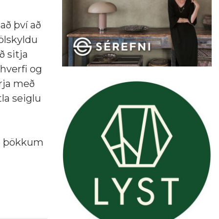
að því að
jölskyldu
 sitja
hverfi og
yrja með
la seiglu
ið þökkum