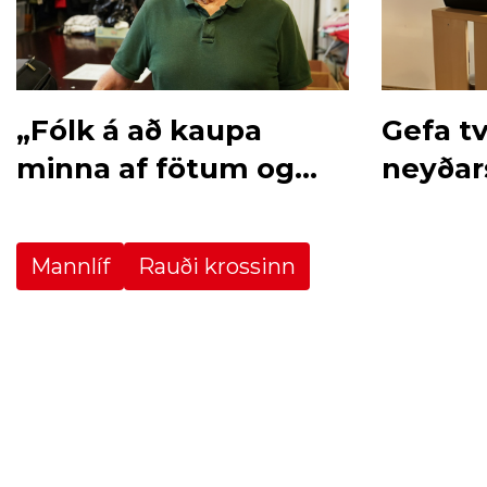
„Fólk á að kaupa
Gefa tv
minna af fötum og
neyðar
nýta betur“
Gaza
Mannlíf
Rauði krossinn