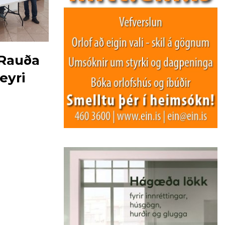
 Rauða
eyri