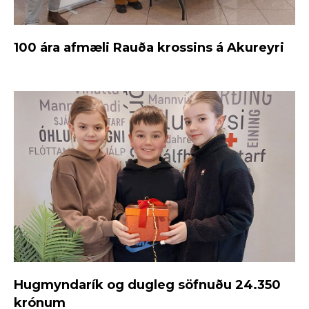
100 ára afmæli Rauða krossins á Akureyri
Hugmyndarík og dugleg söfnuðu 24.350
krónum