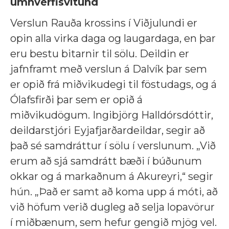
umhverfisvitund
Verslun Rauða krossins í Viðjulundi er
opin alla virka daga og laugardaga, en þar
eru bestu bitarnir til sölu. Deildin er
jafnframt með verslun á Dalvík þar sem
er opið frá miðvikudegi til föstudags, og á
Ólafsfirði þar sem er opið á
miðvikudögum. Ingibjörg Halldórsdóttir,
deildarstjóri Eyjafjarðardeildar, segir að
það sé samdráttur í sölu í verslunum. „Við
erum að sjá samdrátt bæði í búðunum
okkar og á markaðnum á Akureyri,“ segir
hún. „Það er samt að koma upp á móti, að
við höfum verið dugleg að selja lopavörur
í miðbænum, sem hefur gengið mjög vel.