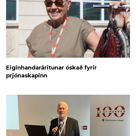
Eiginhandaráritunar óskað fyrir
prjónaskapinn