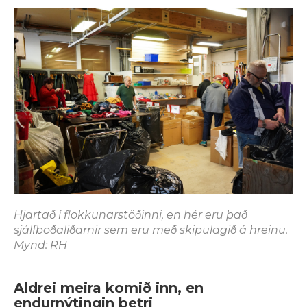
Hjartað í flokkunarstöðinni, en hér eru það
sjálfboðaliðarnir sem eru með skipulagið á hreinu.
Mynd: RH
Aldrei meira komið inn, en
endurnýtingin betri