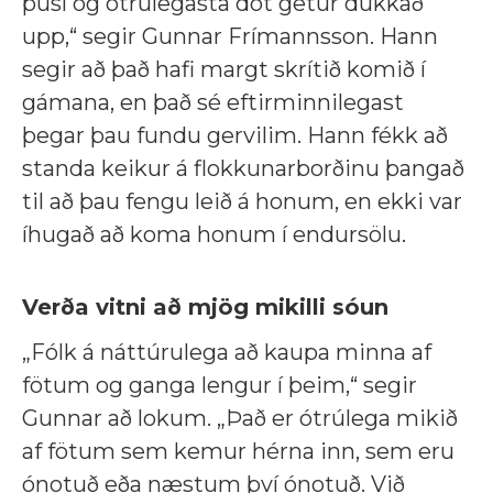
púsl og ótrúlegasta dót getur dúkkað
upp,“ segir Gunnar Frímannsson. Hann
segir að það hafi margt skrítið komið í
gámana, en það sé eftirminnilegast
þegar þau fundu gervilim. Hann fékk að
standa keikur á flokkunarborðinu þangað
til að þau fengu leið á honum, en ekki var
íhugað að koma honum í endursölu.
Verða vitni að mjög mikilli sóun
„Fólk á náttúrulega að kaupa minna af
fötum og ganga lengur í þeim,“ segir
Gunnar að lokum. „Það er ótrúlega mikið
af fötum sem kemur hérna inn, sem eru
ónotuð eða næstum því ónotuð. Við