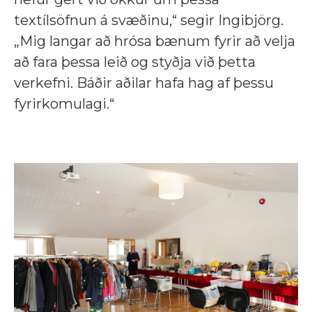
textílsöfnun á svæðinu,“ segir Ingibjörg.
„Mig langar að hrósa bænum fyrir að velja
að fara þessa leið og styðja við þetta
verkefni. Báðir aðilar hafa hag af þessu
fyrirkomulagi.“