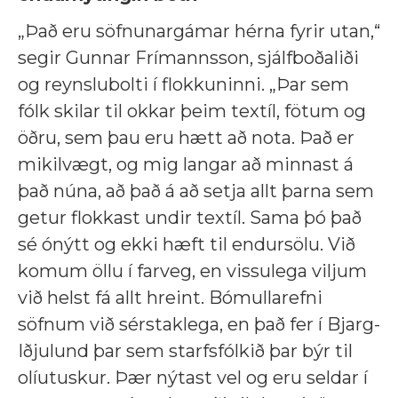
„Það eru söfnunargámar hérna fyrir utan,“
segir Gunnar Frímannsson, sjálfboðaliði
og reynslubolti í flokkuninni. „Þar sem
fólk skilar til okkar þeim textíl, fötum og
öðru, sem þau eru hætt að nota. Það er
mikilvægt, og mig langar að minnast á
það núna, að það á að setja allt þarna sem
getur flokkast undir textíl. Sama þó það
sé ónýtt og ekki hæft til endursölu. Við
komum öllu í farveg, en vissulega viljum
við helst fá allt hreint. Bómullarefni
söfnum við sérstaklega, en það fer í Bjarg-
Iðjulund þar sem starfsfólkið þar býr til
olíutuskur. Þær nýtast vel og eru seldar í