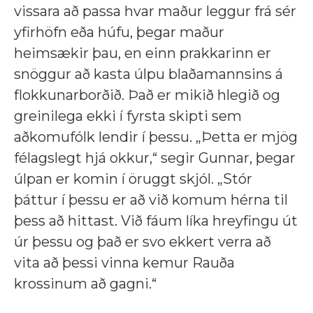
vissara að passa hvar maður leggur frá sér
yfirhöfn eða húfu, þegar maður
heimsækir þau, en einn prakkarinn er
snöggur að kasta úlpu blaðamannsins á
flokkunarborðið. Það er mikið hlegið og
greinilega ekki í fyrsta skipti sem
aðkomufólk lendir í þessu. „Þetta er mjög
félagslegt hjá okkur,“ segir Gunnar, þegar
úlpan er komin í öruggt skjól. „Stór
þáttur í þessu er að við komum hérna til
þess að hittast. Við fáum líka hreyfingu út
úr þessu og það er svo ekkert verra að
vita að þessi vinna kemur Rauða
krossinum að gagni.“