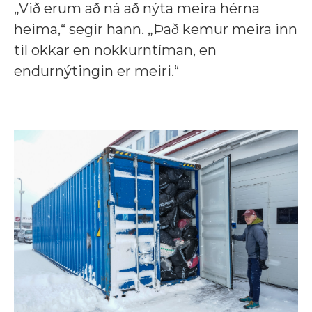
„Við erum að ná að nýta meira hérna
heima,“ segir hann. „Það kemur meira inn
til okkar en nokkurntíman, en
endurnýtingin er meiri.“