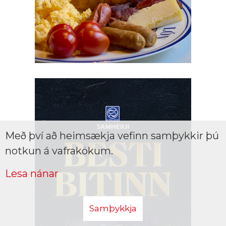
Með því að heimsækja vefinn samþykkir þú
notkun á vafrakökum.
Lesa nánar
Samþykkja