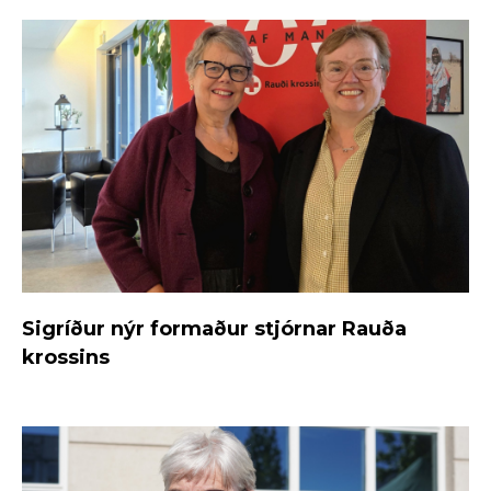
Sigríður nýr formaður stjórnar Rauða
krossins