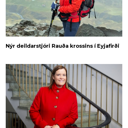
Nýr deildarstjóri Rauða krossins í Eyjafirði