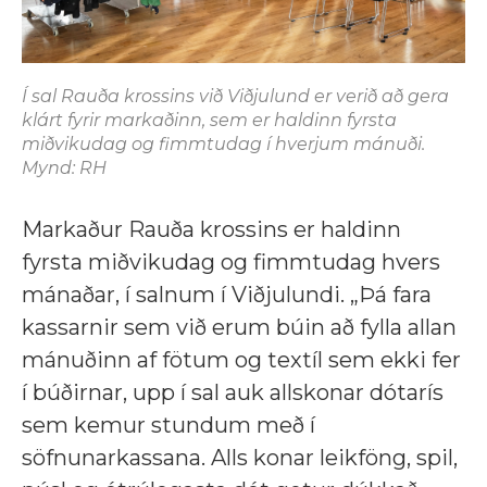
Í sal Rauða krossins við Viðjulund er verið að gera
klárt fyrir markaðinn, sem er haldinn fyrsta
miðvikudag og fimmtudag í hverjum mánuði.
Mynd: RH
Markaður Rauða krossins er haldinn
fyrsta miðvikudag og fimmtudag hvers
mánaðar, í salnum í Viðjulundi. „Þá fara
kassarnir sem við erum búin að fylla allan
mánuðinn af fötum og textíl sem ekki fer
í búðirnar, upp í sal auk allskonar dótarís
sem kemur stundum með í
söfnunarkassana. Alls konar leikföng, spil,