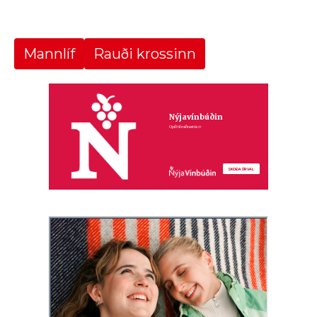
Mannlíf
Rauði krossinn