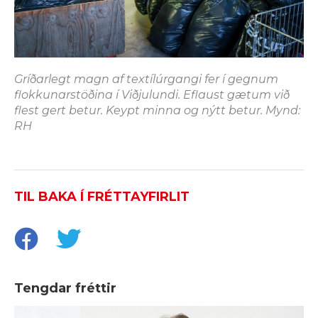
Gríðarlegt magn af textílúrgangi fer í gegnum
flokkunarstöðina í Viðjulundi. Eflaust gætum við
flest gert betur. Keypt minna og nýtt betur. Mynd:
RH
TIL BAKA Í FRÉTTAYFIRLIT
Tengdar fréttir