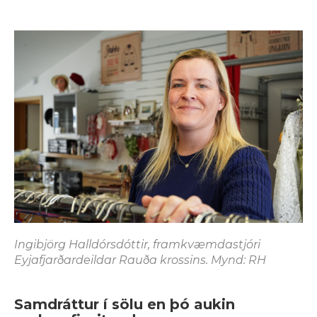
Ingibjörg Halldórsdóttir, framkvæmdastjóri
Eyjafjarðardeildar Rauða krossins. Mynd: RH
Samdráttur í sölu en þó aukin