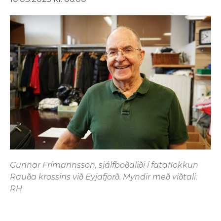
Gunnar Frímannsson, sjálfboðaliði í fataflokkun
Rauða krossins við Eyjafjörð. Myndir með viðtali:
RH