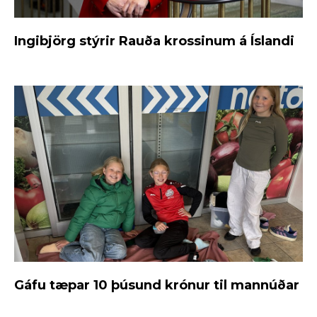
Ingibjörg stýrir Rauða krossinum á Íslandi
Gáfu tæpar 10 þúsund krónur til mannúðar