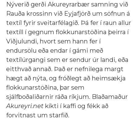
Nýverið gerði Akureyrarbær samning við
Rauða krossinn við Eyjafjörð um söfnun á
textíl fyrir sveitarfélagið. Þá fer í raun allur
textíll í gegnum flokkunarstöðina þeirra í
Viðjulundi, hvort sem hann fer í
endursölu eða endar í gámi með
textílúrgangi sem er sendur úr landi, eða
eitthvað annað. Það er nefnilega margt
hægt að nýta, og fróðlegt að heimsækja
flokkunarstöðina, þar sem
sjálfboðaliðarnir ráða ríkjum. Blaðamaður
Akureyri.net
kíkti í kaffi og fékk að
forvitnast um starfið.