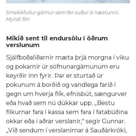
Smekkfullur gámur sem fer suður á næstunni.
Mynd: RH
Mikið sent til endursölu í öðrum
verslunum
Sjálfboðaliðarnir mæta þrjá morgna í viku
og pokarnir úr söfnunargámunum eru
keyrðir inn fyrir. Þar er sturtað úr
pokunum á borðið og vandlega farið í
gegn um hverja flík, efnisbút, sængurver
eða hvað sem nú dúkkar upp. „Bestu
flíkurnar fara í kassa sem fara í fatabúðina
okkar eða í aðrar verslanir,“ segir Gunnar.
„Við sendum í verslanirnar á Sauðárkróki,