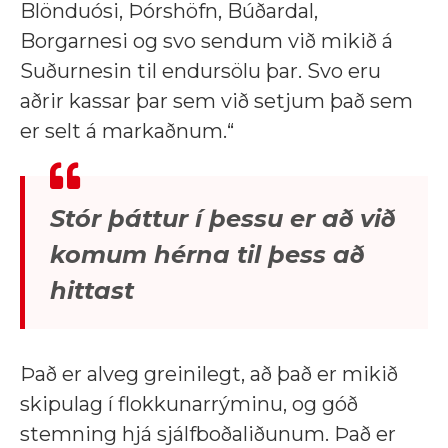
Blönduósi, Þórshöfn, Búðardal,
Borgarnesi og svo sendum við mikið á
Suðurnesin til endursölu þar. Svo eru
aðrir kassar þar sem við setjum það sem
er selt á markaðnum.“
Stór þáttur í þessu er að við
komum hérna til þess að
hittast
Það er alveg greinilegt, að það er mikið
skipulag í flokkunarrýminu, og góð
stemning hjá sjálfboðaliðunum. Það er