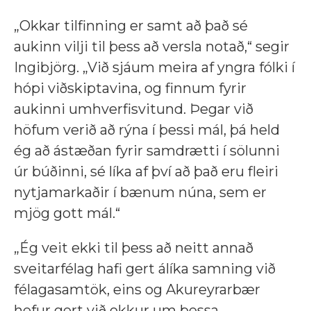
„Okkar tilfinning er samt að það sé
aukinn vilji til þess að versla notað,“ segir
Ingibjörg. „Við sjáum meira af yngra fólki í
hópi viðskiptavina, og finnum fyrir
aukinni umhverfisvitund. Þegar við
höfum verið að rýna í þessi mál, þá held
ég að ástæðan fyrir samdrætti í sölunni
úr búðinni, sé líka af því að það eru fleiri
nytjamarkaðir í bænum núna, sem er
mjög gott mál.“
„Ég veit ekki til þess að neitt annað
sveitarfélag hafi gert álíka samning við
félagasamtök, eins og Akureyrarbær
hefur gert við okkur um þessa