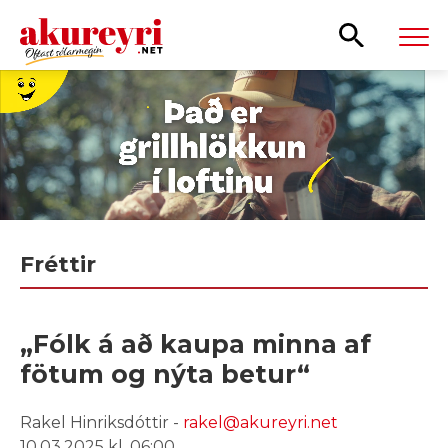
Leita
Fréttir
„Fólk á að kaupa minna af
fötum og nýta betur“
Rakel Hinriksdóttir -
rakel@akureyri.net
10.03.2025 kl. 06:00