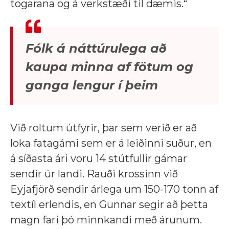
togarana og á verkstæði til dæmis.“
Fólk á náttúrulega að
kaupa minna af fötum og
ganga lengur í þeim
Við röltum útfyrir, þar sem verið er að
loka fatagámi sem er á leiðinni suður, en
á síðasta ári voru 14 stútfullir gámar
sendir úr landi. Rauði krossinn við
Eyjafjörð sendir árlega um 150-170 tonn af
textíl erlendis, en Gunnar segir að þetta
magn fari þó minnkandi með árunum.