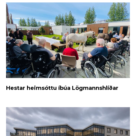
Hestar heimsóttu íbúa Lögmannshlíðar