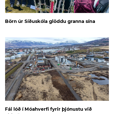
Börn úr Síðuskóla glöddu granna sína
Fái lóð í Móahverfi fyrir þjónustu við