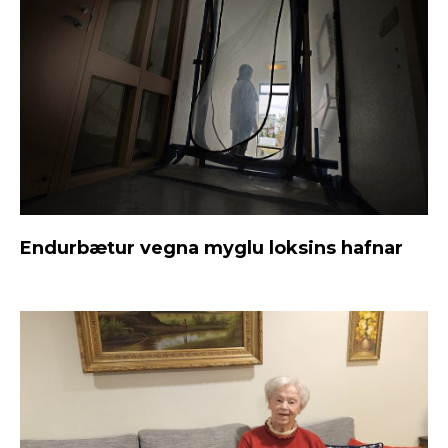
Endurbætur vegna myglu loksins hafnar