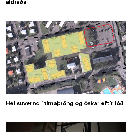
aldraða
Heilsuvernd í tímaþröng og óskar eftir lóð