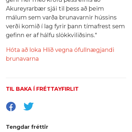
Akureyrarbær sjái til þess að þeim
málum sem varða brunavarnir hússins
verði komið í lag fyrir þann tímafrest sem
gefinn er af hálfu slökkviliðsins.“
Hóta að loka Hlíð vegna ófullnægjandi
brunavarna
TIL BAKA Í FRÉTTAYFIRLIT
Tengdar fréttir