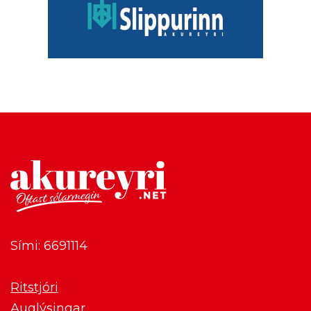
Sími: 6691114
Ritstjóri
Auglýsingar