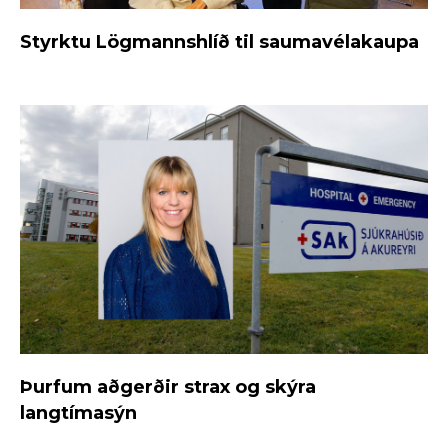
Styrktu Lögmannshlíð til saumavélakaupa
Þurfum aðgerðir strax og skýra
langtímasýn