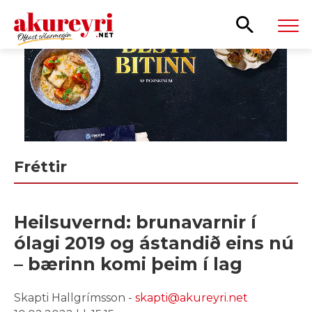
Leita
Fréttir
Heilsuvernd: brunavarnir í
ólagi 2019 og ástandið eins nú
– bærinn komi þeim í lag
Skapti Hallgrímsson -
skapti@akureyri.net