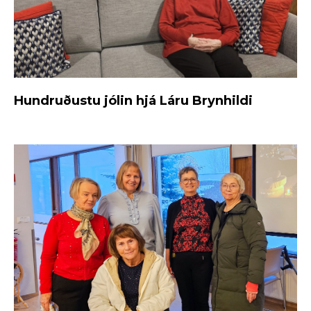
Hundruðustu jólin hjá Láru Brynhildi