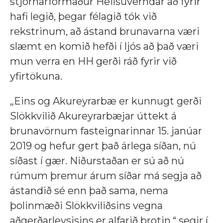
stjórnarformaður Heilsuverndar að fyrir
hafi legið, þegar félagið tók við
rekstrinum, að ástand brunavarna væri
slæmt en komið hefði í ljós að það væri
mun verra en HH gerði ráð fyrir við
yfirtökuna.
„Eins og Akureyrarbæ er kunnugt gerði
Slökkvilið Akureyrarbæjar úttekt á
brunavörnum fasteignarinnar 15. janúar
2019 og hefur gert það árlega síðan, nú
síðast í gær. Niðurstaðan er sú að nú
rúmum þremur árum síðar má segja að
ástandið sé enn það sama, nema
þolinmæði Slökkviliðsins vegna
aðgerðarleysisins er alfarið þrotin,“ segir í