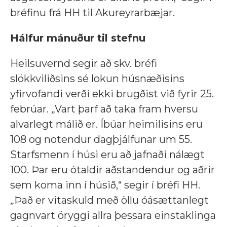
bréfinu frá HH til Akureyrarbæjar.
Hálfur mánuður til stefnu
Heilsuvernd segir að skv. bréfi
slökkviliðsins sé lokun húsnæðisins
yfirvofandi verði ekki brugðist við fyrir 25.
febrúar. „Vart þarf að taka fram hversu
alvarlegt málið er. Íbúar heimilisins eru
108 og notendur dagþjálfunar um 55.
Starfsmenn í húsi eru að jafnaði nálægt
100. Þar eru ótaldir aðstandendur og aðrir
sem koma inn í húsið,“ segir í bréfi HH.
„Það er vitaskuld með öllu óásættanlegt
gagnvart öryggi allra þessara einstaklinga