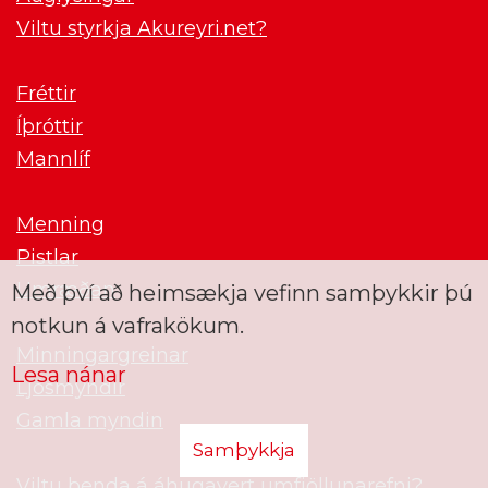
Viltu styrkja Akureyri.net?
Fréttir
Íþróttir
Mannlíf
Menning
Pistlar
Umræðan
Með því að heimsækja vefinn samþykkir þú
notkun á vafrakökum.
Minningargreinar
Lesa nánar
Ljósmyndir
Gamla myndin
Samþykkja
Viltu benda á áhugavert umfjöllunarefni?