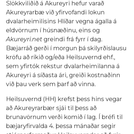
Slökkviliðið á Akureyri hefur varað
Akureyrarbæ við yfirvofandi lokun
dvalarheimilisins Hlíðar vegna ágalla á
eldvörnum í húsnæðinu, eins og
Akureyri.net
greindi frá fyrr í dag.
Bæjarráð gerði í morgun þá skilyrðislausu
kröfu að ríkið og/eða Heilsuvernd ehf.,
sem yfirtók rekstur dvalarheimilanna á
Akureyri á síðasta ári, greiði kostnaðinn
við þau verk sem þarf að vinna.
Heilsuvernd (HH) krefst þess hins vegar
að Akureyrarbær sjái til þess að
brunavörnum verði komið í lag. Í bréfi til
bæjaryfirvalda 4. þessa mánaðar segir