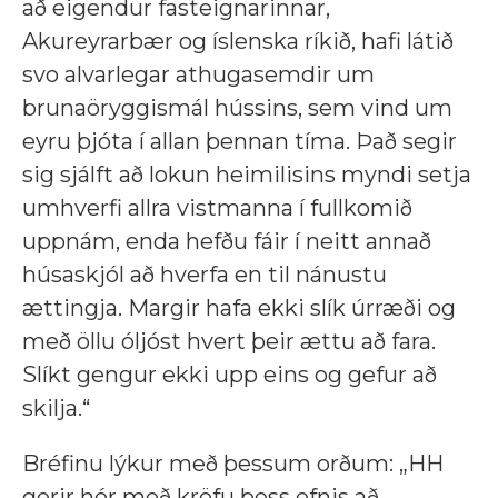
að eigendur fasteignarinnar,
Akureyrarbær og íslenska ríkið, hafi látið
svo alvarlegar athugasemdir um
brunaöryggismál hússins, sem vind um
eyru þjóta í allan þennan tíma. Það segir
sig sjálft að lokun heimilisins myndi setja
umhverfi allra vistmanna í fullkomið
uppnám, enda hefðu fáir í neitt annað
húsaskjól að hverfa en til nánustu
ættingja. Margir hafa ekki slík úrræði og
með öllu óljóst hvert þeir ættu að fara.
Slíkt gengur ekki upp eins og gefur að
skilja.“
Bréfinu lýkur með þessum orðum: „HH
gerir hér með kröfu þess efnis að