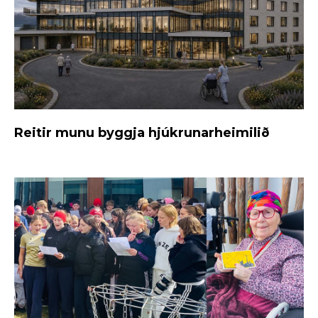
Reitir munu byggja hjúkrunarheimilið