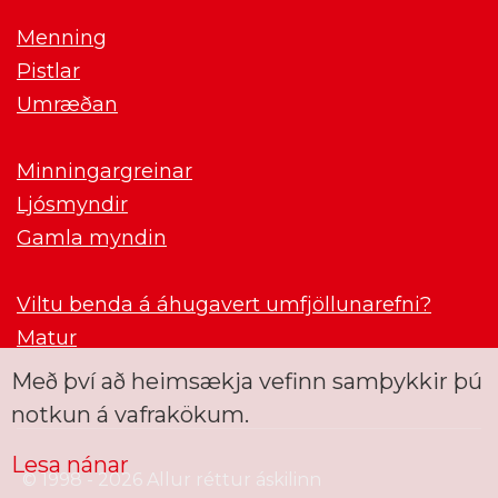
Menning
Pistlar
Umræðan
Minningargreinar
Ljósmyndir
Gamla myndin
Viltu benda á áhugavert umfjöllunarefni?
Matur
Með því að heimsækja vefinn samþykkir þú
notkun á vafrakökum.
Lesa nánar
© 1998 - 2026 Allur réttur áskilinn