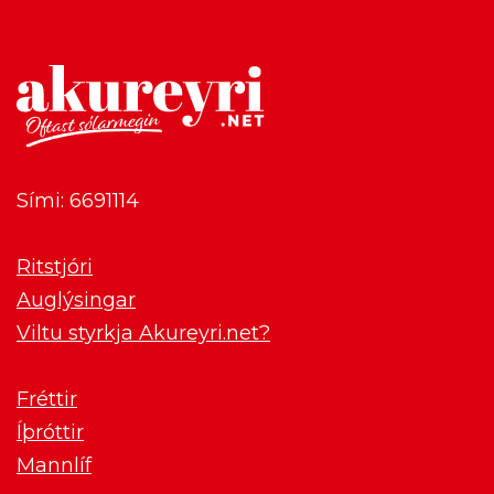
Sími: 6691114
Ritstjóri
Auglýsingar
Viltu styrkja Akureyri.net?
Fréttir
Íþróttir
Mannlíf