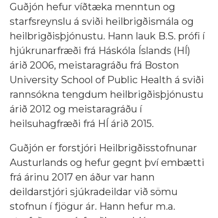
Guðjón hefur víðtæka menntun og
starfsreynslu á sviði heilbrigðismála og
heilbrigðisþjónustu. Hann lauk B.S. prófi í
hjúkrunarfræði frá Háskóla Íslands (HÍ)
árið 2006, meistaragráðu frá Boston
University School of Public Health á sviði
rannsókna tengdum heilbrigðisþjónustu
árið 2012 og meistaragráðu í
heilsuhagfræði frá HÍ árið 2015.
Guðjón er forstjóri Heilbrigðisstofnunar
Austurlands og hefur gegnt því embætti
frá árinu 2017 en áður var hann
deildarstjóri sjúkradeildar við sömu
stofnun í fjögur ár. Hann hefur m.a.