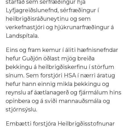
starfað sem sérfræðingur hjá
Lyfjagreiðslunefnd, sérfræðingur í
heilbrigðisráðuneytinu og sem
verkefnastjóri og hjúkrunarfræðingur á
Landspítala.
Eins og fram kemur í áliti hæfnisnefndar
hefur Guðjón öðlast mjög breiða
þekkingu á heilbrigðiskerfinu í störfum
sínum. Sem forstjóri HSA í nærri áratug
hefur hann einnig mikla þekkingu og
reynslu af áætlanagerð og fjármálum hins
opinbera og á sviði mannauðsmála og
stjórnsýslu.
Embætti forstjóra Heilbrigðisstofnunar