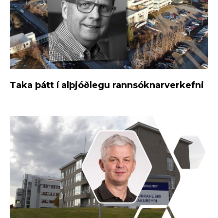
Taka þátt í alþjóðlegu rannsóknarverkefni