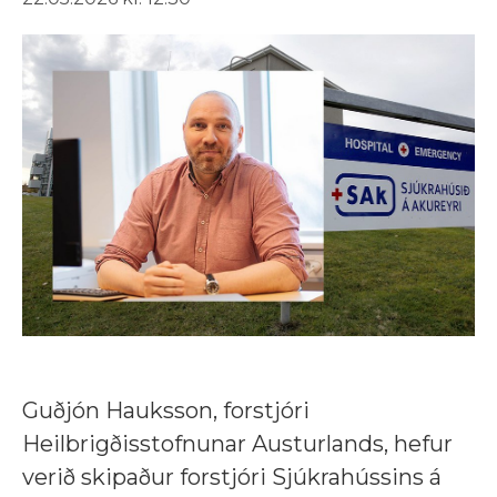
Guðjón Hauksson, forstjóri
Heilbrigðisstofnunar Austurlands, hefur
verið skipaður forstjóri Sjúkrahússins á