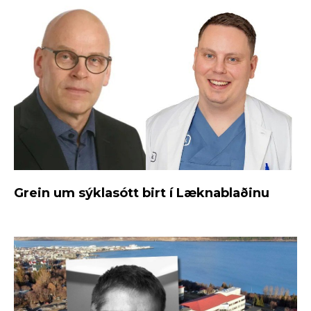
Grein um sýklasótt birt í Læknablaðinu