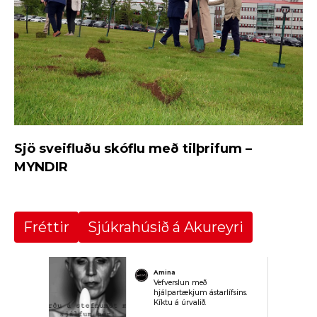
Sjö sveifluðu skóflu með tilþrifum –
MYNDIR
Fréttir
Sjúkrahúsið á Akureyri