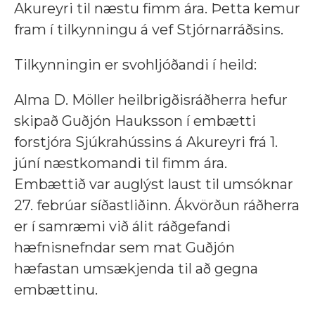
Akureyri til næstu fimm ára. Þetta kemur
fram í tilkynningu á vef Stjórnarráðsins.
Tilkynningin er svohljóðandi í heild:
Alma D. Möller heilbrigðisráðherra hefur
skipað Guðjón Hauksson í embætti
forstjóra Sjúkrahússins á Akureyri frá 1.
júní næstkomandi til fimm ára.
Embættið var auglýst laust til umsóknar
27. febrúar síðastliðinn. Ákvörðun ráðherra
er í samræmi við álit ráðgefandi
hæfnisnefndar sem mat Guðjón
hæfastan umsækjenda til að gegna
embættinu.