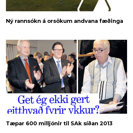
Ný rannsókn á orsökum andvana fæðinga
Tæpar 600 milljónir til SAk síðan 2013