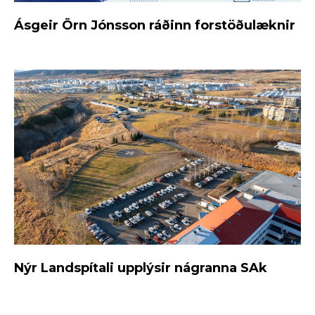
Ásgeir Örn Jónsson ráðinn forstöðulæknir
Nýr Landspítali upplýsir nágranna SAk