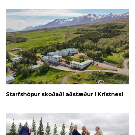
Starfshópur skoðaði aðstæður í Kristnesi