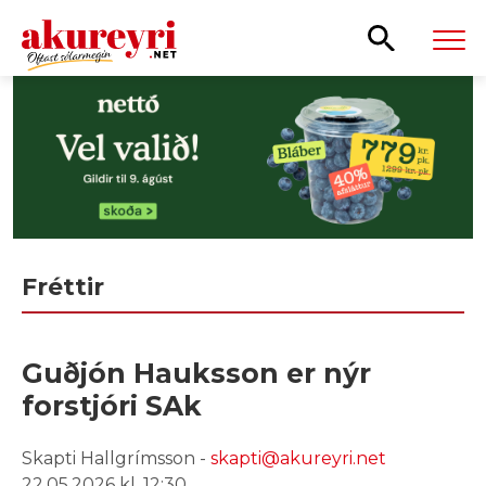
Leita
Fréttir
Guðjón Hauksson er nýr
forstjóri SAk
Skapti Hallgrímsson -
skapti@akureyri.net
22.05.2026 kl. 12:30