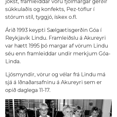
jókst, framleiddar voru fjölmargar gerðir
súkkulaðis og konfekts, Pez-töflur í
stórum stíl, tyggjó, ískex o.fl.
Árið 1993 keypti Sælgætisgerðin Góa í
Reykjavík Lindu. Framleiðslu á Akureyri
var hætt 1995 þó margar af vörum Lindu
séu enn framleiddar undir merkjum Góa-
Linda.
Ljósmyndir, vörur og vélar frá Lindu má
sjá á Iðnaðarsafninu á Akureyri sem er
opið daglega 11-17.