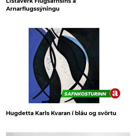
Listaverk Flugsafnsins á
Arnarflugssýningu
Hugdetta Karls Kvaran í bláu og svörtu