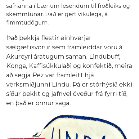
safnanna í bænum lesendum til fróðleiks og
skemmtunar. Það er gert vikulega, á
fimmtudögum.
Það þekkja flestir einhverjar
sælgætisvörur sem framleiddar voru á
Akureyri áratugum saman. Lindubuff,
Konga, Kaffisúkkulaði og konfektið, meira
að segja Pez var framleitt hjá
verksmiðjunni Lindu. Þá er stórhýsið ekki
síður þekkt og jafnvel óveður frá fyrri tíð,
en það er önnur saga.