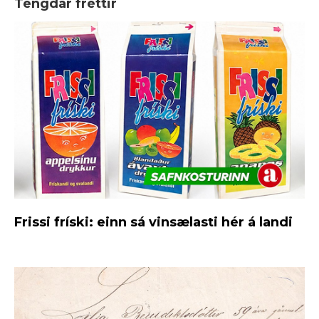
Tengdar fréttir
Frissi fríski: einn sá vinsælasti hér á landi