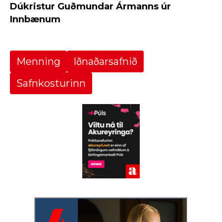
Dúkristur Guðmundar Ármanns úr
Innbænum
Menning
Iðnaðarsafnið
Safnkosturinn