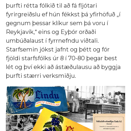
þurfti rétta fólkið til að fá fljótari
fyrirgreiðslu ef hún fékkst þá yfirhöfuð „í
gegnum þessar klíkur sem þá voru í
Reykjavík,“ eins og Eyþór orðaði
umbúðalaust í fyrrnefndu viðtali.
Starfsemin jókst jafnt og þétt og fór
fjöldi starfsfólks úr 8 í 70-80 þegar best
lét og því ekki að ástæðulausu að byggja
þurfti stærri verksmiðju.