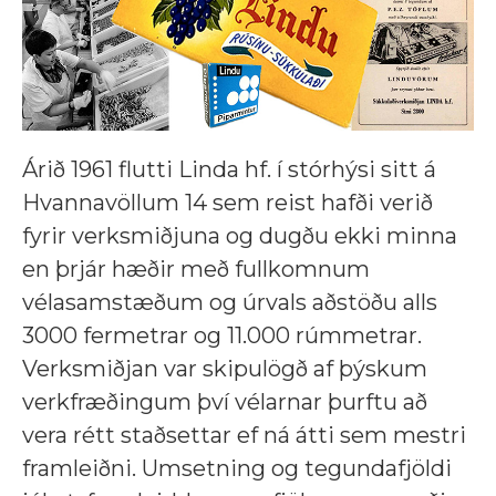
Árið 1961 flutti Linda hf. í stórhýsi sitt á
Hvannavöllum 14 sem reist hafði verið
fyrir verksmiðjuna og dugðu ekki minna
en þrjár hæðir með fullkomnum
vélasamstæðum og úrvals aðstöðu alls
3000 fermetrar og 11.000 rúmmetrar.
Verksmiðjan var skipulögð af þýskum
verkfræðingum því vélarnar þurftu að
vera rétt staðsettar ef ná átti sem mestri
framleiðni. Umsetning og tegundafjöldi