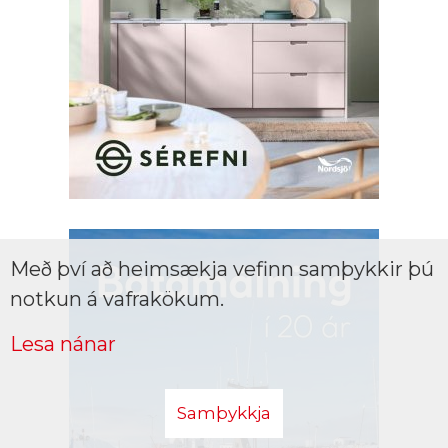
Með því að heimsækja vefinn samþykkir þú
notkun á vafrakökum.
Lesa nánar
Samþykkja