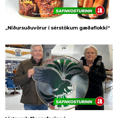
„Niðursuðuvörur í sérstökum gæðaflokki“