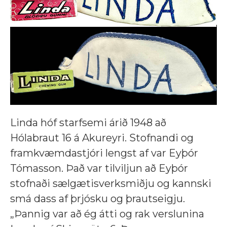
Linda hóf starfsemi árið 1948 að
Hólabraut 16 á Akureyri. Stofnandi og
framkvæmdastjóri lengst af var Eyþór
Tómasson. Það var tilviljun að Eyþór
stofnaði sælgætisverksmiðju og kannski
smá dass af þrjósku og þrautseigju.
„Þannig var að ég átti og rak verslunina