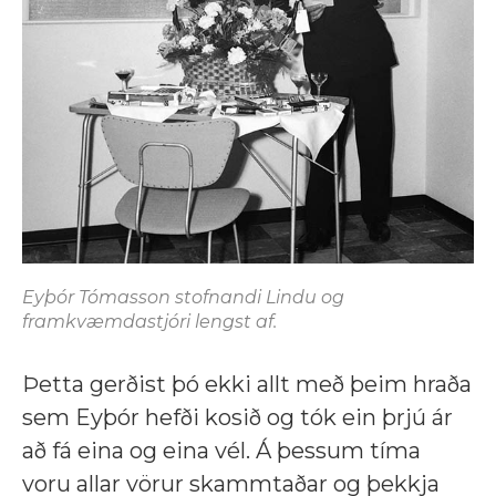
Eyþór Tómasson stofnandi Lindu og
framkvæmdastjóri lengst af.
Þetta gerðist þó ekki allt með þeim hraða
sem Eyþór hefði kosið og tók ein þrjú ár
að fá eina og eina vél. Á þessum tíma
voru allar vörur skammtaðar og þekkja