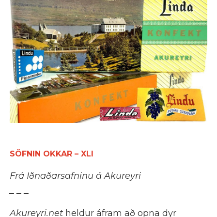
SÖFNIN OKKAR – XLI
Frá Iðnaðarsafninu á Akureyri
_ _ _
Akureyri.net
heldur áfram að opna dyr