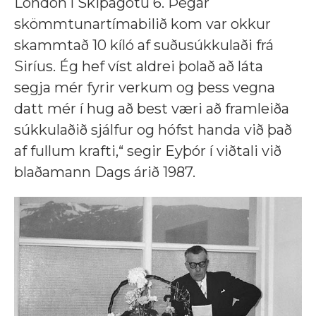
London í Skipagötu 6. Þegar
skömmtunartímabilið kom var okkur
skammtað 10 kíló af suðusúkkulaði frá
Siríus. Ég hef víst aldrei þolað að láta
segja mér fyrir verkum og þess vegna
datt mér í hug að best væri að framleiða
súkkulaðið sjálfur og hófst handa við það
af fullum krafti,“ segir Eyþór í viðtali við
blaðamann Dags árið 1987.