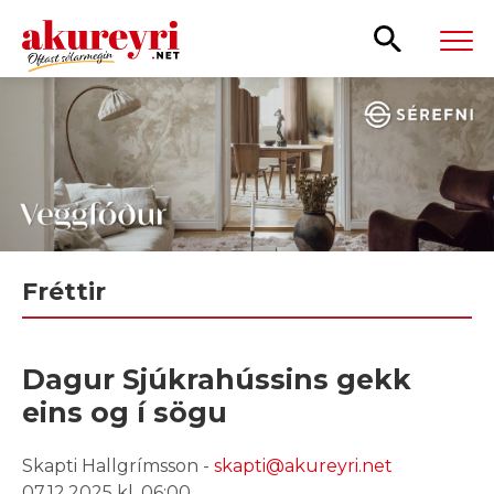
Leita
Fréttir
Dagur Sjúkrahússins gekk
eins og í sögu
Skapti Hallgrímsson -
skapti@akureyri.net
07.12.2025 kl. 06:00