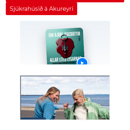
Sjúkrahúsið á Akureyri