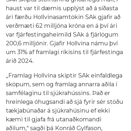
haust var til dæmis upplýst að á síðasta
ári færðu Hollvinasamtökin SAk gjafir að
verðmæti 62 milljóna króna en á því ári
var fjárfestingaheimild SAk á fjárlögum
200,6 milljónir. Gjafir Hollvina námu því
um 31% af framlagi ríkisins til fjárfestinga
árið 2024.
„Framlag Hollvina skiptir SAk einfaldlega
sköpum, sem og framlag annarra aðila í
samfélaginu til sjúkrahússins. Það er
hreinlega óhugsandi að sjá fyrir sér stöðu
tækjabúnaðar á sjúkrahúsinu ef ekki
kæmi til gjafa frá utanaðkomandi
aðilum,“ sagði þá Konráð Gylfason,