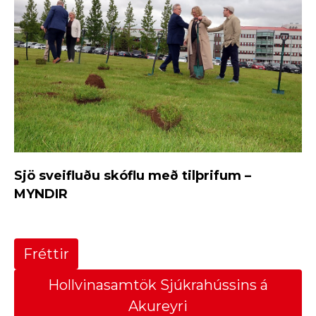
Sjö sveifluðu skóflu með tilþrifum –
MYNDIR
Fréttir
Hollvinasamtök Sjúkrahússins á
Akureyri