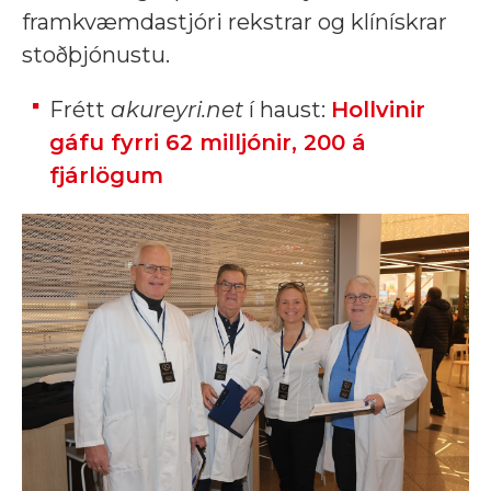
framkvæmdastjóri rekstrar og klínískrar
stoðþjónustu.
Frétt
akureyri.net
í haust:
Hollvinir
gáfu fyrri 62 milljónir, 200 á
fjárlögum