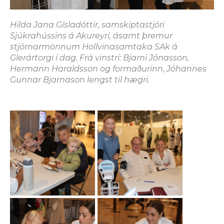
Hilda Jana Gísladóttir, samskiptastjóri
Sjúkrahússins á Akureyri, ásamt þremur
stjórnarmönnum Hollvinasamtaka SAk á
Glerártorgi í dag. Frá vinstri: Bjarni Jónasson,
Hermann Haraldsson og formaðurinn, Jóhannes
Gunnar Bjarnason lengst til hægri.