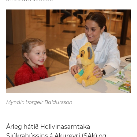
Myndir: Þorgeir Baldursson
Árleg hátíð Hollvinasamtaka
Sjúkrahússins á Akureyri (SAk) og