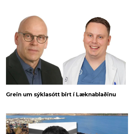
Grein um sýklasótt birt í Læknablaðinu