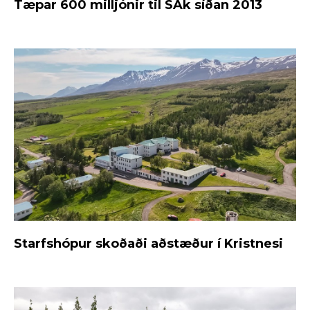
Tæpar 600 milljónir til SAk síðan 2013
Starfshópur skoðaði aðstæður í Kristnesi