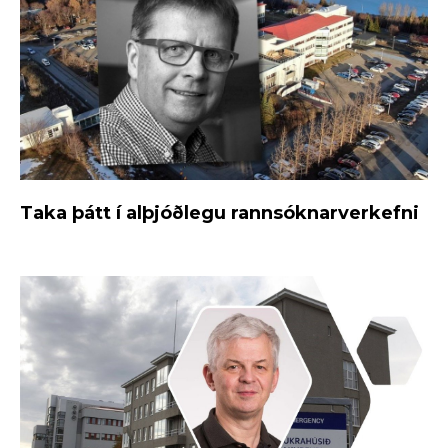
Taka þátt í alþjóðlegu rannsóknarverkefni