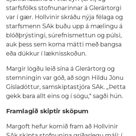
starfsfólks stofnunarinnar á Glerártorgi
var í gær. Hollvinir skráðu nýja félaga og
starfsmenn SAk buðu upp á mælingu á
blóðþrýstingi, súrefnismettun og púlsi,
auk þess sem koma mátti með bangsa
eða dúkkur í læknisskoðun.
Margir lögðu leið sína á Glerártorg og
stemningin var góð, að sögn Hildu Jönu
Gísladóttur, samskiptastjóra SAk. „Þetta
gekk bara allt eins og í sögu,“ sagði hún.
Framlagið skiptir sköpum
Margoft hefur komið fram að Hollvinir
SAk skipta stofnunina gríðarlegu máli; í