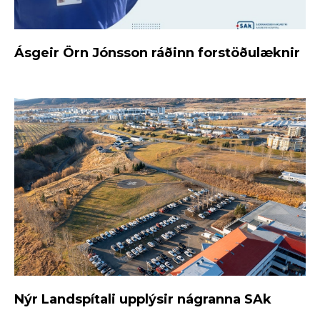
Ásgeir Örn Jónsson ráðinn forstöðulæknir
Nýr Landspítali upplýsir nágranna SAk