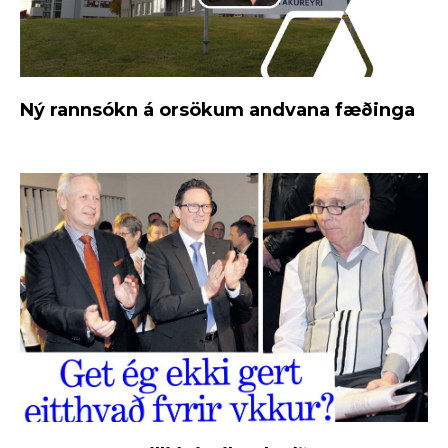
Ný rannsókn á orsökum andvana fæðinga