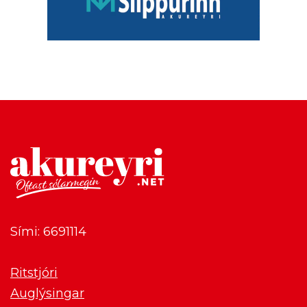
Sími: 6691114
Ritstjóri
Auglýsingar