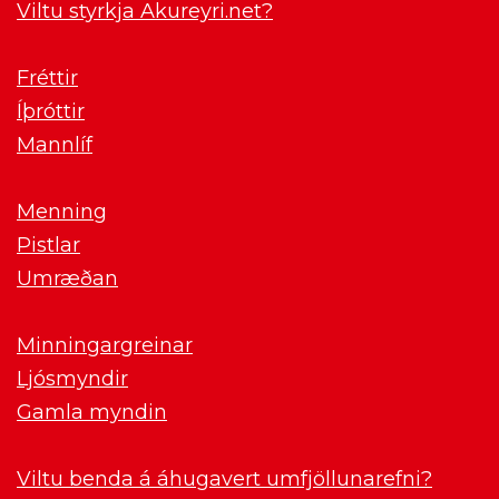
Viltu styrkja Akureyri.net?
Fréttir
Íþróttir
Mannlíf
Menning
Pistlar
Umræðan
Minningargreinar
Ljósmyndir
Gamla myndin
Viltu benda á áhugavert umfjöllunarefni?