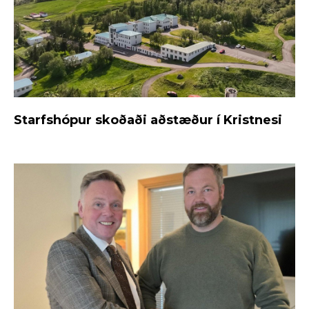
Starfshópur skoðaði aðstæður í Kristnesi