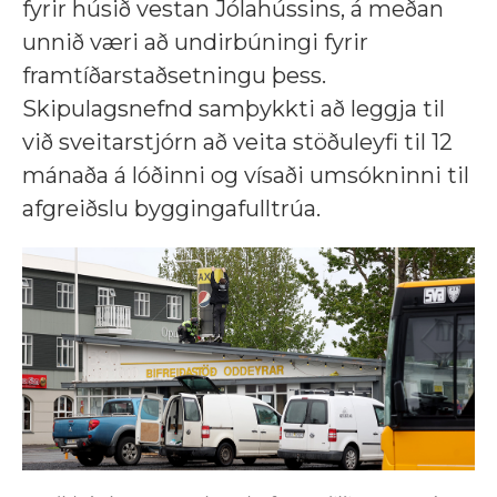
fyrir húsið vestan Jólahússins, á meðan
unnið væri að undirbúningi fyrir
framtíðarstaðsetningu þess.
Skipulagsnefnd samþykkti að leggja til
við sveitarstjórn að veita stöðuleyfi til 12
mánaða á lóðinni og vísaði umsókninni til
afgreiðslu byggingafulltrúa.