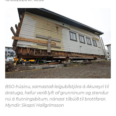
BSO-húsinu, samastað leigubílstjóra á Akureyri til
áratuga, hefur verið lyft af grunninum og stendur
nú á flutningsbitum, nánast tilbúið til brottfarar.
Myndir: Skapti Hallgrímsson