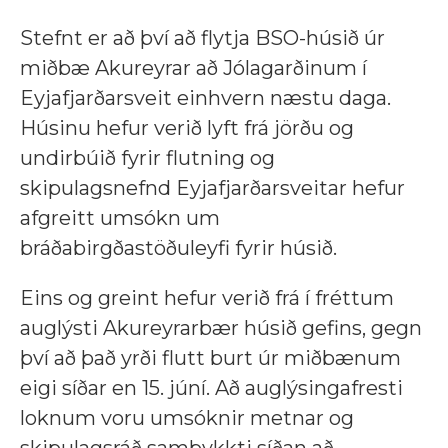
Stefnt er að því að flytja BSO-húsið úr
miðbæ Akureyrar að Jólagarðinum í
Eyjafjarðarsveit einhvern næstu daga.
Húsinu hefur verið lyft frá jörðu og
undirbúið fyrir flutning og
skipulagsnefnd Eyjafjarðarsveitar hefur
afgreitt umsókn um
bráðabirgðastöðuleyfi fyrir húsið.
Eins og greint hefur verið frá í fréttum
auglýsti Akureyrarbær húsið gefins, gegn
því að það yrði flutt burt úr miðbænum
eigi síðar en 15. júní. Að auglýsingafresti
loknum voru umsóknir metnar og