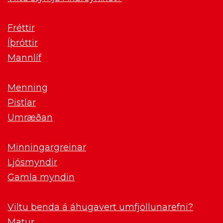
Fréttir
Íþróttir
Mannlíf
Menning
Pistlar
Umræðan
Minningargreinar
Ljósmyndir
Gamla myndin
Viltu benda á áhugavert umfjöllunarefni?
Matur