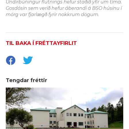
Undirbúningur flutnings hefur staðið yfir um tíma.
Gosdósin sem verið hefur áberandi á BSO húsinu í
mörg var fjarlægð fyrir nokkrum dögum.
TIL BAKA Í FRÉTTAYFIRLIT
Tengdar fréttir