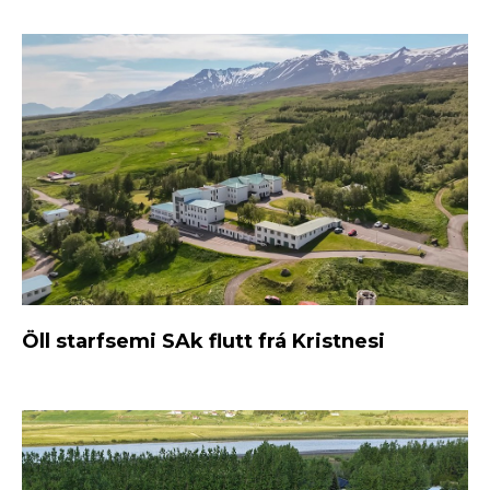
Öll starfsemi SAk flutt frá Kristnesi