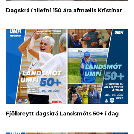
Dagskrá í tilefni 150 ára afmælis Kristínar
Fjölbreytt dagskrá Landsmóts 50+ í dag