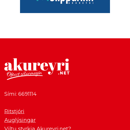
Sími: 6691114
Ritstjóri
Auglýsingar
Viltu styrkja Akureyri.net?