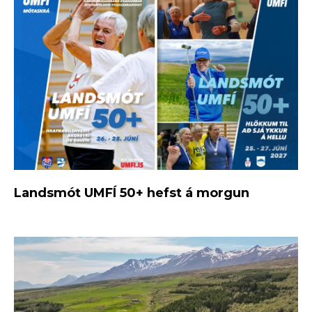
Landsmót UMFÍ 50+ hefst á morgun