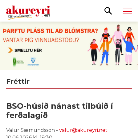
Leita
Fréttir
BSO-húsið nánast tilbúið í
ferðalagið
Valur Sæmundsson -
valur@akureyri.net
10.06.2026 kl. 18:30