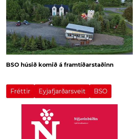
BSO húsið komið á framtíðarstaðinn
Fréttir
Eyjafjarðarsveit
BSO