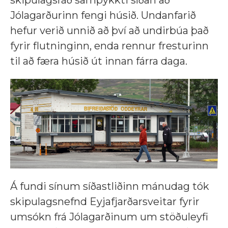
skipulagsráð samþykkti síðan að
Jólagarðurinn fengi húsið. Undanfarið
hefur verið unnið að því að undirbúa það
fyrir flutninginn, enda rennur fresturinn
til að færa húsið út innan fárra daga.
Á fundi sínum síðastliðinn mánudag tók
skipulagsnefnd Eyjafjarðarsveitar fyrir
umsókn frá Jólagarðinum um stöðuleyfi