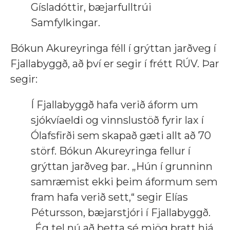
Gísladóttir, bæjarfulltrúi
Samfylkingar.
Bókun Akureyringa féll í grýttan jarðveg í
Fjallabyggð, að því er segir í frétt RÚV. Þar
segir:
Í Fjallabyggð hafa verið áform um
sjókvíaeldi og vinnslustöð fyrir lax í
Ólafsfirði sem skapað gæti allt að 70
störf. Bókun Akureyringa fellur í
grýttan jarðveg þar. „Hún í grunninn
samræmist ekki þeim áformum sem
fram hafa verið sett,“ segir Elías
Pétursson, bæjarstjóri í Fjallabyggð.
„Ég tel nú að þetta sé mjög bratt hjá