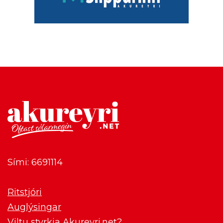
Sími: 6691114
Ritstjóri
Auglýsingar
Viltu styrkja Akureyri.net?