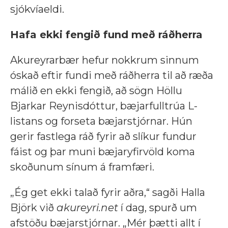
sjókvíaeldi.
Hafa ekki fengið fund með ráðherra
Akureyrarbær hefur nokkrum sinnum
óskað eftir fundi með ráðherra til að ræða
málið en ekki fengið, að sögn Höllu
Bjarkar Reynisdóttur, bæjarfulltrúa L-
listans og forseta bæjarstjórnar. Hún
gerir fastlega ráð fyrir að slíkur fundur
fáist og þar muni bæjaryfirvöld koma
skoðunum sínum á framfæri.
„Ég get ekki talað fyrir aðra,“ sagði Halla
Björk við
akureyri.net
í dag, spurð um
afstöðu bæjarstjórnar. „Mér þætti allt í