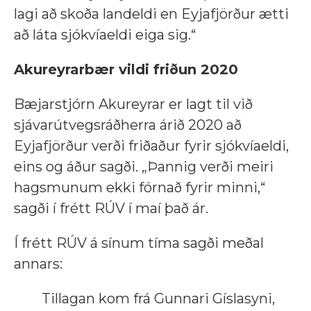
lagi að skoða landeldi en Eyjafjörður ætti
að láta sjókvíaeldi eiga sig.“
Akureyrarbær vildi friðun 2020
Bæjarstjórn Akureyrar er lagt til við
sjávarútvegsráðherra árið 2020 að
Eyjafjörður verði friðaður fyrir sjókvíaeldi,
eins og áður sagði. „Þannig verði meiri
hagsmunum ekki fórnað fyrir minni,“
sagði í frétt RÚV í maí það ár.
Í frétt RÚV á sínum tíma sagði meðal
annars:
Tillagan kom frá Gunnari Gíslasyni,