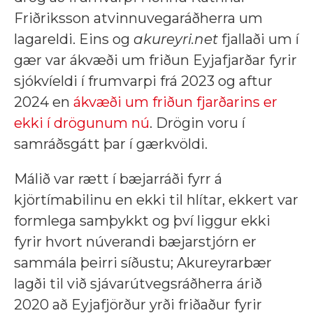
Friðriksson atvinnuvegaráðherra um
lagareldi. Eins og
akureyri.net
fjallaði um í
gær var ákvæði um friðun Eyjafjarðar fyrir
sjókvíeldi í frumvarpi frá 2023 og aftur
2024 en
ákvæði um friðun fjarðarins er
ekki í drögunum nú
. Drögin voru í
samráðsgátt þar í gærkvöldi.
Málið var rætt í bæjarráði fyrr á
kjörtímabilinu en ekki til hlítar, ekkert var
formlega samþykkt og því liggur ekki
fyrir hvort núverandi bæjarstjórn er
sammála þeirri síðustu; Akureyrarbær
lagði til við sjávarútvegsráðherra árið
2020 að Eyjafjörður yrði friðaður fyrir