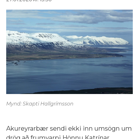
Mynd: Skapti Hallgrímsson
Akureyrarbær sendi ekki inn umsögn um
drög að frumvarpi Hönnu Katrínar