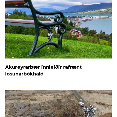
Akureyrarbær innleiðir rafrænt
losunarbókhald