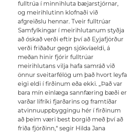
fulltrúa í minnihluta bæjarstjórnar,
og meirihlutinn klofnaði við
afgreiðslu hennar. Tveir fulltrúar
Samfylkingar í meirihlutanum styðja
að óskað verði eftir því að Eyjafjörður
verði friðaður gegn sjókvíaeldi, á
meðan hinir fjórir fulltrúar
meirihlutans vilja hafa samráð við
önnur sveitarfélög um það hvort leyfa
eigi eldi í firðinum eða ekki. „Það var
bara mín einlæga sannfæring bæði er
varðar lífríki fjarðarins og framtíðar
atvinnuuppbyggingu hér í firðinum
að þeim væri best borgið með því að
friða fjörðinn,“ segir Hilda Jana