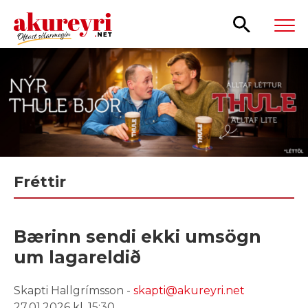
Leita
Fréttir
Bærinn sendi ekki umsögn
um lagareldið
Skapti Hallgrímsson -
skapti@akureyri.net
27.01.2026 kl. 15:30