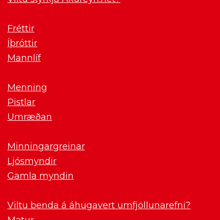
Fréttir
Íþróttir
Mannlíf
Menning
Pistlar
Umræðan
Minningargreinar
Ljósmyndir
Gamla myndin
Viltu benda á áhugavert umfjöllunarefni?
Matur