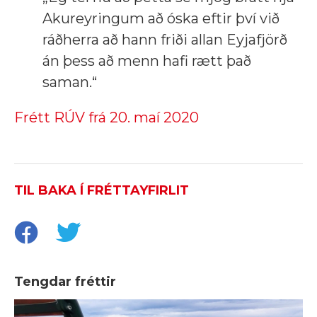
Akureyringum að óska eftir því við
ráðherra að hann friði allan Eyjafjörð
án þess að menn hafi rætt það
saman.“
Frétt RÚV frá 20. maí 2020
TIL BAKA Í FRÉTTAYFIRLIT
Tengdar fréttir