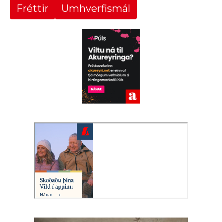
Fréttir
Umhverfismál