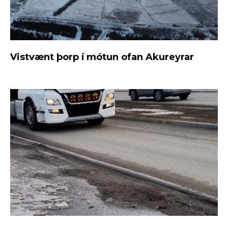
Vistvænt þorp í mótun ofan Akureyrar