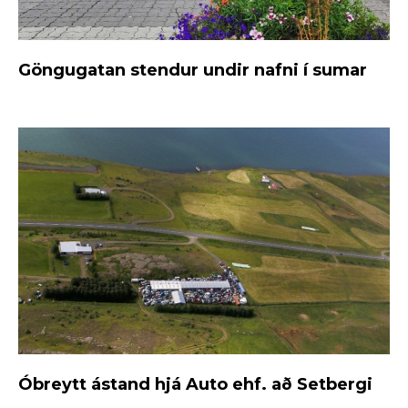
Göngugatan stendur undir nafni í sumar
Óbreytt ástand hjá Auto ehf. að Setbergi