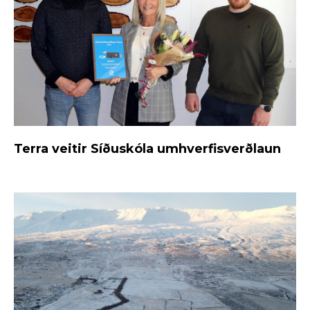
Terra veitir Síðuskóla umhverfisverðlaun