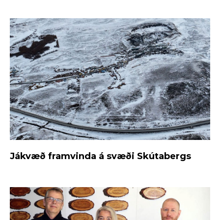
Jákvæð framvinda á svæði Skútabergs