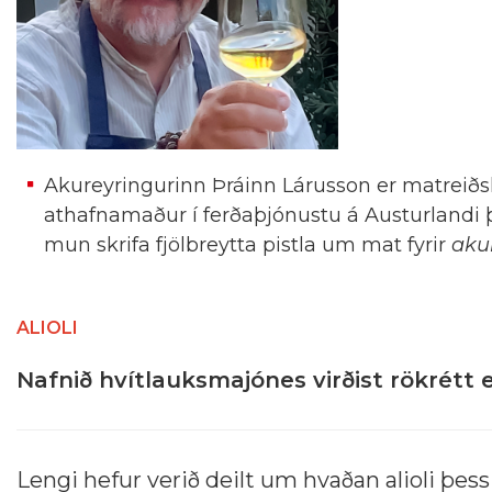
Akureyringurinn Þráinn Lárusson er matreiðsl
athafnamaður í ferðaþjónustu á Austurlandi 
mun skrifa fjölbreytta pistla um mat fyrir
akur
ALIOLI
Nafnið hvítlauksmajónes virðist rökrétt 
Lengi hefur verið deilt um hvaðan alioli þessi