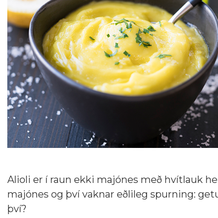
Alioli er í raun ekki majónes með hvítlauk h
majónes og því vaknar eðlileg spurning: getur
því?