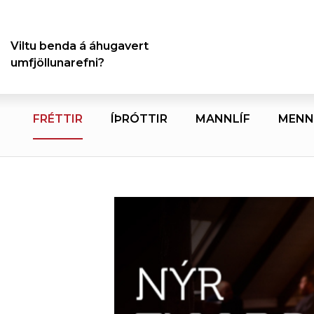
Viltu benda á áhugavert
umfjöllunarefni?
FRÉTTIR
ÍÞRÓTTIR
MANNLÍF
MENN