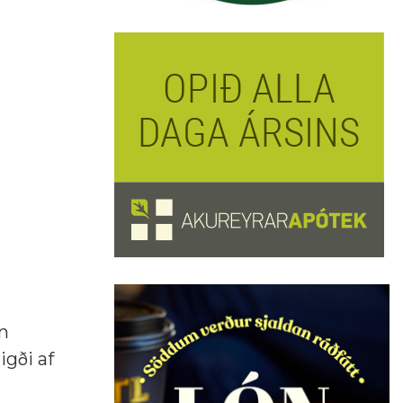
en
igði af