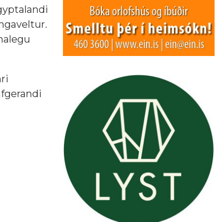
Egyptalandi
ngaveltur.
unalegu
ri
afgerandi