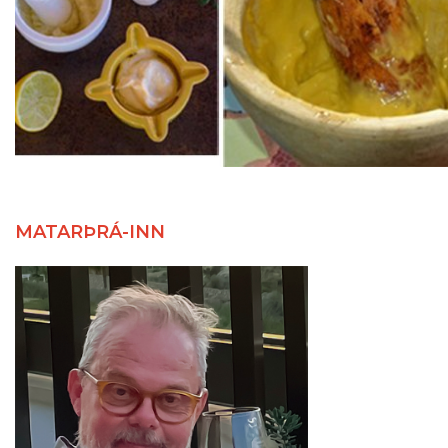
MATARÞRÁ-INN