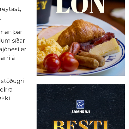
reytast,
.
saman þar
dum síðar
jónesi er
arri á
 stöðugri
eirra
ekki