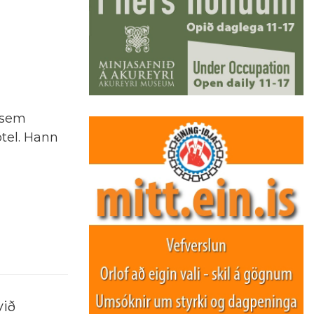
i sem
tel. Hann
við