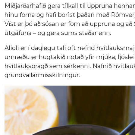
Miðjarðarhafið gera tilkall til uppruna hennar
hinu forna og hafi borist þaðan með Rómverju
Víst er þó að sósan er forn að uppruna og að 
útgáfuna – og gera sums staðar enn.
Alioli er í daglegu tali oft nefnd hvítlauks
umræðu er hugtakið notað yfir mjúka, ljóslei
hvítlauksbragð sem sérkenni. Nafnið hvítlau
grundvallarmisskilningur.