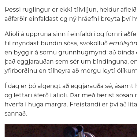
Þessi ruglingur er ekki tilviljun, heldur afl
aðferðir einfaldast og ný hráefni breyta því 
Alioli á uppruna sinn í einfaldri og fornri að
til myndast bundin sósa, svokölluð
emúlsjó
en byggir á sömu grunnhugmynd: að binda ol
það eggjarauðan sem sér um bindinguna, en í a
yfirborðinu en tilheyra að mörgu leyti ólík
Í dag er þó algengt að eggjarauða sé, ásamt 
og léttari áferð í alioli. Þar með færist sósa
hverfa í huga margra. Freistandi er því að lít
sannað.