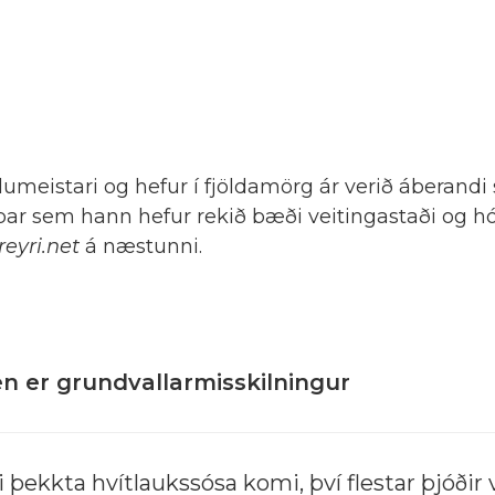
umeistari og hefur í fjöldamörg ár verið áberand
þar sem hann hefur rekið bæði veitingastaði og hó
eyri.net
á næstunni.
en er grundvallarmisskilningur
 þekkta hvítlaukssósa komi, því flestar þjóðir 