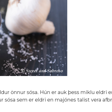
eldur önnur sósa. Hún er auk þess miklu eldri 
 sósa sem er eldri en majónes talist vera afbr