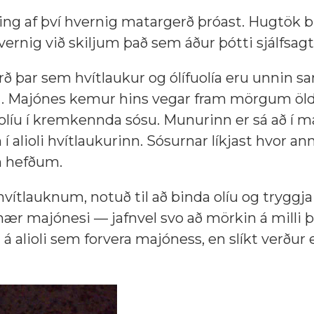
eiðing af því hvernig matargerð þróast. Hugtök b
hvernig við skiljum það sem áður þótti sjálfsagt
ferð þar sem hvítlaukur og ólífuolía eru unnin 
n
. Majónes kemur hins vegar fram mörgum öl
íu í kremkennda sósu. Munurinn er sá að í ma
lioli hvítlaukurinn. Sósurnar líkjast hvor ann
um hefðum.
hvítlauknum, notuð til að binda olíu og tryggja
n nær majónesi — jafnvel svo að mörkin á milli þ
a á alioli sem forvera majóness, en slíkt verður 