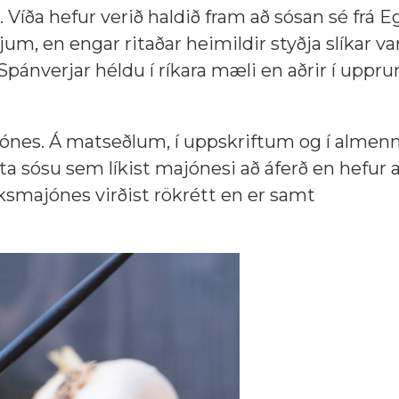
. Víða hefur verið haldið fram að sósan sé frá 
m, en engar ritaðar heimildir styðja slíkar va
Spánverjar héldu í ríkara mæli en aðrir í uppr
majónes. Á matseðlum, í uppskriftum og í almenn
ta sósu sem líkist majónesi að áferð en hefur 
ksmajónes virðist rökrétt en er samt