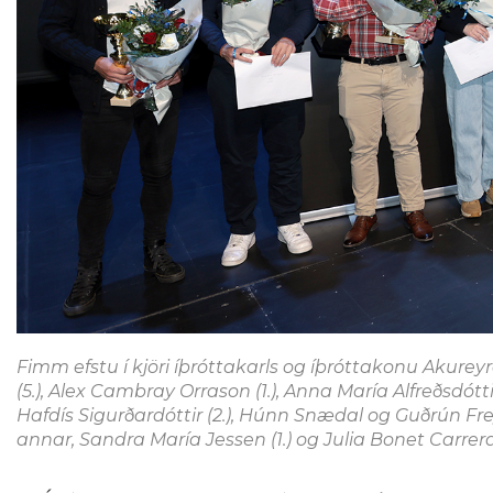
Fimm efstu í kjöri íþróttakarls og íþróttakonu Akureyra
(5.), Alex Cambray Orrason (1.), Anna María Alfreðsdótt
Hafdís Sigurðardóttir (2.), Húnn Snædal og Guðrún F
annar, Sandra María Jessen (1.) og Julia Bonet Carrer