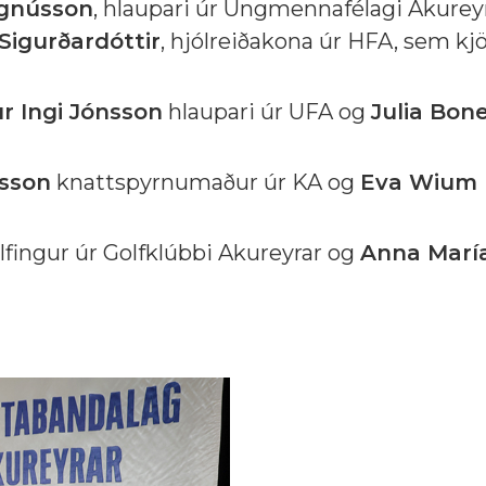
agnússon
, hlaupari úr Ungmennafélagi Akurey
Sigurðardóttir
, hjólreiðakona úr HFA, sem kjö
r Ingi Jónsson
hlaupari úr UFA og
Julia Bon
sson
knattspyrnumaður úr KA og
Eva Wium
lfingur úr Golfklúbbi Akureyrar og
Anna Marí