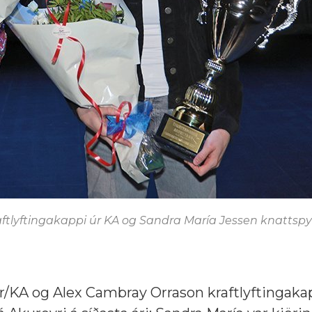
aftlyftingakappi úr KA og Sandra María Jessen knattsp
/KA og Alex Cambray Orrason kraftlyftingaka