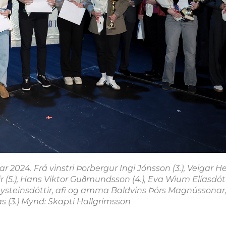
r 2024. Frá vinstri Þorbergur Ingi Jónsson (3.), Veigar H
ir (5.), Hans Viktor Guðmundsson (4.), Eva Wium Elíasdótti
reysteinsdóttir, afi og amma Baldvins Þórs Magnússonar
as (3.) Mynd: Skapti Hallgrímsson