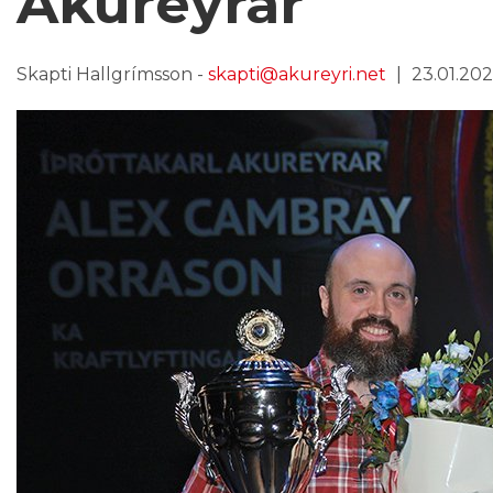
Akureyrar
Skapti Hallgrímsson -
skapti@akureyri.net
23.01.2025