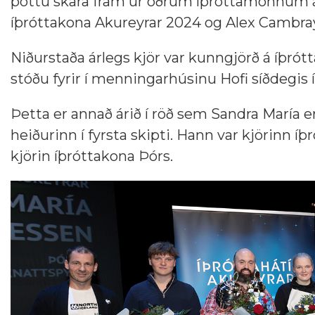
þóttu skara fram úr öðrum íþróttamönnum á A
íþróttakona Akureyrar 2024 og Alex Cambray
Niðurstaða árlegs kjör var kunngjörð á íþró
stóðu fyrir í menningarhúsinu Hofi síðdegis í
Þetta er annað árið í röð sem Sandra María 
heiðurinn í fyrsta skipti. Hann var kjörinn 
kjörin íþróttakona Þórs.