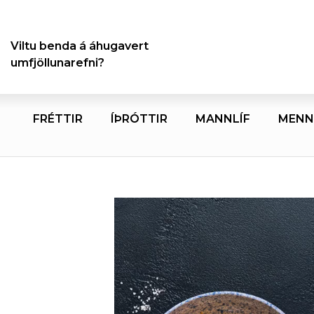
Viltu benda á áhugavert
umfjöllunarefni?
FRÉTTIR
ÍÞRÓTTIR
MANNLÍF
MENN