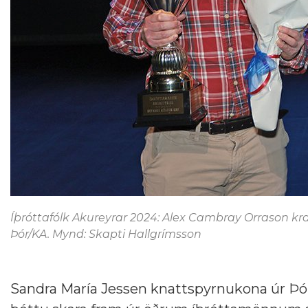
Íþróttafólk Akureyrar 2024: Alex Cambray Orrason kr
Þór/KA. Mynd: Skapti Hallgrímsson
Sandra María Jessen knattspyrnukona úr Þór