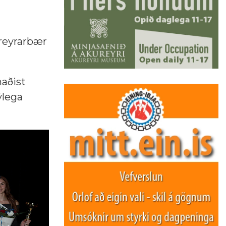
ureyrarbær
naðist
ýlega