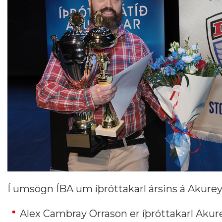
Í umsögn ÍBA um íþróttakarl ársins á Akurey
Alex Cambray Orrason er íþróttakarl Akureyr