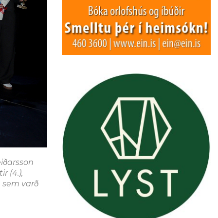
eiðarsson
r (4.),
, sem varð