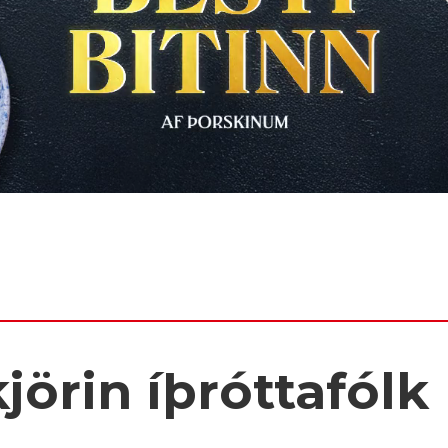
jörin íþróttafólk