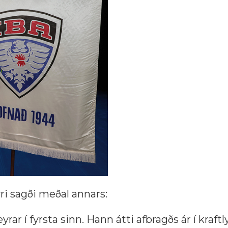
ri sagði meðal annars:
ar í fyrsta sinn. Hann átti afbragðs ár í kraft