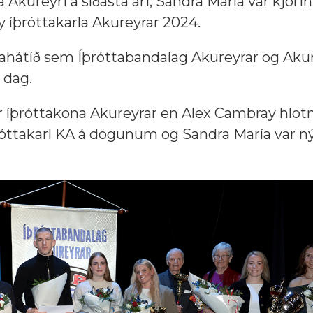
kureyri á síðasta ári; Sandra María var kjörin
 íþróttakarla Akureyrar 2024.
ttahátíð sem Íþróttabandalag Akureyrar og Ak
 dag.
er íþróttakona Akureyrar en Alex Cambray hlot
íþróttakarl KA á dögunum og Sandra María var n