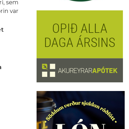
ri, sem
rin var
et
a