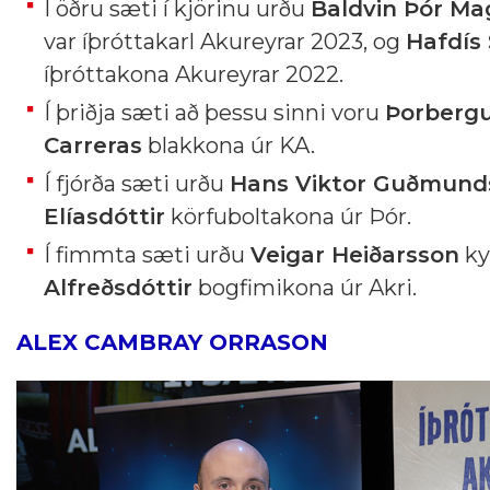
Í öðru sæti í kjörinu urðu
Baldvin Þór M
var íþróttakarl Akureyrar 2023, og
Hafdís 
íþróttakona Akureyrar 2022.
Í þriðja sæti að þessu sinni voru
Þorbergu
Carreras
blakkona úr KA.
Í fjórða sæti urðu
Hans Viktor Guðmund
Elíasdóttir
körfuboltakona úr Þór.
Í fimmta sæti urðu
Veigar Heiðarsson
ky
Alfreðsdóttir
bogfimikona úr Akri.
ALEX CAMBRAY ORRASON