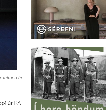
yrnukona úr
ppi úr KA