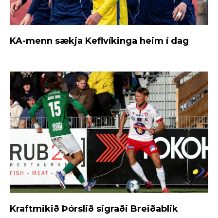
KA-menn sækja Keflvíkinga heim í dag
Kraftmikið Þórslið sigraði Breiðablik