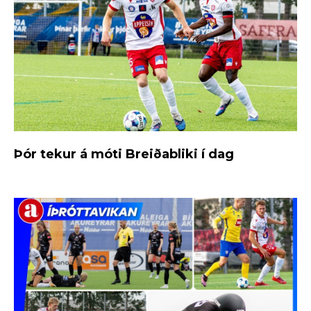
Þór tekur á móti Breiðabliki í dag