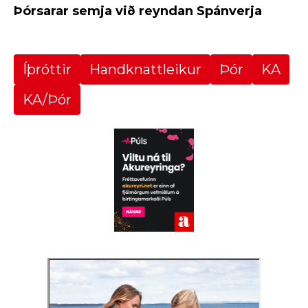
Þórsarar semja við reyndan Spánverja
Íþróttir
Handknattleikur
Þór
KA
KA/Þór