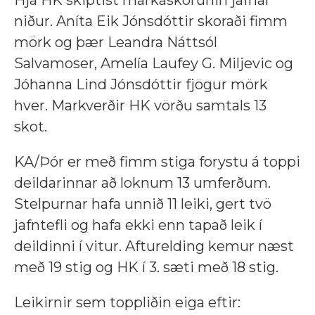
Hjá HK skiptist markaskorunin jafnar
niður. Aníta Eik Jónsdóttir skoraði fimm
mörk og þær Leandra Náttsól
Salvamoser, Amelía Laufey G. Miljevic og
Jóhanna Lind Jónsdóttir fjögur mörk
hver. Markverðir HK vörðu samtals 13
skot.
KA/Þór er með fimm stiga forystu á toppi
deildarinnar að loknum 13 umferðum.
Stelpurnar hafa unnið 11 leiki, gert tvö
jafntefli og hafa ekki enn tapað leik í
deildinni í vitur. Afturelding kemur næst
með 19 stig og HK í 3. sæti með 18 stig.
Leikirnir sem toppliðin eiga eftir: