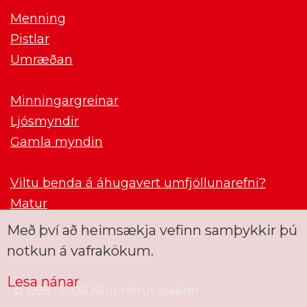
Menning
Pistlar
Umræðan
Minningargreinar
Ljósmyndir
Gamla myndin
Viltu benda á áhugavert umfjöllunarefni?
Matur
Með því að heimsækja vefinn samþykkir þú
notkun á vafrakökum.
Lesa nánar
© 1998 - 2026 Allur réttur áskilinn