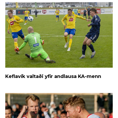
Keflavík valtaði yfir andlausa KA-menn