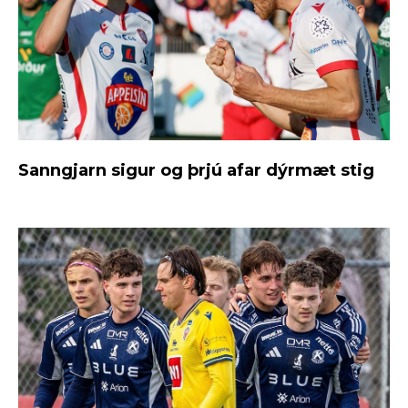
Sanngjarn sigur og þrjú afar dýrmæt stig