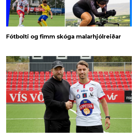
Fótbolti og fimm skóga malarhjólreiðar