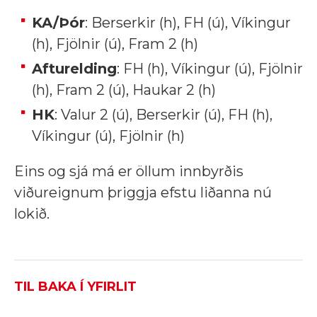
KA/Þór
: Berserkir (h), FH (ú), Víkingur
(h), Fjölnir (ú), Fram 2 (h)
Afturelding
: FH (h), Víkingur (ú), Fjölnir
(h), Fram 2 (ú), Haukar 2 (h)
HK
: Valur 2 (ú), Berserkir (ú), FH (h),
Víkingur (ú), Fjölnir (h)
Eins og sjá má er öllum innbyrðis
viðureignum þriggja efstu liðanna nú
lokið.
TIL BAKA Í YFIRLIT