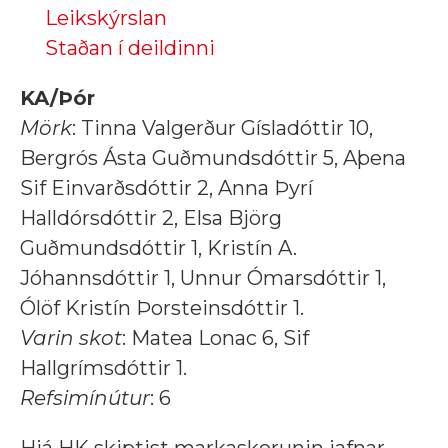
Leikskýrslan
Staðan í deildinni
KA/Þór
Mörk
: Tinna Valgerður Gísladóttir 10,
Bergrós Ásta Guðmundsdóttir 5, Aþena
Sif Einvarðsdóttir 2, Anna Þyrí
Halldórsdóttir 2, Elsa Björg
Guðmundsdóttir 1, Kristín A.
Jóhannsdóttir 1, Unnur Ómarsdóttir 1,
Ólöf Kristín Þorsteinsdóttir 1.
Varin skot
: Matea Lonac 6, Sif
Hallgrímsdóttir 1.
Refsimínútur
: 6