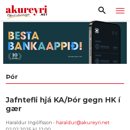
Leita
Þór
Jafntefli hjá KA/Þór gegn HK í
gær
Haraldur Ingólfsson -
haraldur@akureyri.net
02.02.2025 kl. 12:00