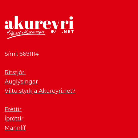
Sími: 6691114
Ritstjóri
Auglýsingar
Viltu styrkja Akureyri.net?
Fréttir
Íþróttir
Mannlíf