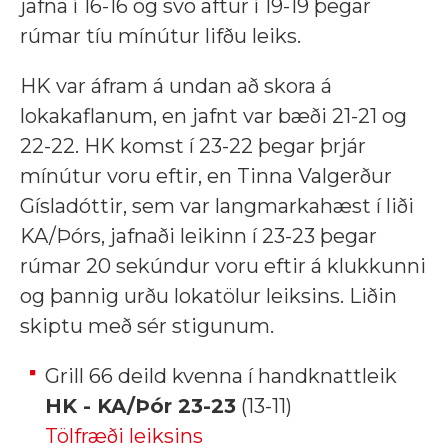
jafna í 16-16 og svo aftur í 19-19 þegar
rúmar tíu mínútur lifðu leiks.
HK var áfram á undan að skora á
lokakaflanum, en jafnt var bæði 21-21 og
22-22. HK komst í 23-22 þegar þrjár
mínútur voru eftir, en Tinna Valgerður
Gísladóttir, sem var langmarkahæst í liði
KA/Þórs, jafnaði leikinn í 23-23 þegar
rúmar 20 sekúndur voru eftir á klukkunni
og þannig urðu lokatölur leiksins. Liðin
skiptu með sér stigunum.
Grill 66 deild kvenna í handknattleik
HK - KA/Þór 23-23
(13-11)
Tölfræði leiksins