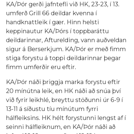
KA/Þór gerði jafntefli við HK, 23-23, í 13.
umferð Grill 66 deildar kvenna í
handknattleik í gær. Hinn helsti
keppinautur KA/Þórs í toppbaráttu
deildarinnar, Afturelding, vann auðveldan
sigur á Berserkjum. KA/Þór er með fimm
stiga forystu á toppi deildarinnar þegar
fimm umferðir eru eftir.
KA/Þór náði þriggja marka forystu eftir
20 mínútna leik, en HK náði að snúa því
við fyrir leikhlé, breyttu stöðunni úr 6-9 í
13-11 á síðustu tíu mínútum fyrri
hálfleiksins. HK hélt forystunni lengst af í
seinni hálfleiknum, en KA/Þór náði að