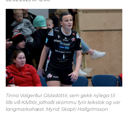
Tinna Valgerður Gísladóttir, sem gekk nýlega til
liðs við KA/Þór, jafnaði skömmu fyrir leikslok og var
langmarkahæst. Mynd: Skapti Hallgrímsson