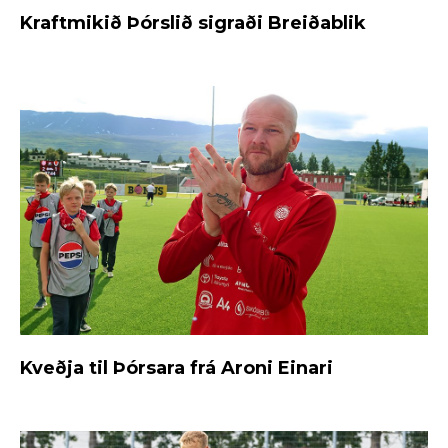
Kraftmikið Þórslið sigraði Breiðablik
Kveðja til Þórsara frá Aroni Einari