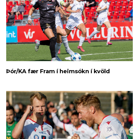
Þór/KA fær Fram í heimsókn í kvöld