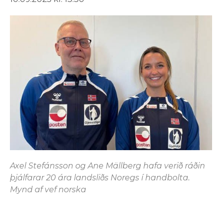
Axel Stefánsson og Ane Mällberg hafa verið ráðin
þjálfarar 20 ára landsliðs Noregs í handbolta.
Mynd af vef norska