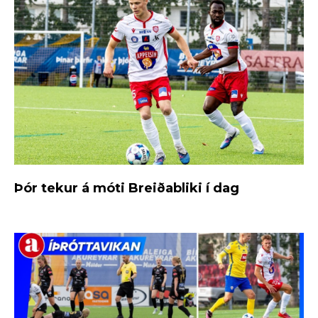
Þór tekur á móti Breiðabliki í dag