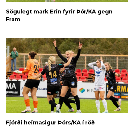
Sögulegt mark Erin fyrir Þór/KA gegn
Fram
Fjórði heimasigur Þórs/KA í röð