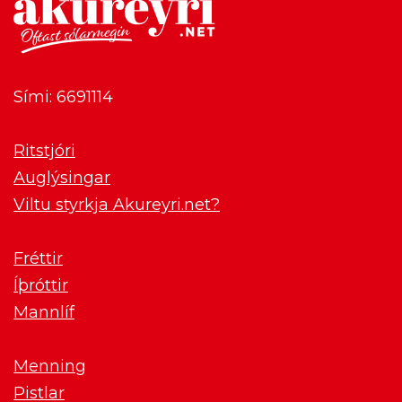
Sími: 6691114
Ritstjóri
Auglýsingar
Viltu styrkja Akureyri.net?
Fréttir
Íþróttir
Mannlíf
Menning
Pistlar