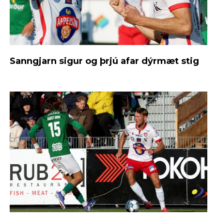
Sanngjarn sigur og þrjú afar dýrmæt stig