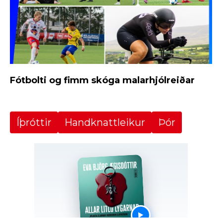
Fótbolti og fimm skóga malarhjólreiðar
Íþróttir
Handknattleikur
Þór