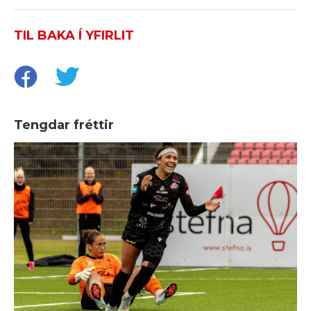
TIL BAKA Í YFIRLIT
Tengdar fréttir