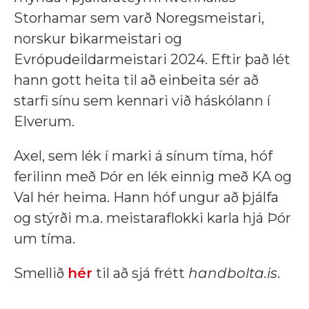
Storhamar sem varð Noregsmeistari,
norskur bikarmeistari og
Evrópudeildarmeistari 2024. Eftir það lét
hann gott heita til að einbeita sér að
starfi sínu sem kennari við háskólann í
Elverum.
Axel, sem lék í marki á sínum tíma, hóf
ferilinn með Þór en lék einnig með KA og
Val hér heima. Hann hóf ungur að þjálfa
og stýrði m.a. meistaraflokki karla hjá Þór
um tíma.
Smellið
hér
til að sjá frétt
handbolta.is
.