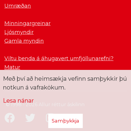
Umræðan
Minningargreinar
Ljósmyndir
Gamla myndin
Viltu benda á áhugavert umfjöllunarefni?
Matur
Með því að heimsækja vefinn samþykkir þú
notkun á vafrakökum.
Lesa nánar
© 1998 - 2026 Allur réttur áskilinn
Samþykkja