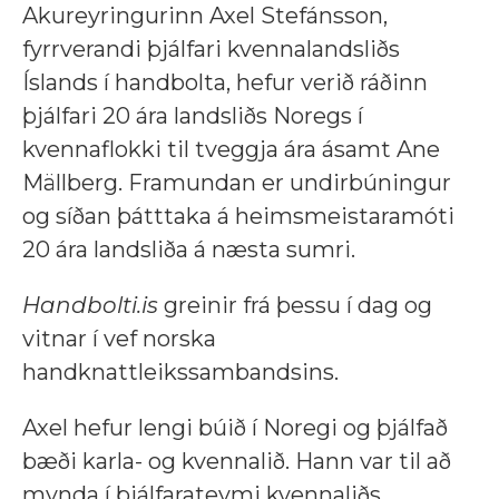
Akureyringurinn Axel Stefánsson,
fyrrverandi þjálfari kvennalandsliðs
Íslands í handbolta, hefur verið ráðinn
þjálfari 20 ára landsliðs Noregs í
kvennaflokki til tveggja ára ásamt Ane
Mällberg. Framundan er undirbúningur
og síðan þátttaka á heimsmeistaramóti
20 ára landsliða á næsta sumri.
Handbolti.is
greinir frá þessu í dag og
vitnar í vef norska
handknattleikssambandsins.
Axel hefur lengi búið í Noregi og þjálfað
bæði karla- og kvennalið. Hann var til að
mynda í þjálfarateymi kvennaliðs