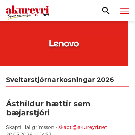
Leita
Sveitarstjórnarkosningar 2026
Ásthildur hættir sem
bæjarstjóri
Skapti Hallgrímsson -
skapti@akureyri.net
20.05.2026 kl. 14:53