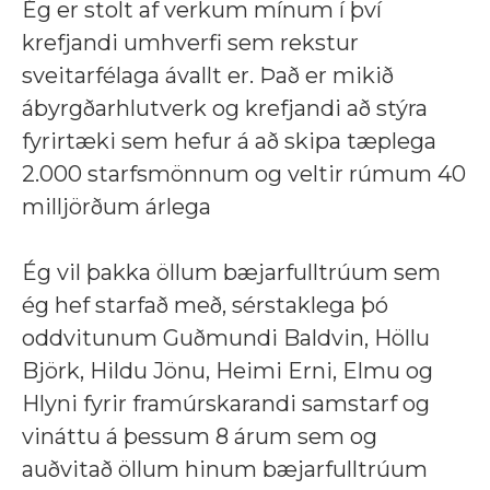
Ég er stolt af verkum mínum í því
krefjandi umhverfi sem rekstur
sveitarfélaga ávallt er. Það er mikið
ábyrgðarhlutverk og krefjandi að stýra
fyrirtæki sem hefur á að skipa tæplega
2.000 starfsmönnum og veltir rúmum 40
milljörðum árlega
Ég vil þakka öllum bæjarfulltrúum sem
ég hef starfað með, sérstaklega þó
oddvitunum Guðmundi Baldvin, Höllu
Björk, Hildu Jönu, Heimi Erni, Elmu og
Hlyni fyrir framúrskarandi samstarf og
vináttu á þessum 8 árum sem og
auðvitað öllum hinum bæjarfulltrúum