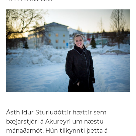
Ásthildur Sturludóttir hættir sem
bæjarstjóri á Akureyri um næstu
mánaðamót. Hún tilkynnti þetta á