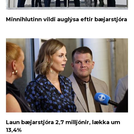
Minnihlutinn vildi auglýsa eftir bæjarstjóra
Laun bæjarstjóra 2,7 milljónir, lækka um
13,4%