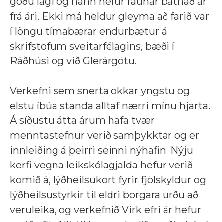
góðu lagi og hann hefur raunar batnað ár
frá ári. Ekki má heldur gleyma að farið var
í löngu tímabærar endurbætur á
skrifstofum sveitarfélagins, bæði í
Ráðhúsi og við Glerárgötu.
Verkefni sem snerta okkar yngstu og
elstu íbúa standa alltaf nærri mínu hjarta.
Á síðustu átta árum hafa tvær
menntastefnur verið samþykktar og er
innleiðing á þeirri seinni nýhafin. Nýju
kerfi vegna leikskólagjalda hefur verið
komið á, lýðheilsukort fyrir fjölskyldur og
lýðheilsustyrkir til eldri borgara urðu að
veruleika, og verkefnið Virk efri ár hefur