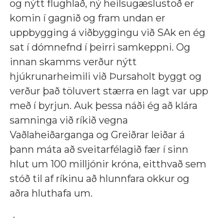
og nýtt flughlað, ný heilsugæslustöð er
komin í gagnið og fram undan er
uppbygging á viðbyggingu við SAk en ég
sat í dómnefnd í þeirri samkeppni. Og
innan skamms verður nýtt
hjúkrunarheimili við Þursaholt byggt og
verður það töluvert stærra en lagt var upp
með í byrjun. Auk þessa náði ég að klára
samninga við ríkið vegna
Vaðlaheiðarganga og Greiðrar leiðar á
þann máta að sveitarfélagið fær í sinn
hlut um 100 milljónir króna, eitthvað sem
stóð til af ríkinu að hlunnfara okkur og
aðra hluthafa um.