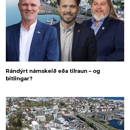
Rándýrt námskeið eða tilraun – og
bitlingar?