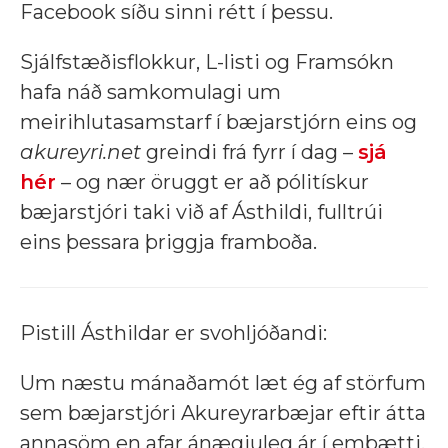
Facebook síðu sinni rétt í þessu.
Sjálfstæðisflokkur, L-listi og Framsókn
hafa náð samkomulagi um
meirihlutasamstarf í bæjarstjórn eins og
akureyri.net
greindi frá fyrr í dag –
sjá
hér
– og nær öruggt er að pólitískur
bæjarstjóri taki við af Ásthildi, fulltrúi
eins þessara þriggja framboða.
Pistill Ásthildar er svohljóðandi:
Um næstu mánaðamót læt ég af störfum
sem bæjarstjóri Akureyrarbæjar eftir átta
annasöm en afar ánægjuleg ár í embætti.