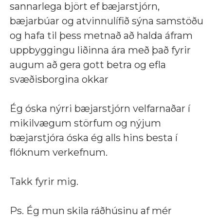
sannarlega björt ef bæjarstjórn,
bæjarbúar og atvinnulífið sýna samstöðu
og hafa til þess metnað að halda áfram
uppbyggingu liðinna ára með það fyrir
augum að gera gott betra og efla
svæðisborgina okkar
Ég óska nýrri bæjarstjórn velfarnaðar í
mikilvægum störfum og nýjum
bæjarstjóra óska ég alls hins besta í
flóknum verkefnum.
Takk fyrir mig.
Ps. Ég mun skila ráðhúsinu af mér