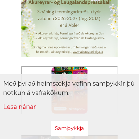
Með því að heimsækja vefinn samþykkir þú
notkun á vafrakökum.
Lesa nánar
Samþykkja