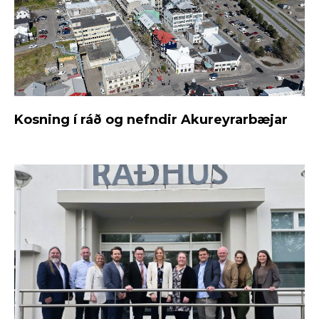
Kosning í ráð og nefndir Akureyrarbæjar