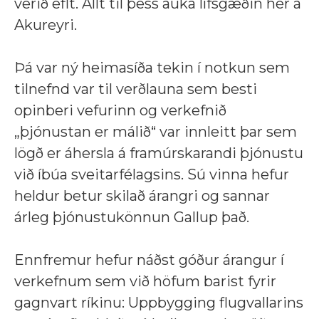
verið eflt. Allt til þess auka lífsgæðin hér á
Akureyri.
Þá var ný heimasíða tekin í notkun sem
tilnefnd var til verðlauna sem besti
opinberi vefurinn og verkefnið
„þjónustan er málið“ var innleitt þar sem
lögð er áhersla á framúrskarandi þjónustu
við íbúa sveitarfélagsins. Sú vinna hefur
heldur betur skilað árangri og sannar
árleg þjónustukönnun Gallup það.
Ennfremur hefur náðst góður árangur í
verkefnum sem við höfum barist fyrir
gagnvart ríkinu: Uppbygging flugvallarins