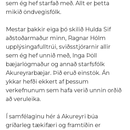
sem ég hef starfað með. Allt er þetta
mikið öndvegisfólk.
Mestar þakkir eiga þó skilið Hulda Sif
aðstoðarmaður minn, Ragnar Hólm
upplýsingafulltrúi, sviðsstjórarnir allir
sem ég hef unnið með, Inga Þöll
bæjarlögmaður og annað starfsfólk
Akureyrarbæjar. Þið eruð einstök. Án
ykkar hefði ekkert af þessum
verkefnunum sem hafa verið unnin orðið
að veruleika.
Í samfélaginu hér á Akureyri búa
gríðarleg tækifæri og framtíðin er