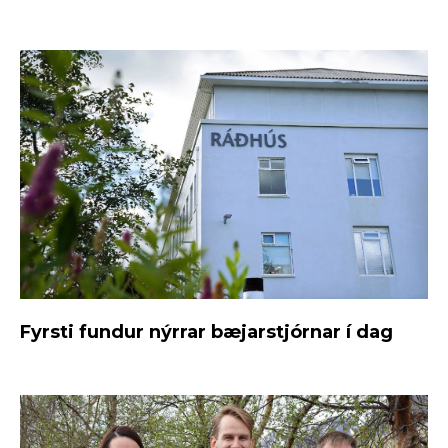
Fyrsti fundur nýrrar bæjarstjórnar í dag