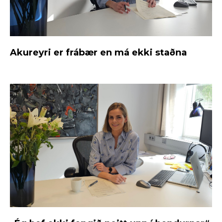
Akureyri er frábær en má ekki staðna