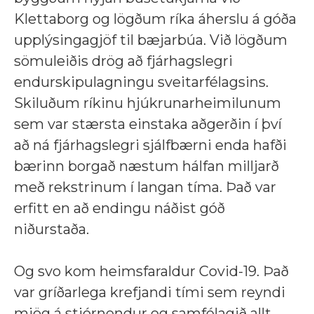
Klettaborg og lögðum ríka áherslu á góða
upplýsingagjöf til bæjarbúa. Við lögðum
sömuleiðis drög að fjárhagslegri
endurskipulagningu sveitarfélagsins.
Skiluðum ríkinu hjúkrunarheimilunum
sem var stærsta einstaka aðgerðin í því
að ná fjárhagslegri sjálfbærni enda hafði
bærinn borgað næstum hálfan milljarð
með rekstrinum í langan tíma. Það var
erfitt en að endingu náðist góð
niðurstaða.
Og svo kom heimsfaraldur Covid-19. Það
var gríðarlega krefjandi tími sem reyndi
mjög á stjórnendur og samfélagið allt.