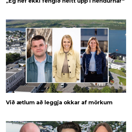
„Ég hef ekki fengið neitt upp í hendurnar“
Við ætlum að leggja okkar af mörkum