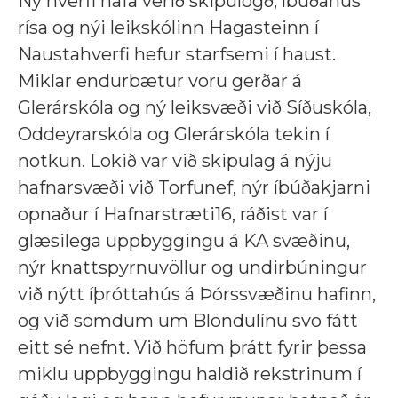
Ný hverfi hafa verið skipulögð, íbúðahús
rísa og nýi leikskólinn Hagasteinn í
Naustahverfi hefur starfsemi í haust.
Miklar endurbætur voru gerðar á
Glerárskóla og ný leiksvæði við Síðuskóla,
Oddeyrarskóla og Glerárskóla tekin í
notkun. Lokið var við skipulag á nýju
hafnarsvæði við Torfunef, nýr íbúðakjarni
opnaður í Hafnarstræti16, ráðist var í
glæsilega uppbyggingu á KA svæðinu,
nýr knattspyrnuvöllur og undirbúningur
við nýtt íþróttahús á Þórssvæðinu hafinn,
og við sömdum um Blöndulínu svo fátt
eitt sé nefnt. Við höfum þrátt fyrir þessa
miklu uppbyggingu haldið rekstrinum í