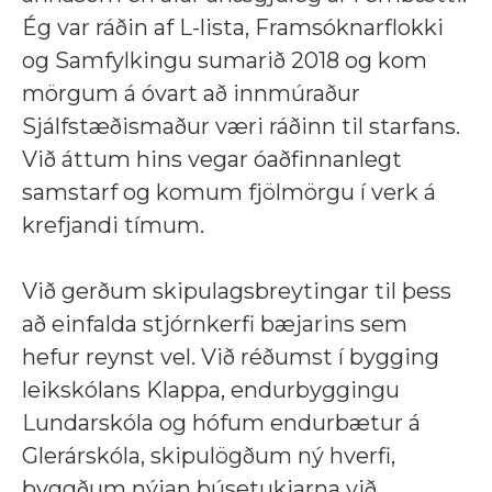
Ég var ráðin af L-lista, Framsóknarflokki
og Samfylkingu sumarið 2018 og kom
mörgum á óvart að innmúraður
Sjálfstæðismaður væri ráðinn til starfans.
Við áttum hins vegar óaðfinnanlegt
samstarf og komum fjölmörgu í verk á
krefjandi tímum.
Við gerðum skipulagsbreytingar til þess
að einfalda stjórnkerfi bæjarins sem
hefur reynst vel. Við réðumst í bygging
leikskólans Klappa, endurbyggingu
Lundarskóla og hófum endurbætur á
Glerárskóla, skipulögðum ný hverfi,
byggðum nýjan búsetukjarna við