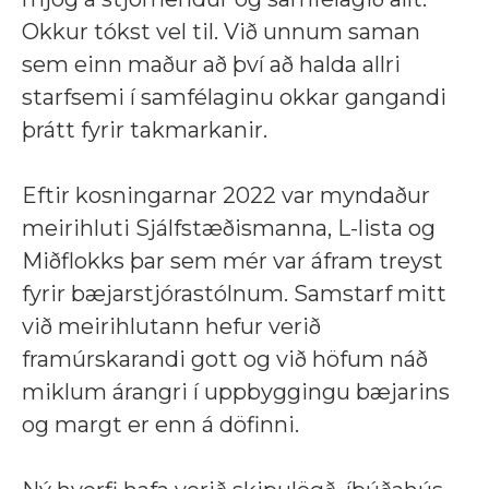
Okkur tókst vel til. Við unnum saman
sem einn maður að því að halda allri
starfsemi í samfélaginu okkar gangandi
þrátt fyrir takmarkanir.
Eftir kosningarnar 2022 var myndaður
meirihluti Sjálfstæðismanna, L-lista og
Miðflokks þar sem mér var áfram treyst
fyrir bæjarstjórastólnum. Samstarf mitt
við meirihlutann hefur verið
framúrskarandi gott og við höfum náð
miklum árangri í uppbyggingu bæjarins
og margt er enn á döfinni.