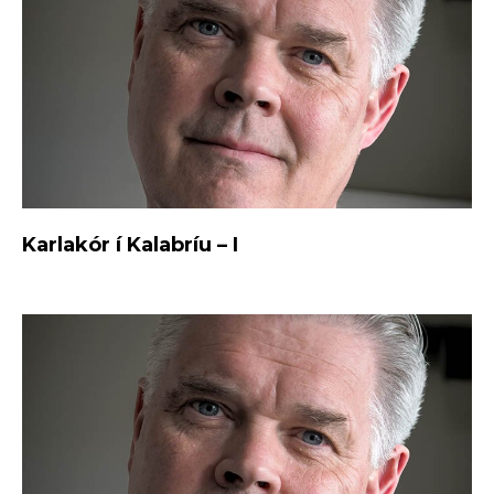
Karlakór í Kalabríu – I