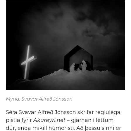
Mynd: Svavar Alfreð Jónsson
Séra Svavar Alfreð Jónsson skrifar reglulega
pistla fyrir
Akureyri.net
– gjarnan í léttum
dúr, enda mikill húmoristi. Að þessu sinni er