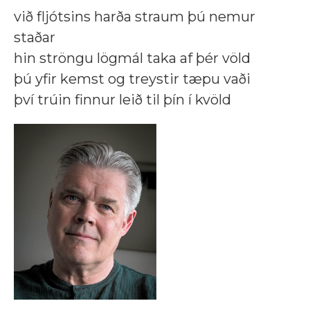
við fljótsins harða straum þú nemur
staðar
hin ströngu lögmál taka af þér völd
þú yfir kemst og treystir tæpu vaði
því trúin finnur leið til þín í kvöld