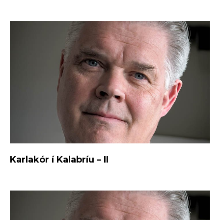
Karlakór í Kalabríu – II