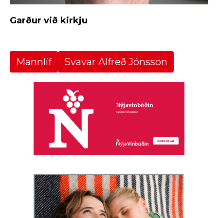
Garður við kirkju
Mannlíf
Svavar Alfreð Jónsson