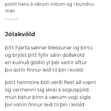
pistill hans á öðrum nótum og í bundnu
máli.
_ _ _ _
Jólakvöld
þitt hjarta saknar blessunar og birtu
og brjóst þitt fyllir sálin doðaköld
en kulnuð glóðin yl þér veitir aftur
því ástin finnur leið til þín í kvöld
þótt heimsins böli verði flest að vopni
og varmenni sig skrái á söguspjöld
mun bátur þinn á værum vogi sigla
því vonin finnur leið til þín í kvöld