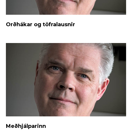
Orðhákar og töfralausnir
Meðhjálparinn