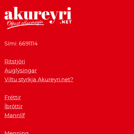
Sími: 6691114
Ritstjóri
Auglýsingar
Viltu styrkja Akureyri.net?
Fréttir
Íþróttir
Mannlíf
Menning