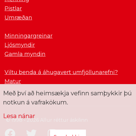
Pistlar
Umræðan
Minningargreinar
Ljósmyndir
Gamla myndin
Viltu benda á áhugavert umfjöllunarefni?
Matur
Með því að heimsækja vefinn samþykkir þú
notkun á vafrakökum.
Lesa nánar
© 1998 - 2026 Allur réttur áskilinn