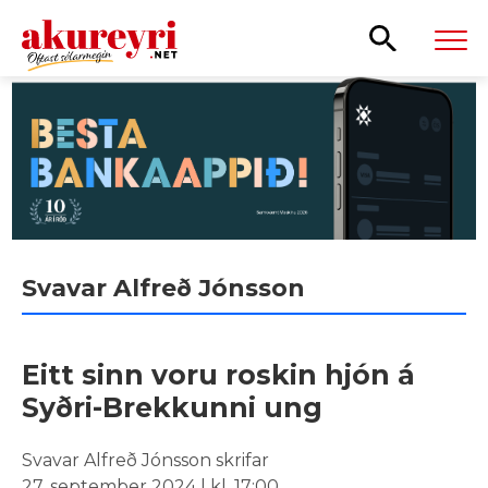
Leita
Svavar Alfreð Jónsson
Eitt sinn voru roskin hjón á
Syðri-Brekkunni ung
Svavar Alfreð Jónsson skrifar
27. september 2024 | kl. 17:00