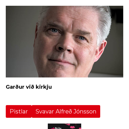
Garður við kirkju
Pistlar
Svavar Alfreð Jónsson