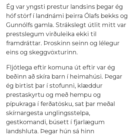
Ég var yngsti prestur landsins þegar ég
hóf störf í landnámi þeirra Ólafs bekks og
Gunnólfs gamla. Strákslegt útlit mitt var
prestslegum virðuleika ekki til
framdráttar. Þroskinn seinn og lélegur
eins og skeggvöxturinn.
Fljótlega eftir komuna út eftir var ég
beðinn að skíra barn í heimahúsi. Þegar
ég birtist þar í stofunni, klæddur
prestaskyrtu og með hempu og
pípukraga í ferðatösku, sat þar meðal
skírnargesta unglingsstelpa,
gestkomandi, búsett í fjarlægum
landshluta. Þegar hún sá hinn