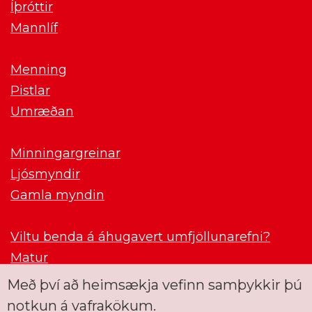
Íþróttir
Mannlíf
Menning
Pistlar
Umræðan
Minningargreinar
Ljósmyndir
Gamla myndin
Viltu benda á áhugavert umfjöllunarefni?
Matur
Með því að heimsækja vefinn samþykkir þú
notkun á vafrakökum.