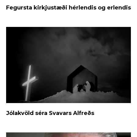
Fegursta kirkjustæði hérlendis og erlendis
Jólakvöld séra Svavars Alfreðs