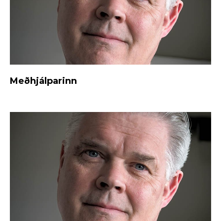
Meðhjálparinn