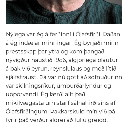
Nýlega var ég á ferðinni í Ólafsfirði. Þaðan
á ég indælar minningar. Ég byrjaði minn
prestsskap þar ytra og kom þangað
nývígður haustið 1986, algjörlega blautur
á bak við eyrun, reynslulaus og með lítið
sjálfstraust. Þá var nú gott að söfnuðurinn
var skilningsríkur, umburðarlyndur og
uppörvandi. Ég lærði allt það
mikilvægasta um starf sálnahirðisins af
Ólafsfirðingum. Þakkarskuld mín við þá
fyrir það verður aldrei að fullu greidd.