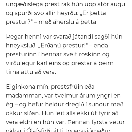
ungæðislega prest rak hún upp stór augu
og spurði svo allir heyrðu: „Er þetta
prestur?“ – með áherslu á þetta.
Þegar henni var svarað játandi sagði hún
hneyksluð: „Erðanú prestur!“ – enda
presturinn í hennar sveit roskinn og
virðulegur karl eins og prestar á þeim
tíma áttu að vera.
Eiginkona mín, prestsfrúin eða
madamman, var tveimur árum yngri en
ég – og hefur heldur dregið í sundur með
okkur síðan. Hún leit alls ekki út fyrir að
vera eldri en hún var. Þennan fyrsta vetur
okkar í Ólafsfirði átti togarasjómaður