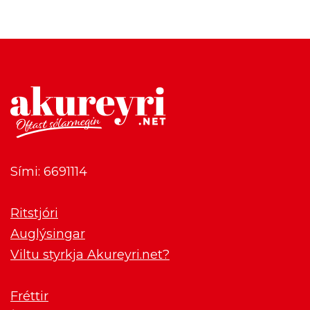
Sími: 6691114
Ritstjóri
Auglýsingar
Viltu styrkja Akureyri.net?
Fréttir