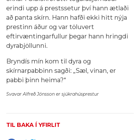
erindi upp á prestssetur því hann ætlaði
að panta skírn. Hann hafði ekki hitt nýja
prestinn áður og var töluvert
eftirvæntingarfullur þegar hann hringdi
dyrabjöllunni.
Bryndís mín kom til dyra og
skírnarpabbinn sagði: „Sæl, vinan, er
pabbi þinn heima?“
Svavar Alfreð Jónsson er sjúkrahúsprestur
TIL BAKA Í YFIRLIT