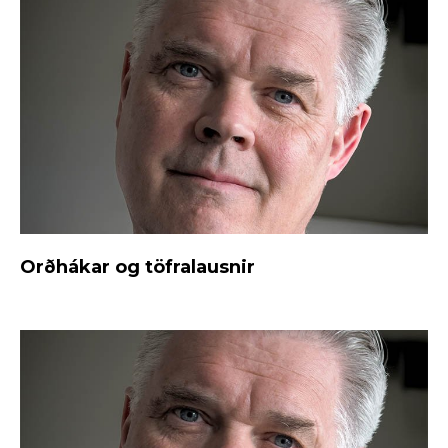
Orðhákar og töfralausnir