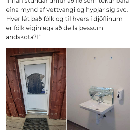
innan stundar drífur að lið sem tekur bara
eina mynd af vettvangi og hypjar sig svo.
Hver lét það fólk og til hvers í djöflinum
er fólk eiginlega að deila þessum
andskota?!“