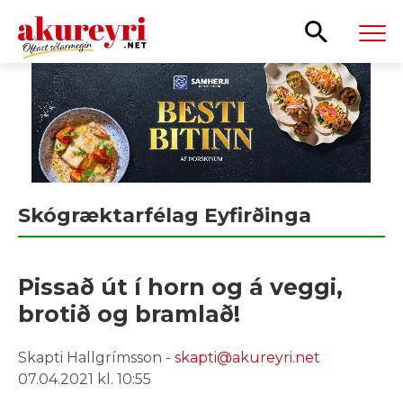
Leita
Skógræktarfélag Eyfirðinga
Pissað út í horn og á veggi,
brotið og bramlað!
Skapti Hallgrímsson -
skapti@akureyri.net
07.04.2021 kl. 10:55