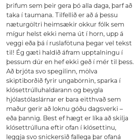
þrifum sem þeir gera þó alla daga, þarf að
taka í taumana. Tilfellið er að á þessu
næturgöltri heimsækir okkur fólk sem
mígur helst ekki nema út í horn, upp á
veggi eða þá í ruslafötuna þegar vel tekst
til! Ég gæti haldið áfram upptalningu í
þessum dúr en hef ekki geð í mér til þess.
Að brjóta svo spegilinn, mölva
skiptiborðið fyrir ungabörnin, sparka í
klósettrúlluhaldarann og beygla
hjólastólaslárnar er bara eitthvað sem
maður gerir að loknu góðu dagsverki –
eða þannig. Best ef hægt er líka að skilja
klósettrúlluna eftir ofan í klósettinu,
leggja svo snickersið fallega þar ofaná