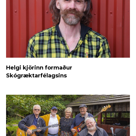
Helgi kjörinn formaður
Skógræktarfélagsins