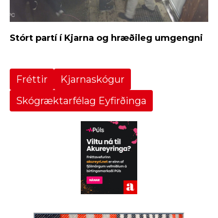
Stórt partí í Kjarna og hræðileg umgengni
Fréttir
Kjarnaskógur
Skógræktarfélag Eyfirðinga