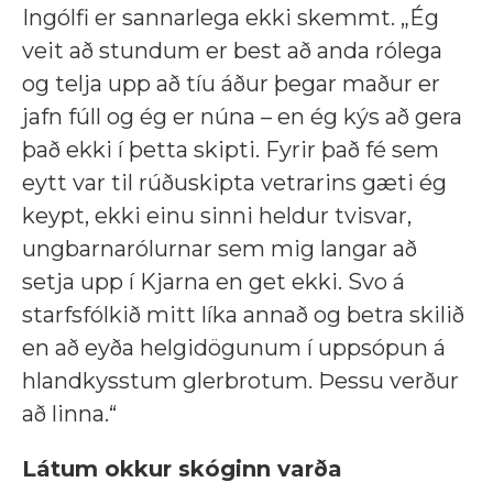
Ingólfi er sannarlega ekki skemmt. „Ég
veit að stundum er best að anda rólega
og telja upp að tíu áður þegar maður er
jafn fúll og ég er núna – en ég kýs að gera
það ekki í þetta skipti. Fyrir það fé sem
eytt var til rúðuskipta vetrarins gæti ég
keypt, ekki einu sinni heldur tvisvar,
ungbarnarólurnar sem mig langar að
setja upp í Kjarna en get ekki. Svo á
starfsfólkið mitt líka annað og betra skilið
en að eyða helgidögunum í uppsópun á
hlandkysstum glerbrotum. Þessu verður
að linna.“
Látum okkur skóginn varða