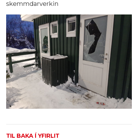
skemmdarverkin
TIL BAKA Í YFIRLIT