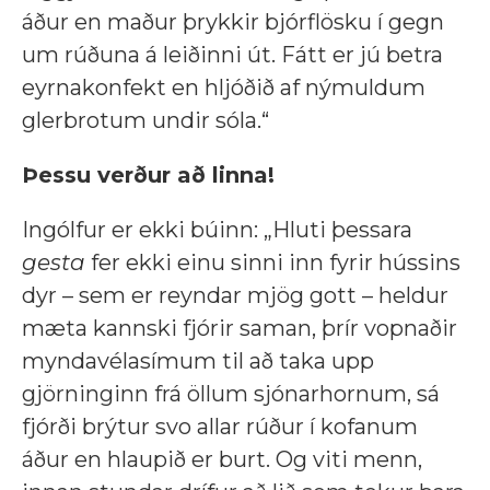
áður en maður þrykkir bjórflösku í gegn
um rúðuna á leiðinni út. Fátt er jú betra
eyrnakonfekt en hljóðið af nýmuldum
glerbrotum undir sóla.“
Þessu verður að linna!
Ingólfur er ekki búinn: „Hluti þessara
gesta
fer ekki einu sinni inn fyrir hússins
dyr – sem er reyndar mjög gott – heldur
mæta kannski fjórir saman, þrír vopnaðir
myndavélasímum til að taka upp
gjörninginn frá öllum sjónarhornum, sá
fjórði brýtur svo allar rúður í kofanum
áður en hlaupið er burt. Og viti menn,