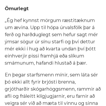
Ömurlegt
„Ég hef kynnst mörgum ræstitæknum
um ævina. Upp til hópa úrvalsfólk þar á
ferð og harðduglegt sem hefur sagt mér
ýmsar sögur úr sínu starfi og því dettur
mér ekki í hug að kvarta undan því þótt
einhverjir pissi framhjá eða slíkum
smámunum, hafandi hlustað á þær.
En þegar starfsmenn mínir, sem láta sér
þó ekki allt fyrir brjósti brenna,
grjótharðir skógarhöggsmenn, rammir að
afli og fráleitt klígjugjarnir, eru farnir að
veigra sér við að mæta til vinnu og sinna