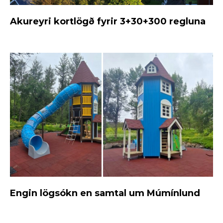
Akureyri kortlögð fyrir 3+30+300 regluna
Engin lögsókn en samtal um Múmínlund