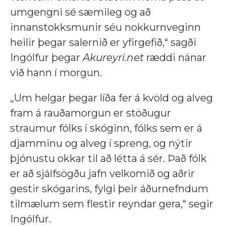
umgengni sé sæmileg og að
innanstokksmunir séu nokkurnveginn
heilir þegar salernið er yfirgefið,“ sagði
Ingólfur þegar
Akureyri.net
ræddi nánar
við hann í morgun.
„Um helgar þegar líða fer á kvöld og alveg
fram á rauðamorgun er stöðugur
straumur fólks í skóginn, fólks sem er á
djamminu og alveg í spreng, og nýtir
þjónustu okkar til að létta á sér. Það fólk
er að sjálfsögðu jafn velkomið og aðrir
gestir skógarins, fylgi þeir áðurnefndum
tilmælum sem flestir reyndar gera,“ segir
Ingólfur.