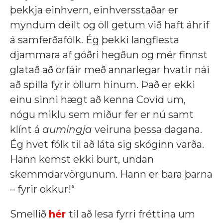
þekkja einhvern, einhversstaðar er
myndum deilt og öll getum við haft áhrif
á samferðafólk. Ég þekki langflesta
djammara af góðri hegðun og mér finnst
glatað að örfáir með annarlegar hvatir nái
að spilla fyrir öllum hinum. Það er ekki
einu sinni hægt að kenna Covid um,
nógu miklu sem miður fer er nú samt
klínt á
aumingja
veiruna þessa dagana.
Ég hvet fólk til að láta sig skóginn varða.
Hann kemst ekki burt, undan
skemmdarvörgunum. Hann er bara þarna
– fyrir okkur!“
Smellið
hér
til að lesa fyrri fréttina um