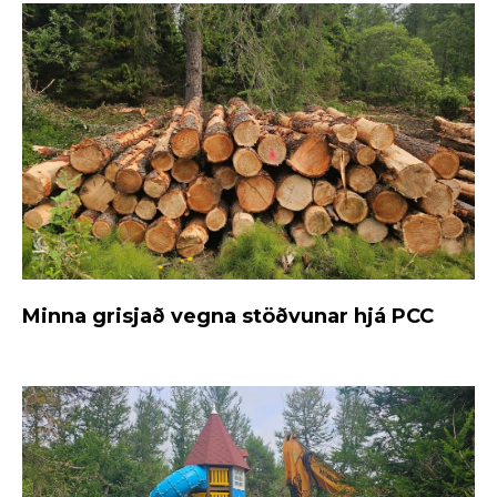
Minna grisjað vegna stöðvunar hjá PCC