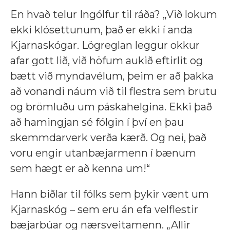
En hvað telur Ingólfur til ráða? „Við lokum
ekki klósettunum, það er ekki í anda
Kjarnaskógar. Lögreglan leggur okkur
afar gott lið, við höfum aukið eftirlit og
bætt við myndavélum, þeim er að þakka
að vonandi náum við til flestra sem brutu
og brömluðu um páskahelgina. Ekki það
að hamingjan sé fólgin í því en þau
skemmdarverk verða kærð. Og nei, það
voru engir utanbæjarmenn í bænum
sem hægt er að kenna um!“
Hann biðlar til fólks sem þykir vænt um
Kjarnaskóg – sem eru án efa velflestir
bæjarbúar og nærsveitamenn. „Allir