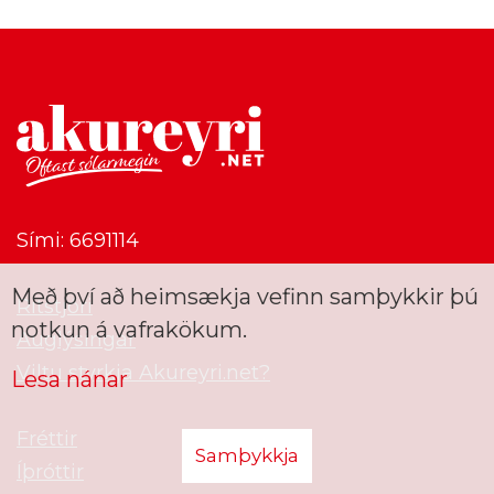
Sími: 6691114
Með því að heimsækja vefinn samþykkir þú
Ritstjóri
notkun á vafrakökum.
Auglýsingar
Viltu styrkja Akureyri.net?
Lesa nánar
Fréttir
Samþykkja
Íþróttir