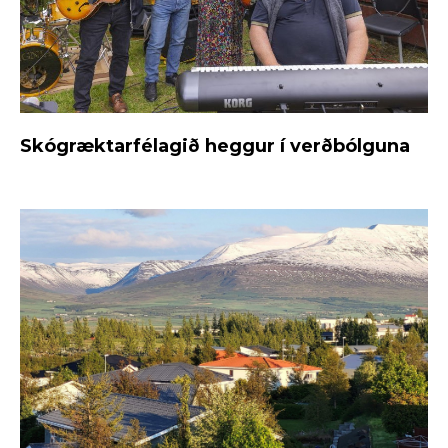
Skógræktarfélagið heggur í verðbólguna