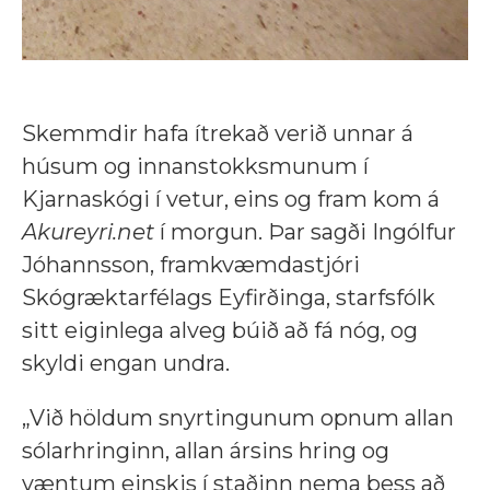
Skemmdir hafa ítrekað verið unnar á
húsum og innanstokksmunum í
Kjarnaskógi í vetur, eins og fram kom á
Akureyri.net
í morgun. Þar sagði Ingólfur
Jóhannsson, framkvæmdastjóri
Skógræktarfélags Eyfirðinga, starfsfólk
sitt eiginlega alveg búið að fá nóg, og
skyldi engan undra.
„Við höldum snyrtingunum opnum allan
sólarhringinn, allan ársins hring og
væntum einskis í staðinn nema þess að