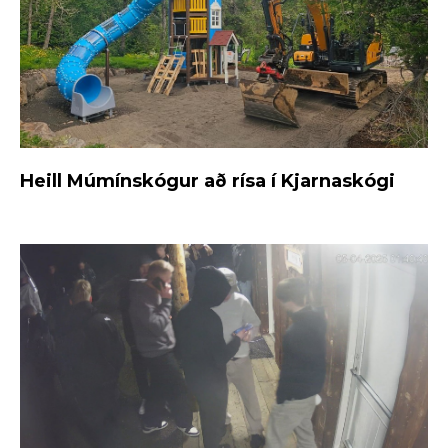
Heill Múmínskógur að rísa í Kjarnaskógi