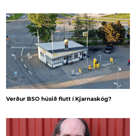
Verður BSO húsið flutt í Kjarnaskóg?