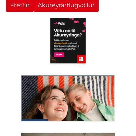
Fréttir
Akureyrarflugvöllur