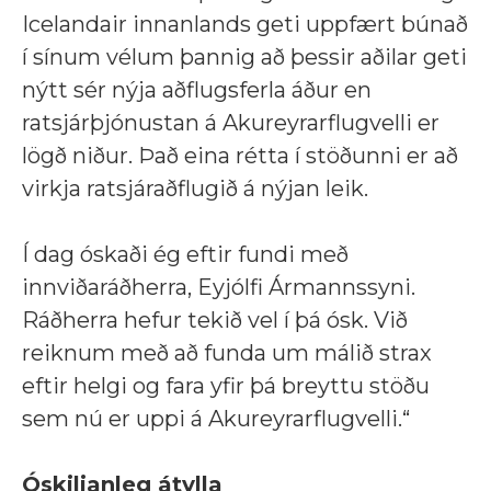
Icelandair innanlands geti uppfært búnað
í sínum vélum þannig að þessir aðilar geti
nýtt sér nýja aðflugsferla áður en
ratsjárþjónustan á Akureyrarflugvelli er
lögð niður. Það eina rétta í stöðunni er að
virkja ratsjáraðflugið á nýjan leik.
Í dag óskaði ég eftir fundi með
innviðaráðherra, Eyjólfi Ármannssyni.
Ráðherra hefur tekið vel í þá ósk. Við
reiknum með að funda um málið strax
eftir helgi og fara yfir þá breyttu stöðu
sem nú er uppi á Akureyrarflugvelli.“
Óskiljanleg átylla