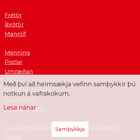
Fréttir
Íþróttir
Mannlíf
Menning
Pistlar
Umræðan
Með því að heimsækja vefinn samþykkir þú
Minningargreinar
notkun á vafrakökum.
Ljósmyndir
Lesa nánar
Gamla myndin
Viltu benda á áhugavert umfjöllunarefni?
Samþykkja
Matur