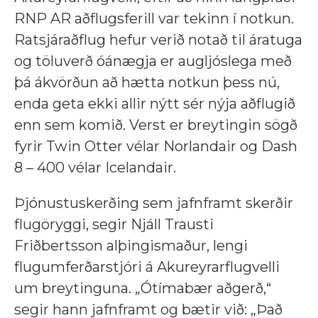
RNP AR aðflugsferill var tekinn í notkun.
Ratsjáraðflug hefur verið notað til áratuga
og töluverð óánægja er augljóslega með
þá ákvörðun að hætta notkun þess nú,
enda geta ekki allir nýtt sér nýja aðflugið
enn sem komið. Verst er breytingin sögð
fyrir Twin Otter vélar Norlandair og Dash
8 – 400 vélar Icelandair.
Þjónustuskerðing sem jafnframt skerðir
flugöryggi, segir Njáll Trausti
Friðbertsson alþingismaður, lengi
flugumferðarstjóri á Akureyrarflugvelli
um breytinguna. „Ótímabær aðgerð,“
segir hann jafnframt og bætir við:
„Það