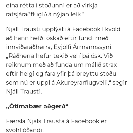
eina rétta í stöðunni er að virkja
ratsjáraðflugið á nýjan leik.“
Njáll Trausti upplýsti á Facebook í kvöld
að hann hefði óskað
eftir fundi með
innviðaráðherra, Eyjólfi Ármannssyni.
„Ráðherra hefur tekið vel í þá ósk. Við
reiknum með að funda um málið strax
eftir helgi og fara yfir þá breyttu stöðu
sem nú er uppi á Akureyrarflugvelli,“ segir
Njáll Trausti.
„Ótímabær aðgerð“
Færsla Njáls Trausta á Facebook er
svohljóðandi: