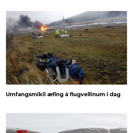
Umfangsmikil æfing á flugvellinum í dag