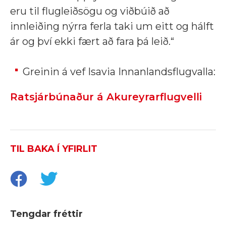
eru til flugleiðsögu og viðbúið að
innleiðing nýrra ferla taki um eitt og hálft
ár og því ekki fært að fara þá leið.“
Greinin á vef Isavia Innanlandsflugvalla:
Ratsjárbúnaður á Akureyrarflugvelli
TIL BAKA Í YFIRLIT
Tengdar fréttir