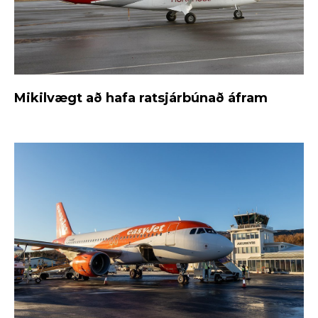
Mikilvægt að hafa ratsjárbúnað áfram