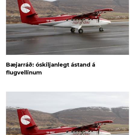
Bæjarráð: óskiljanlegt ástand á
flugvellinum