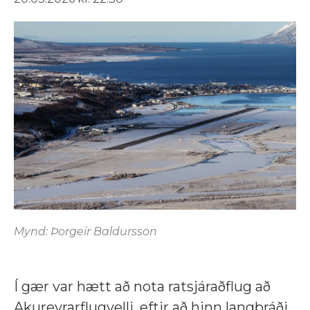
Mynd: Þorgeir Baldursson
Í gær var hætt að nota ratsjáraðflug að
Akureyrarflugvelli, eftir að hinn langþráði