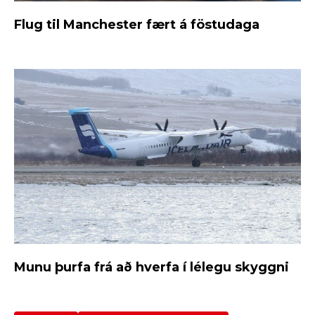
Flug til Manchester fært á föstudaga
Munu þurfa frá að hverfa í lélegu skyggni