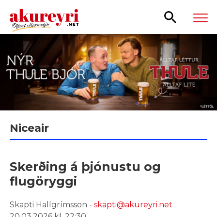
Leita
Niceair
Skerðing á þjónustu og
flugöryggi
Skapti Hallgrímsson -
skapti@akureyri.net
20.03.2026 kl. 22:30