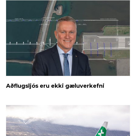
Aðflugsljós eru ekki gæluverkefni