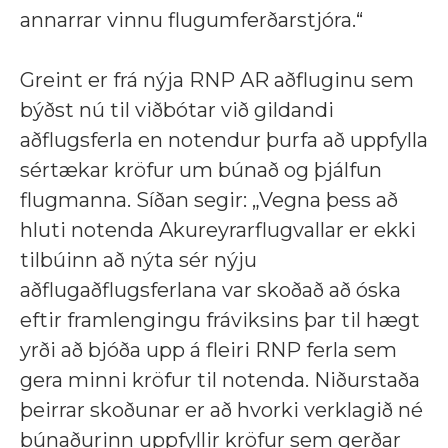
annarrar vinnu flugumferðarstjóra.“
Greint er frá nýja RNP AR aðfluginu sem
býðst nú til viðbótar við gildandi
aðflugsferla en notendur þurfa að uppfylla
sértækar kröfur um búnað og þjálfun
flugmanna. Síðan segir: „Vegna þess að
hluti notenda Akureyrarflugvallar er ekki
tilbúinn að nýta sér nýju
aðflugaðflugsferlana var skoðað að óska
eftir framlengingu fráviksins þar til hægt
yrði að bjóða upp á fleiri RNP ferla sem
gera minni kröfur til notenda. Niðurstaða
þeirrar skoðunar er að hvorki verklagið né
búnaðurinn uppfyllir kröfur sem gerðar