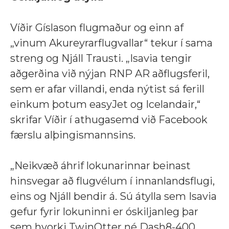
Víðir Gíslason flugmaður og einn af
„vinum Akureyrarflugvallar“ tekur í sama
streng og Njáll Trausti.
„Isavia tengir
aðgerðina við nýjan RNP AR aðflugsferil,
sem er afar villandi, enda nýtist sá ferill
einkum þotum easyJet og Icelandair,“
skrifar Víðir í athugasemd við Facebook
færslu alþingismannsins.
„Neikvæð áhrif lokunarinnar beinast
hinsvegar að flugvélum í innanlandsflugi,
eins og Njáll bendir á. Sú átylla sem Isavia
gefur fyrir lokuninni er óskiljanleg þar
sem hvorki TwinOtter né Dash8-400