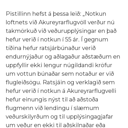
Pistillinn hefst á þessa leið: „Notkun
loftnets við Akureyrarflugvöll verður nú
takmörkuð við veðurupplýsingar en það
hefur verið í notkun í 55 ár. Í gegnum
tíðina hefur ratsjárbúnaður verið
endurnýjaður og aðlagaður aðstæðum en
uppfyllir ekki lengur núgildandi kröfur
um vottun búnaðar sem notaður er við
flugleiðsögu. Ratsjáin og verklagið sem
hefur verið í notkun á Akureyrarflugvelli
hefur einungis nýst til að aðstoða
flugmenn við lendingu í slæmum
veðurskilyrðum og til upplýsingagjafar
um veður en ekki til aðskilnaðar eða