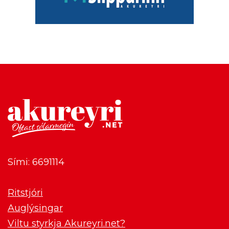
Sími: 6691114
Ritstjóri
Auglýsingar
Viltu styrkja Akureyri.net?