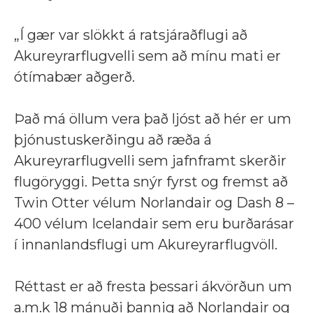
„Í gær var slökkt á ratsjáraðflugi að
Akureyrarflugvelli sem að mínu mati er
ótímabær aðgerð.
Það má öllum vera það ljóst að hér er um
þjónustuskerðingu að ræða á
Akureyrarflugvelli sem jafnframt skerðir
flugöryggi. Þetta snýr fyrst og fremst að
Twin Otter vélum Norlandair og Dash 8 –
400 vélum Icelandair sem eru burðarásar
í innanlandsflugi um Akureyrarflugvöll.
Réttast er að fresta þessari ákvörðun um
a.m.k 18 mánuði þannig að Norlandair og