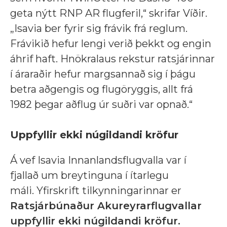
geta nýtt RNP AR flugferil,“ skrifar Víðir.
„Isavia ber fyrir sig frávik frá reglum.
Frávikið hefur lengi verið þekkt og engin
áhrif haft. Hnökralaus rekstur ratsjárinnar
í áraraðir hefur margsannað sig í þágu
betra aðgengis og flugöryggis, allt frá
1982 þegar aðflug úr suðri var opnað.“
Uppfyllir ekki núgildandi kröfur
Á vef Isavia Innanlandsflugvalla var í
fjallað um breytinguna í ítarlegu
máli. Yfirskrift tilkynningarinnar er
Ratsjárbúnaður Akureyrarflugvallar
uppfyllir ekki núgildandi kröfur.