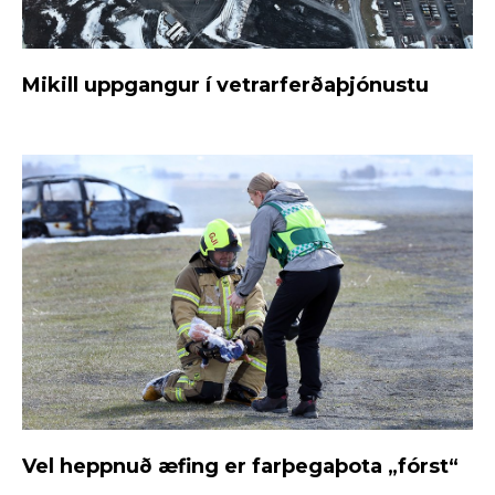
Mikill uppgangur í vetrarferðaþjónustu
Vel heppnuð æfing er farþegaþota „fórst“