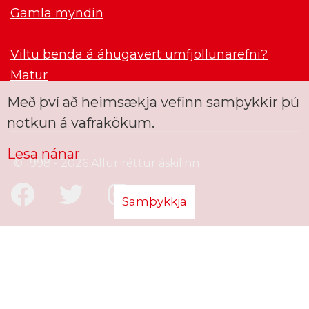
Gamla myndin
Viltu benda á áhugavert umfjöllunarefni?
Matur
Með því að heimsækja vefinn samþykkir þú
notkun á vafrakökum.
Lesa nánar
© 1998 - 2026 Allur réttur áskilinn
Samþykkja