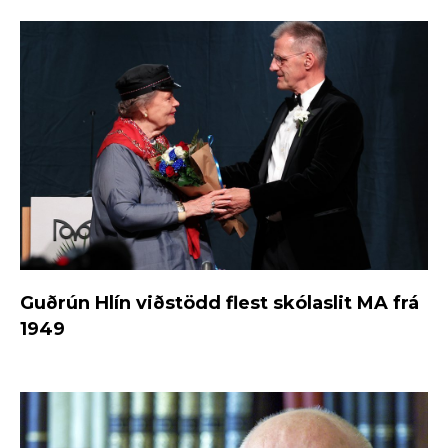
Guðrún Hlín viðstödd flest skólaslit MA frá
1949