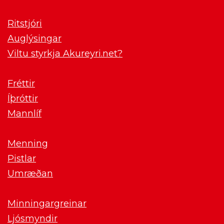
Ritstjóri
Auglýsingar
Viltu styrkja Akureyri.net?
Fréttir
Íþróttir
Mannlíf
Menning
Pistlar
Umræðan
Minningargreinar
Ljósmyndir