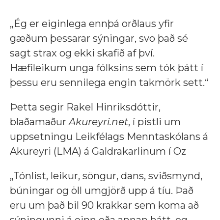
„Ég er eiginlega ennþá orðlaus yfir
gæðum þessarar sýningar, svo það sé
sagt strax og ekki skafið af því.
Hæfileikum unga fólksins sem tók þátt í
þessu eru sennilega engin takmörk sett.“
Þetta segir Rakel Hinriksdóttir,
blaðamaður
Akureyri.net
, í pistli um
uppsetningu Leikfélags Menntaskólans á
Akureyri (LMA) á Galdrakarlinum í Oz
„Tónlist, leikur, söngur, dans, sviðsmynd,
búningar og öll umgjörð upp á tíu. Það
eru um það bil 90 krakkar sem koma að
sýningunni á einn eða annan hátt, og