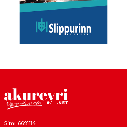
Sími: 6691114