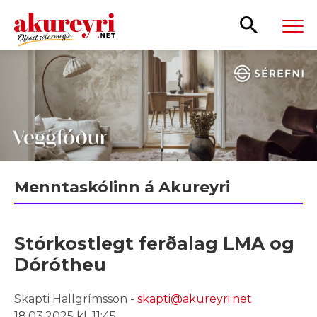
Leita
Menntaskólinn á Akureyri
Stórkostlegt ferðalag LMA og
Dórótheu
Skapti Hallgrímsson -
skapti@akureyri.net
18.03.2025 kl. 11:45