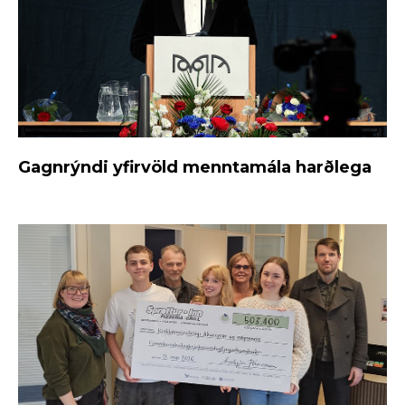
Gagnrýndi yfirvöld menntamála harðlega