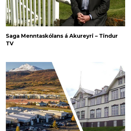
Saga Menntaskólans á Akureyri – Tindur
TV