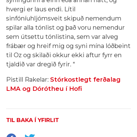
hvergi er laus endi. Lítil
sinfóníuhljómsveit skipuð nemendum
spilar alla tónlist og það voru nemendur
sem útsettu tónlistina, sem var alveg
frábær og hreif mig og syni mína lóðbeint
til Oz og skilaði okkur ekki aftur fyrr en
tjaldið var dregið fyrir. “
Pistill Rakelar:
Stórkostlegt ferðalag
LMA og Dórótheu í Hofi
TIL BAKA Í YFIRLIT