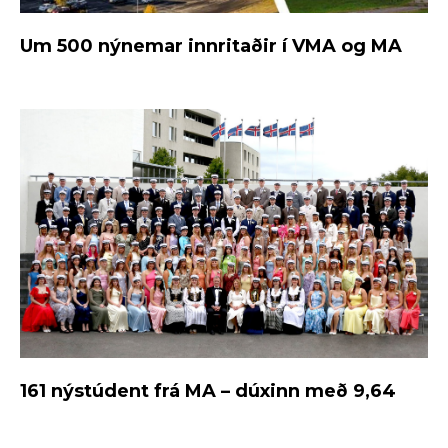
Um 500 nýnemar innritaðir í VMA og MA
161 nýstúdent frá MA – dúxinn með 9,64