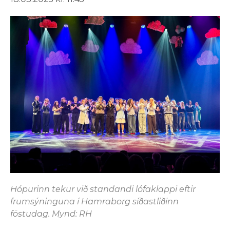
Hópurinn tekur við standandi lófaklappi eftir
frumsýninguna í Hamraborg síðastliðinn
föstudag. Mynd: RH