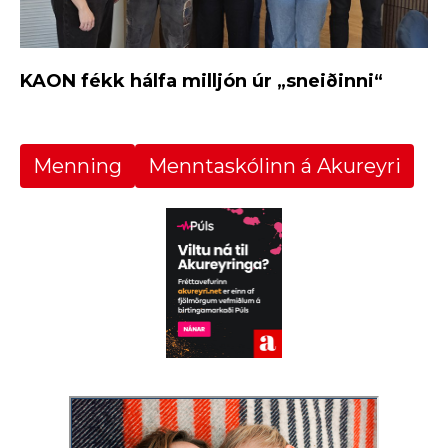
KAON fékk hálfa milljón úr „sneiðinni“
Menning
Menntaskólinn á Akureyri