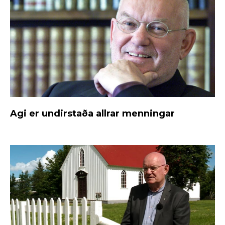
Agi er undirstaða allrar menningar