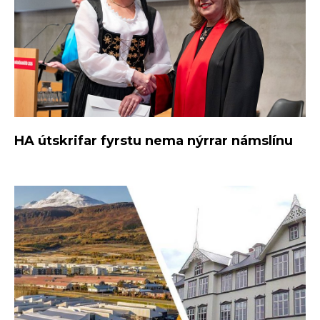
HA útskrifar fyrstu nema nýrrar námslínu