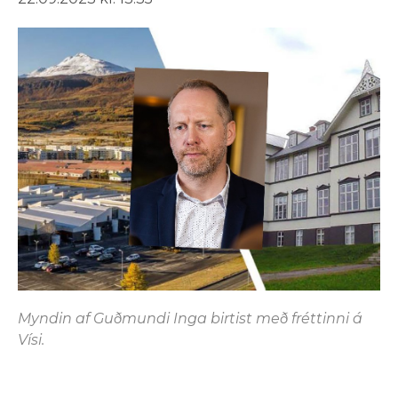
Myndin af Guðmundi Inga birtist með fréttinni á
Vísi.