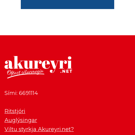
Sími: 6691114
Ritstjóri
Auglýsingar
Viltu styrkja Akureyri.net?