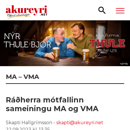
Leita
MA – VMA
Ráðherra mótfallinn
sameiningu MA og VMA
Skapti Hallgrímsson -
skapti@akureyri.net
22.09.2023 kl. 13:35