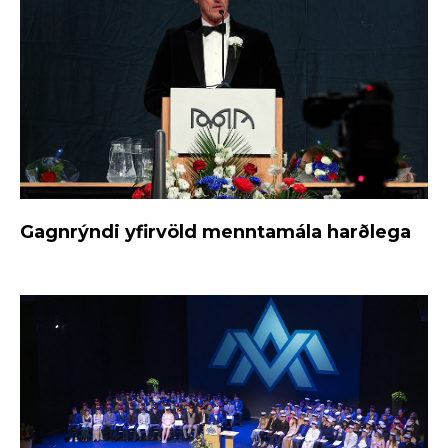
Gagnrýndi yfirvöld menntamála harðlega