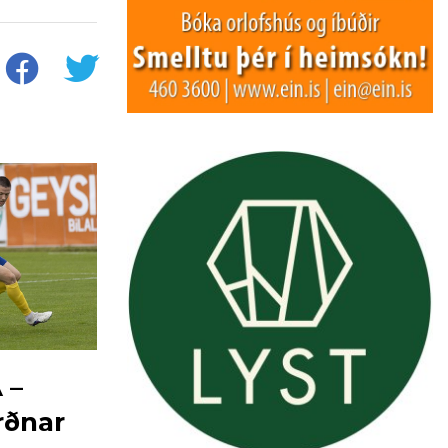
 –
rðnar