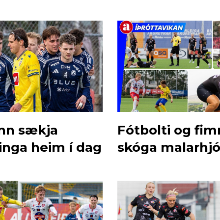
nn sækja
Fótbolti og fi
inga heim í dag
skóga malarhjó