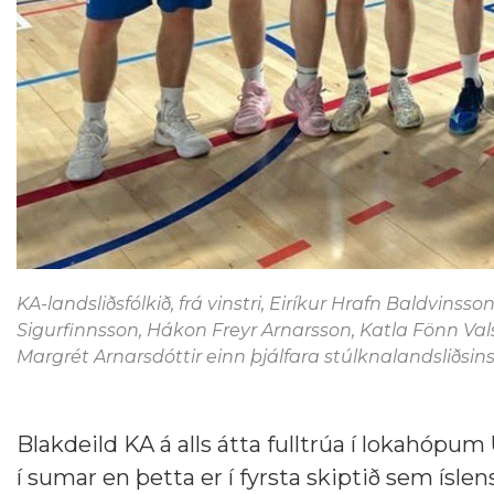
KA-landsliðsfólkið, frá vinstri, Eiríkur Hrafn Baldvins
Sigurfinnsson, Hákon Freyr Arnarsson, Katla Fönn Val
Margrét Arnarsdóttir einn þjálfara stúlknalandsliðsins
Blakdeild KA á alls átta fulltrúa í lokahópum
í sumar en þetta er í fyrsta skiptið sem ísl