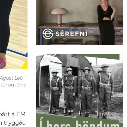
, Ágúst Leó
ttir og Jóna
 þátt á EM
in tryggðu