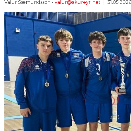
Valur Sæmundsson -
valur@akureyri.net
31.05.2026 