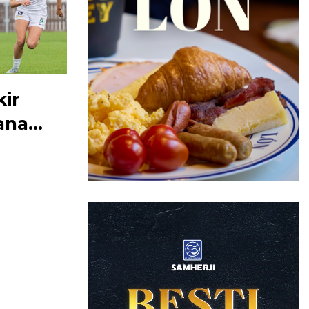
kir
ana