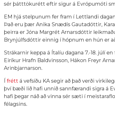
sér þátttökurétt eftir sigur á Evrópumóti sm
EM hjá stelpunum fer fram í Lettlandi dagana
Það eru þær Anika Snædís Gautadóttir, Kara
þeirra er Jóna Margrét Arnarsdóttir leikmaður
Brynjúlfsdóttir einnig í hópnum en hún er að 
Strákarnir keppa á Ítalíu dagana 7.-18. júlí 
Eiríkur Hrafn Baldvinsson, Hákon Freyr Arna
Arinbjarnarson.
Í
frétt
á vefsíðu KA segir að það verði virki
því bæði lið hafi unnið sannfærandi sigra á 
hafi þegar náð að vinna sér sæti í meistarafl
félagsins.