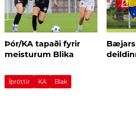
Þór/KA tapaði fyrir
Bæjars
meisturum Blika
deildi
Íþróttir
KA
Blak