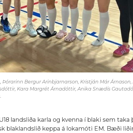
son, Þórarinn Bergur Arinbjarnarson, Kristján Már Árnason
sdóttir, Kara Margrét Árnadóttir, Anika Snædís Gautadó
.
 U18 landsliða karla og kvenna í blaki sem taka
ensk blaklandslið keppa á lokamóti EM. Bæði lið