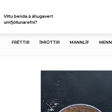
Viltu benda á áhugavert
umfjöllunarefni?
FRÉTTIR
ÍÞRÓTTIR
MANNLÍF
MENN