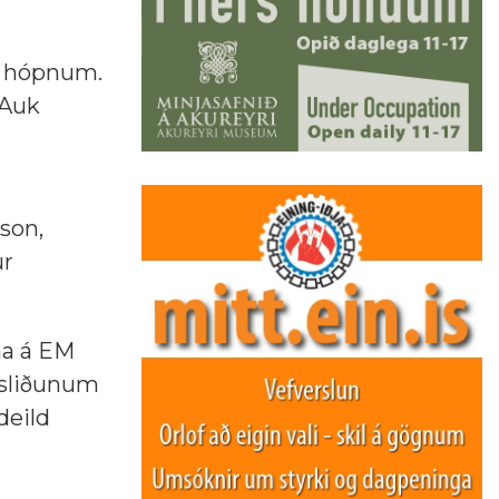
 í hópnum.
 Auk
sson,
ur
na á EM
ndsliðunum
deild