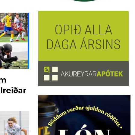
mm
lreiðar