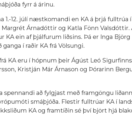
áþjóða fyrr á árinu.
 1.-12. júlí næstkomandi en KA á þrjá fulltrúa
 Margrét Árnadóttir og Katla Fönn Valsdóttir.
 KA ein af þjálfurum liðsins. Þá er Inga Björg
ganga í raðir KA frá Völsungi.
en frá KA eru í hópnum þeir Ágúst Leó Sigurfinn
rsson, Kristján Már Árnason og Þórarinn Berg
lega spennandi að fylgjast með framgöngu liðan
Evrópumóti smáþjóða. Flestir fulltrúar KA í la
okksliðum KA og framtíðin sé því björt hjá blak