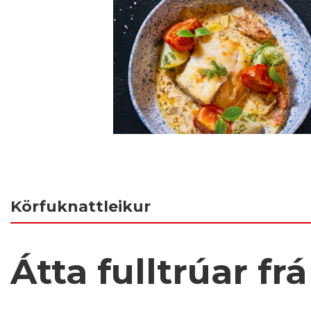
Körfuknattleikur
Átta fulltrúar fr