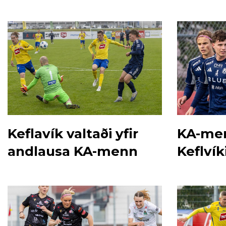
við Þór/KA
Keflavík valtaði yfir
KA-me
andlausa KA-menn
Keflvík