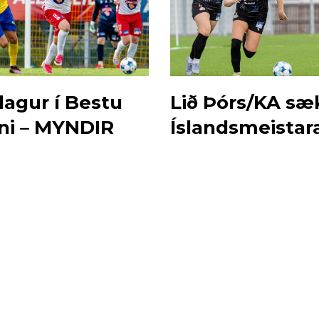
lagur í Bestu
Lið Þórs/KA sæ
nni – MYNDIR
Íslandsmeistar
heim