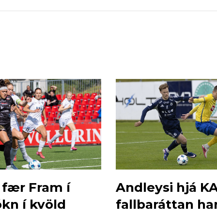
 fær Fram í
Andleysi hjá KA
kn í kvöld
fallbaráttan ha