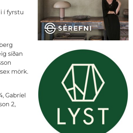
 í fyrstu
rberg
eig síðan
sson
 sex mörk.
, Gabríel
son 2,