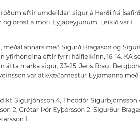
um eftir umdeildan sigur á Herði frá Ísafirði
in og dróst á móti Eyjapeyjunum. Leikið var í
um, meðal annars með Sigurð Bragason og Sigu
irhöndina eftir fyrri hálfleikinn, 16-14. KA s
um átta marka sigur, 33-25. Jens Bragi Bergþór
r Sveinsson var atkvæðamestur Eyjamanna með
dikt Sigurjónsson 4, Theodór Sigurbjörnsson 4
son 2, Grétar Þór Eyþórsson 2, Sigurður Braga
arsson 1.