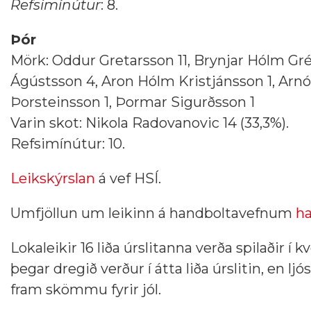
Refsimínútur
: 8.
Þór
Mörk: Oddur Gretarsson 11, Brynjar Hólm Grét
Ágústsson 4, Aron Hólm Kristjánsson 1, Arnór 
Þorsteinsson 1, Þormar Sigurðsson 1
Varin skot: Nikola Radovanovic 14 (33,3%).
Refsimínútur: 10.
Leikskýrslan
á vef HSÍ.
Umfjöllun um leikinn á handboltavefnum
ha
Lokaleikir 16 liða úrslitanna verða spilaðir í
þegar dregið verður í átta liða úrslitin, en lj
fram skömmu fyrir jól.