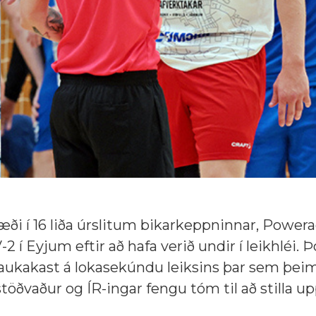
æði í 16 liða úrslitum bikarkeppninnar, Power
2 í Eyjum eftir að hafa verið undir í leikhléi. Þ
 aukakast á lokasekúndu leiksins þar sem þei
stöðvaður og ÍR-ingar fengu tóm til að stilla up