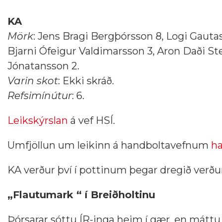
KA
Mörk
: Jens Bragi Bergþórsson 8, Logi Gautas
Bjarni Ófeigur Valdimarsson 3, Aron Daði St
Jónatansson 2.
Varin skot
: Ekki skráð.
Refsimínútur
: 6.
Leikskýrslan
á vef HSÍ.
Umfjöllun um leikinn á handboltavefnum
ha
KA verður því í pottinum þegar dregið verður í
„Flautumark “ í Breiðholtinu
Þórsarar sóttu ÍR-inga heim í gær, en máttu