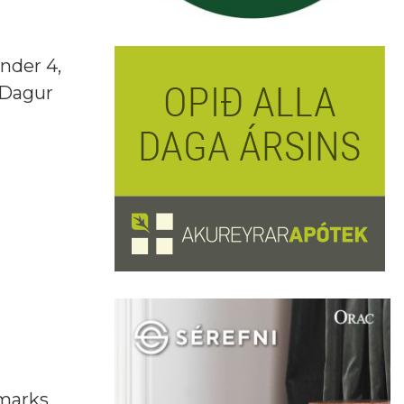
nder 4,
 Dagur
 marks