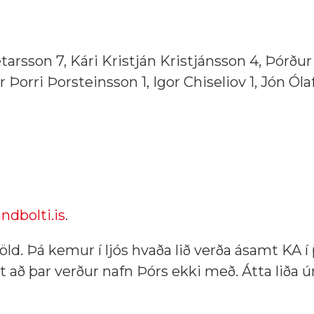
arsson 7, Kári Kristján Kristjánsson 4, Þórður
Þorri Þorsteinsson 1, Igor Chiseliov 1, Jón Óla
ndbolti.is
.
 kvöld. Þá kemur í ljós hvaða lið verða ásamt KA
óst að þar verður nafn Þórs ekki með. Átta liða úr