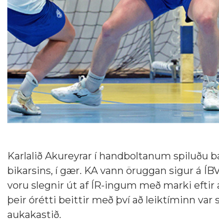
Karlalið Akureyrar í handboltanum spiluðu b
bikarsins, í gær. KA vann öruggan sigur á ÍBV-
voru slegnir út af ÍR-ingum með marki eftir
þeir órétti beittir með því að leiktíminn var 
aukakastið.