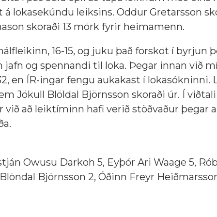
 á lokasekúndu leiksins. Oddur Gretarsson sk
rnason skoraði 13 mörk fyrir heimamenn.
álfleikinn, 16-15, og juku það forskot í byrjun 
nn jafn og spennandi til loka. Þegar innan við m
2-32, en ÍR-ingar fengu aukakast í lokasókninni.
em Jökull Blöldal Björnsson skoraði úr. Í viðtal
r við að leiktíminn hafi verið stöðvaður þegar 
ða.
ristján Owusu Darkoh 5, Eyþór Ari Waage 5, Ró
l Blöndal Björnsson 2, Óðinn Freyr Heiðmarsson 