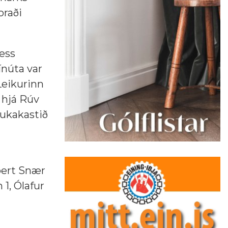
oraði
þess
ínúta var
 Leikurinn
i hjá Rúv
aukakastið
bert Snær
1, Ólafur