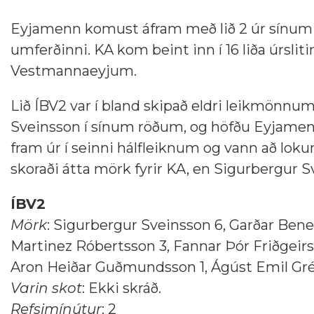
Eyjamenn komust áfram með lið 2 úr sínum röð
umferðinni. KA kom beint inn í 16 liða úrslit
Vestmannaeyjum.
Lið ÍBV2 var í bland skipað eldri leikmönn
Sveinsson í sínum röðum, og höfðu Eyjamenn yf
fram úr í seinni hálfleiknum og vann að lok
skoraði átta mörk fyrir KA, en Sigurbergu
ÍBV2
Mörk
: Sigurbergur Sveinsson 6, Garðar Bene
Martinez Róbertsson 3, Fannar Þór Friðgeirs
Aron Heiðar Guðmundsson 1, Ágúst Emil Grét
Varin skot
: Ekki skráð.
Refsimínútur
: 2