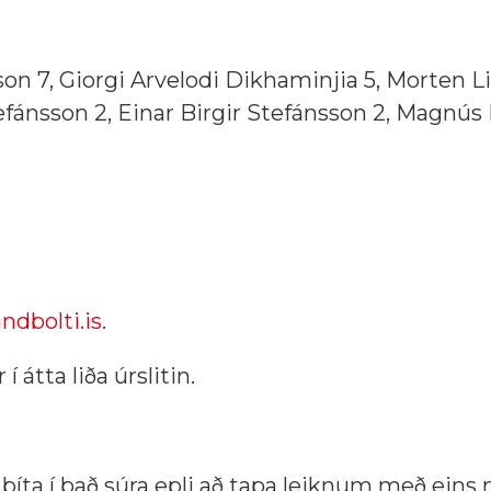
on 7, Giorgi Arvelodi Dikhaminjia 5, Morten Li
efánsson 2, Einar Birgir Stefánsson 2, Magnús
ndbolti.is
.
 átta liða úrslitin.
 bíta í það súra epli að tapa leiknum með eins