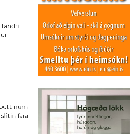
 Tandri
fur
 í pottinum
slitin fara