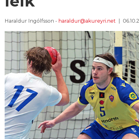
leik
Haraldur Ingólfsson -
haraldur@akureyri.net
06.10.2