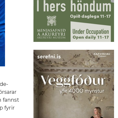
ade-
órsarar
m fannst
p fyrir