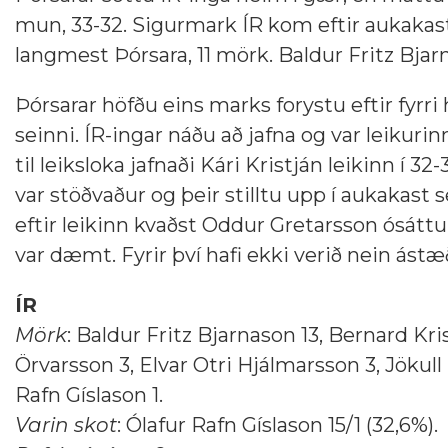
mun, 33-32. Sigurmark ÍR kom eftir aukakast
langmest Þórsara, 11 mörk. Baldur Fritz Bja
Þórsarar höfðu eins marks forystu eftir fyrri h
seinni. ÍR-ingar náðu að jafna og var leikuri
til leiksloka jafnaði Kári Kristján leikinn í 3
var stöðvaður og þeir stilltu upp í aukakast s
eftir leikinn kvaðst Oddur Gretarsson ósáttu
var dæmt. Fyrir því hafi ekki verið nein ástæ
ÍR
Mörk
: Baldur Fritz Bjarnason 13, Bernard K
Örvarsson 3, Elvar Otri Hjálmarsson 3, Jökul
Rafn Gíslason 1.
Varin skot
: Ólafur Rafn Gíslason 15/1 (32,6%).