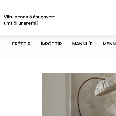
Viltu benda á áhugavert
umfjöllunarefni?
FRÉTTIR
ÍÞRÓTTIR
MANNLÍF
MENN