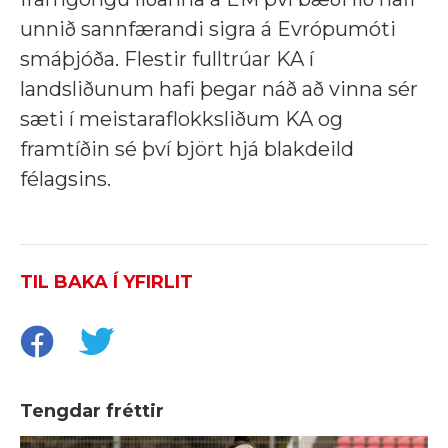
unnið sannfærandi sigra á Evrópumóti
smáþjóða. Flestir fulltrúar KA í
landsliðunum hafi þegar náð að vinna sér
sæti í meistaraflokksliðum KA og
framtíðin sé því björt hjá blakdeild
félagsins.
TIL BAKA Í YFIRLIT
Tengdar fréttir