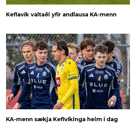
Keflavík valtaði yfir andlausa KA-menn
KA-menn sækja Keflvíkinga heim í dag