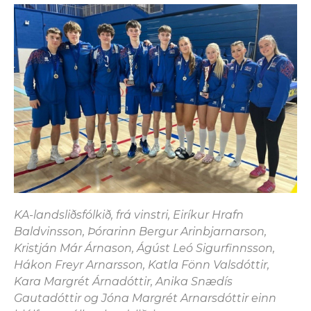
KA-landsliðsfólkið, frá vinstri, Eiríkur Hrafn
Baldvinsson, Þórarinn Bergur Arinbjarnarson,
Kristján Már Árnason, Ágúst Leó Sigurfinnsson,
Hákon Freyr Arnarsson, Katla Fönn Valsdóttir,
Kara Margrét Árnadóttir, Anika Snædís
Gautadóttir og Jóna Margrét Arnarsdóttir einn