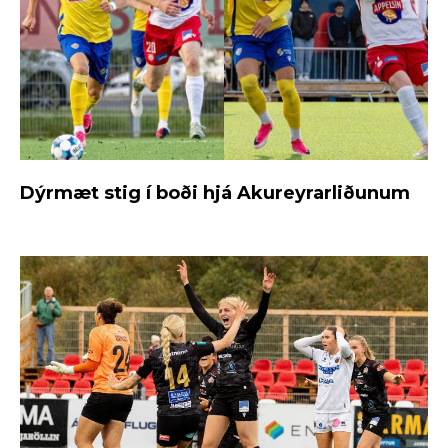
Dýrmæt stig í boði hjá Akureyrarliðunum