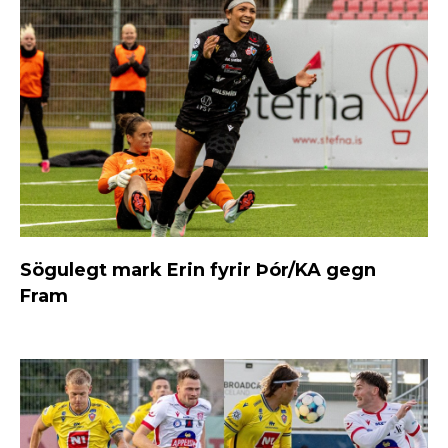
Sögulegt mark Erin fyrir Þór/KA gegn
Fram