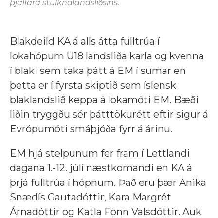
þjálfara stúlknalandsliðsins.
Blakdeild KA á alls átta fulltrúa í
lokahópum U18 landsliða karla og kvenna
í blaki sem taka þátt á EM í sumar en
þetta er í fyrsta skiptið sem íslensk
blaklandslið keppa á lokamóti EM. Bæði
liðin tryggðu sér þátttökurétt eftir sigur á
Evrópumóti smáþjóða fyrr á árinu.
EM hjá stelpunum fer fram í Lettlandi
dagana 1.-12. júlí næstkomandi en KA á
þrjá fulltrúa í hópnum. Það eru þær Anika
Snædís Gautadóttir, Kara Margrét
Árnadóttir og Katla Fönn Valsdóttir. Auk