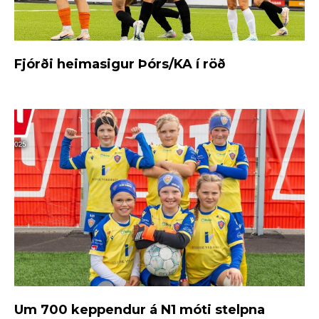
Fjórði heimasigur Þórs/KA í röð
Um 700 keppendur á N1 móti stelpna