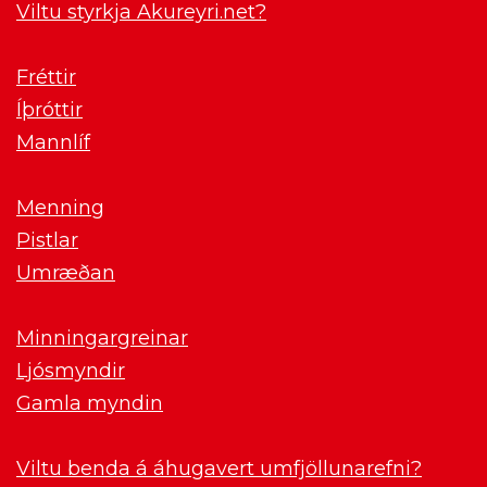
Viltu styrkja Akureyri.net?
Fréttir
Íþróttir
Mannlíf
Menning
Pistlar
Umræðan
Minningargreinar
Ljósmyndir
Gamla myndin
Viltu benda á áhugavert umfjöllunarefni?