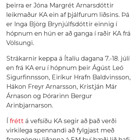
þeirra er Jóna Margrét Arnarsdóttir
leikmaður KA ein af þjálfurum liðsins. Þá
er Inga Björg Brynjúlfsdóttir einnig í
hópnum en hún er að ganga í raðir KA frá
Völsungi.
Strákarnir keppa á Ítalíu dagana 7.-18. júlí
en frá KA eru í hópnum þeir Ágúst Leó
Sigurfinnsson, Eiríkur Hrafn Baldvinsson,
Hákon Freyr Arnarsson, Kristján Már
Árnason og Þórarinn Bergur
Arinbjarnarson.
Í
frétt
á vefsíðu KA segir að það verði
virkilega spennandi að fylgjast með
framgöngu liðanna á EM því bæði lið hafi