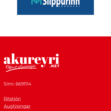
Sími: 6691114
Ritstjóri
Auglýsingar