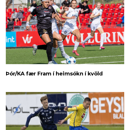
Þór/KA fær Fram í heimsókn í kvöld