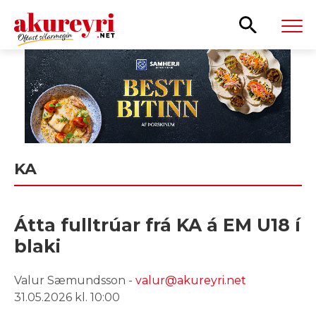
Leita
KA
Átta fulltrúar frá KA á EM U18 í
blaki
Valur Sæmundsson -
valur@akureyri.net
31.05.2026 kl. 10:00