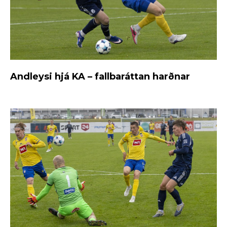
Andleysi hjá KA – fallbaráttan harðnar