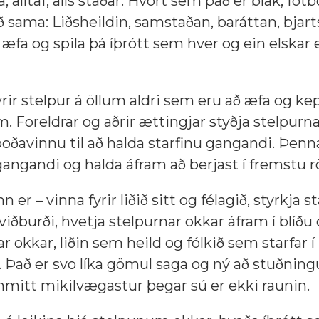
a, alltaf, alls staðar. Hvort sem það er blak, fótbo
að sama: Liðsheildin, samstaðan, baráttan, bjart
æfa og spila þá íþrótt sem hver og ein elskar 
yrir stelpur á öllum aldri sem eru að æfa og ke
 Foreldrar og aðrir ættingjar styðja stelpurnar
fboðavinnu til að halda starfinu gangandi. Þen
 gangandi og halda áfram að berjast í fremstu r
er – vinna fyrir liðið sitt og félagið, styrkja s
ðburði, hvetja stelpurnar okkar áfram í blíðu 
 okkar, liðin sem heild og fólkið sem starfar í
 Það er svo líka gömul saga og ný að stuðning
nmitt mikilvægastur þegar sú er ekki raunin.