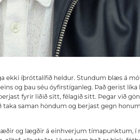
ega ekki íþróttalífið heldur. Stundum blæs á mót
ns og þau séu óyfirstíganleg. Það gerist líka
erjast fyrir liðið sitt, félagið sitt. Þegar við 
 að taka saman höndum og berjast gegn honu
 hæðir og lægðir á einhverjum tímapunktum, í 