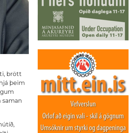
i, brött
 hjá þeim
göngum
m saman
nútíð,