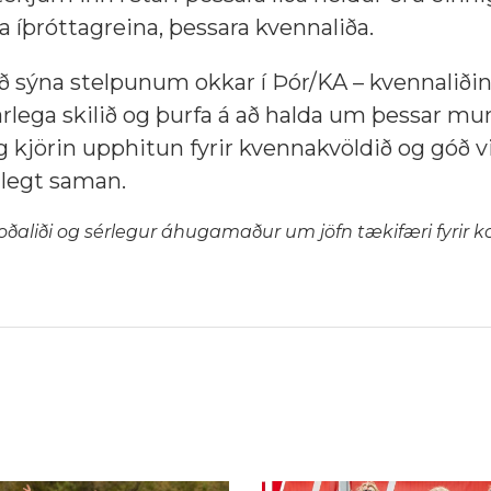
a íþróttagreina, þessara kvennaliða.
að sýna stelpunum okkar í Þór/KA – kvennaliðin
lega skilið og þurfa á að halda um þessar m
eg kjörin upphitun fyrir kvennakvöldið og góð 
ilegt saman.
oðaliði og sérlegur áhugamaður um jöfn tækifæri fyrir ko