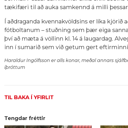
tækifæri til að auka samkennd á milli þessar
Í aðdraganda kvennakvöldsins er líka kjörið 
fótboltanum – stuðning sem þær eiga sannar
því að mæta á völlinn kl. 14 á laugardag. Alv
inn í sumarið sem við getum gert eftirminn
Haraldur Ingólfsson er alls konar, meðal annars sjálfb
íþróttum
TIL BAKA Í YFIRLIT
Tengdar fréttir