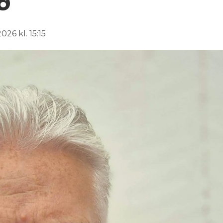
ð
026 kl. 15:15