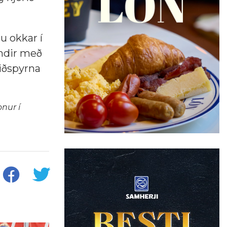
u okkar í
undir með
viðspyrna
nur í