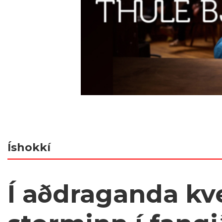
Íshokkí
Í aðdraganda kv