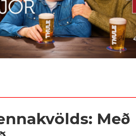
ennakvölds: Með