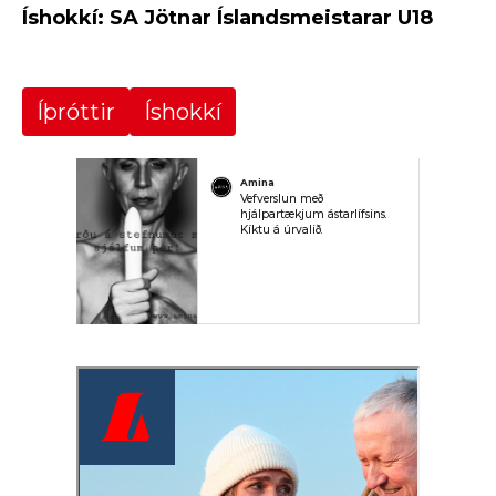
Íshokkí: SA Jötnar Íslandsmeistarar U18
Íþróttir
Íshokkí