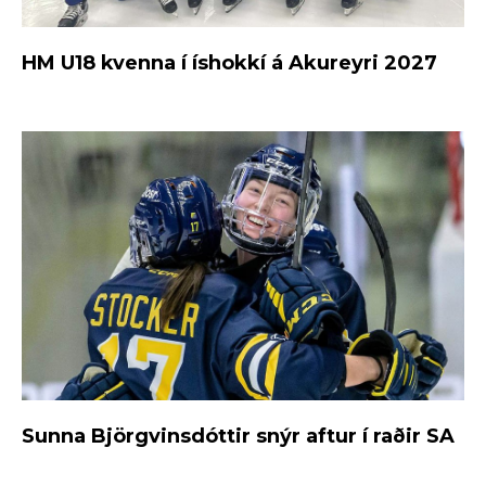
HM U18 kvenna í íshokkí á Akureyri 2027
Sunna Björgvinsdóttir snýr aftur í raðir SA