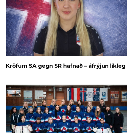
Kröfum SA gegn SR hafnað – áfrýjun líkleg