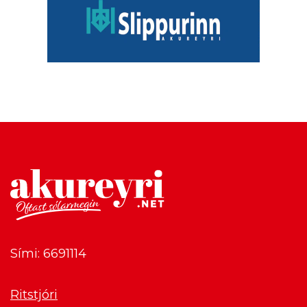
Sími: 6691114
Ritstjóri