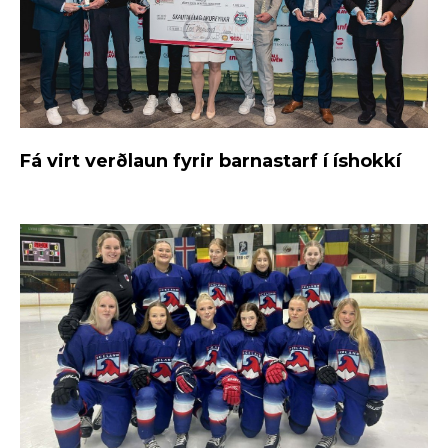
Fá virt verðlaun fyrir barnastarf í íshokkí