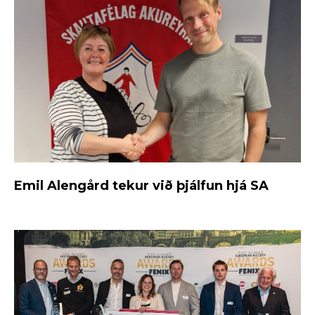
Emil Alengård tekur við þjálfun hjá SA