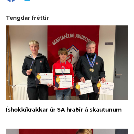
Tengdar fréttir
Íshokkíkrakkar úr SA hraðir á skautunum