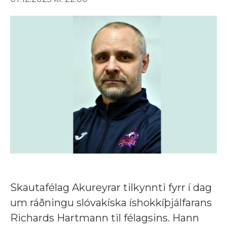
Skautafélag Akureyrar tilkynnti fyrr í dag
um ráðningu slóvakíska íshokkíþjálfarans
Richards Hartmann til félagsins. Hann