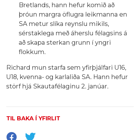
Bretlands, hann hefur komið að
þróun margra öflugra leikmanna en
SA metur slíka reynslu mikils,
sérstaklega með áherslu félagsins á
að skapa sterkan grunn í yngri
flokkum.
Richard mun starfa sem yfirþjálfari U16,
U18, kvenna- og karlaliða SA. Hann hefur
störf hjá Skautafélaginu 2. janúar.
TIL BAKA Í YFIRLIT