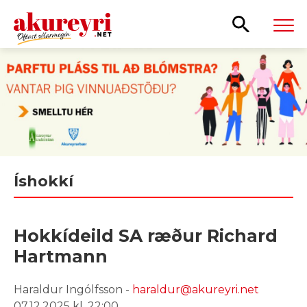
Leita
Íshokkí
Hokkídeild SA ræður Richard
Hartmann
Haraldur Ingólfsson -
haraldur@akureyri.net
07.12.2025 kl. 22:00