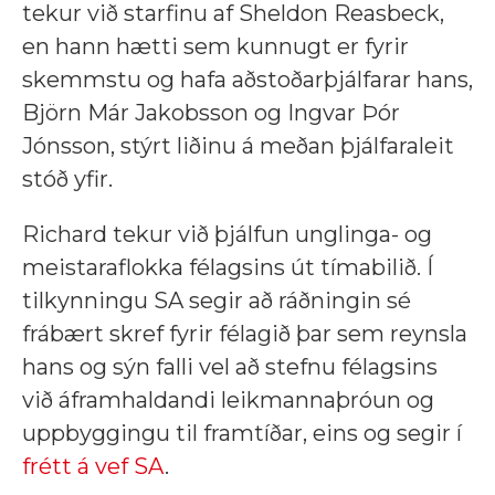
tekur við starfinu af Sheldon Reasbeck,
en hann hætti sem kunnugt er fyrir
skemmstu og hafa aðstoðarþjálfarar hans,
Björn Már Jakobsson og Ingvar Þór
Jónsson, stýrt liðinu á meðan þjálfaraleit
stóð yfir.
Richard tekur við þjálfun unglinga- og
meistaraflokka félagsins út tímabilið. Í
tilkynningu SA segir að ráðningin sé
frábært skref fyrir félagið þar sem reynsla
hans og sýn falli vel að stefnu félagsins
við áframhaldandi leikmannaþróun og
uppbyggingu til framtíðar, eins og segir í
frétt á vef SA
.