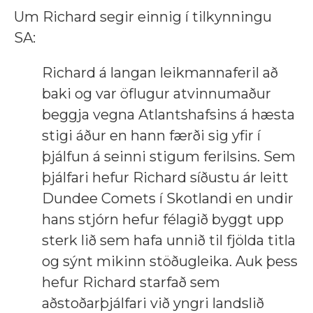
Um Richard segir einnig í tilkynningu
SA:
Richard á langan leikmannaferil að
baki og var öflugur atvinnumaður
beggja vegna Atlantshafsins á hæsta
stigi áður en hann færði sig yfir í
þjálfun á seinni stigum ferilsins. Sem
þjálfari hefur Richard síðustu ár leitt
Dundee Comets í Skotlandi en undir
hans stjórn hefur félagið byggt upp
sterk lið sem hafa unnið til fjölda titla
og sýnt mikinn stöðugleika. Auk þess
hefur Richard starfað sem
aðstoðarþjálfari við yngri landslið