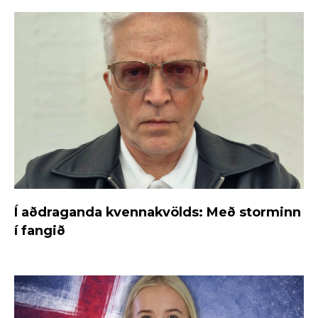
Í aðdraganda kvennakvölds: Með storminn
í fangið