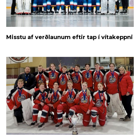
Misstu af verðlaunum eftir tap í vítakeppni