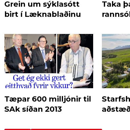
Grein um sýklasótt
Taka þá
birt í Læknablaðinu
rannsó
Tæpar 600 milljónir til
Starfs
SAk síðan 2013
aðstæðu