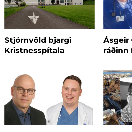
Stjórnvöld bjargi
Ásgeir
Kristnesspítala
ráðinn