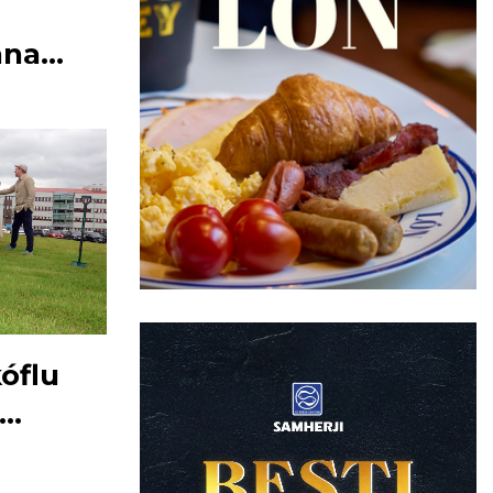
ana
kóflu