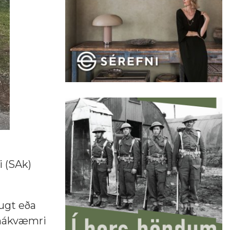
 (SAk)
ðugt eða
 nákvæmri