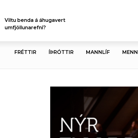
Viltu benda á áhugavert
umfjöllunarefni?
FRÉTTIR
ÍÞRÓTTIR
MANNLÍF
MENN