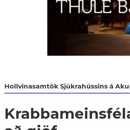
Hollvinasamtök Sjúkrahússins á Aku
Krabbameinsféla