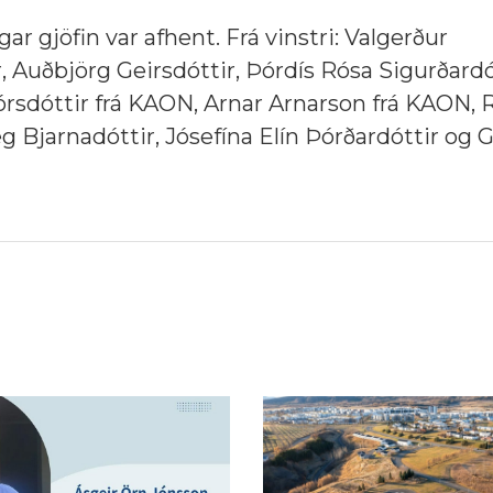
 gjöfin var afhent. Frá vinstri: Valgerður
, Auðbjörg Geirsdóttir, Þórdís Rósa Sigurðardó
órsdóttir frá KAON, Arnar Arnarson frá KAON,
eg Bjarnadóttir, Jósefína Elín Þórðardóttir o