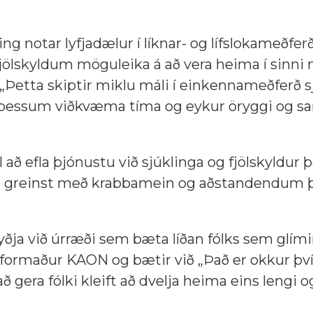
ng notar lyfjadælur í líknar- og lífslokameðferð
lskyldum möguleika á að vera heima í sinni 
„Þetta skiptir miklu máli í einkennameðferð s
á þessum viðkvæma tíma og eykur öryggi og sa
að efla þjónustu við sjúklinga og fjölskyldur þe
efur greinst með krabbamein og aðstandendum þ
ðja við úrræði sem bæta líðan fólks sem glímir
, formaður KAON og bætir við „Það er okkur þv
 gera fólki kleift að dvelja heima eins lengi o