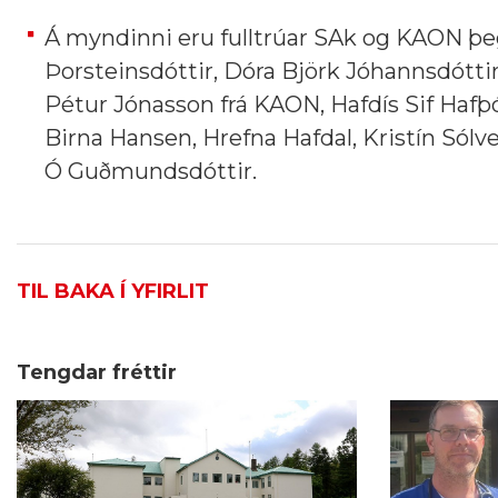
Á myndinni eru fulltrúar SAk og KAON þegar
Þorsteinsdóttir, Dóra Björk Jóhannsdóttir
Pétur Jónasson frá KAON, Hafdís Sif Hafþ
Birna Hansen, Hrefna Hafdal, Kristín Sólv
Ó Guðmundsdóttir.
TIL BAKA Í YFIRLIT
Tengdar fréttir