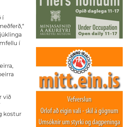
 í
meðferð,“
júklinga
mfellu í
irra,
eirra
 við
í
g kostur