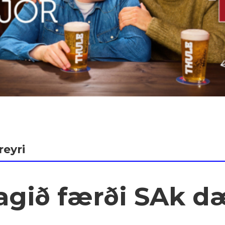
reyri
gið færði SAk d