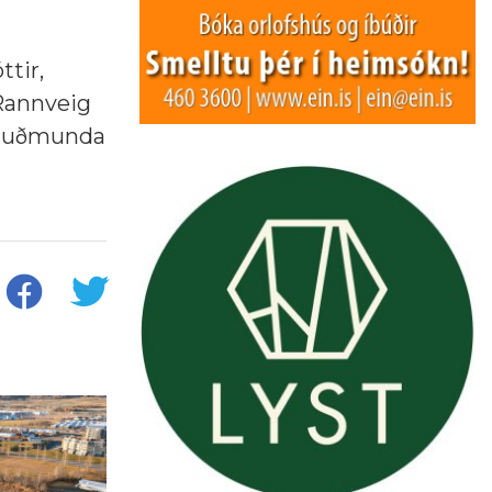
ttir,
 Rannveig
g Guðmunda