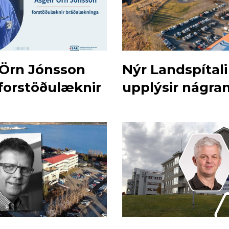
 Örn Jónsson
Nýr Landspítali
 forstöðulæknir
upplýsir nágra
SAk