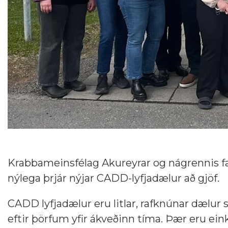
Krabbameinsfélag Akureyrar og nágrennis f
nýlega þrjár nýjar CADD-lyfjadælur að gjöf.
CADD lyfjadælur eru litlar, rafknúnar dælur 
eftir þörfum yfir ákveðinn tíma. Þær eru ei