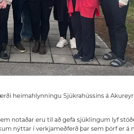
ærði heimahlynningu Sjúkrahússins á Akureyri
sem notaðar eru til að gefa sjúklingum lyf stö
nkum nýttar í verkjameðferð þar sem þörf er á