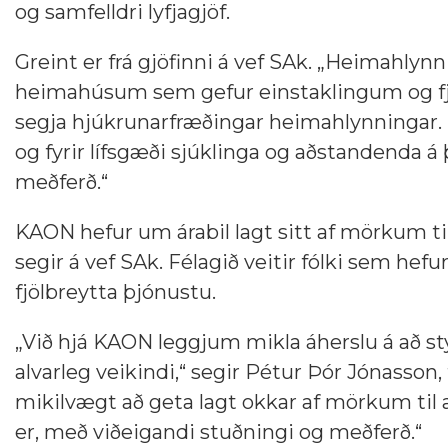
og samfelldri lyfjagjöf.
Greint er frá gjöfinni á vef SAk. „Heimahlynni
heimahúsum sem gefur einstaklingum og fjö
segja hjúkrunarfræðingar heimahlynningar. 
og fyrir lífsgæði sjúklinga og aðstandenda 
meðferð.“
KAON hefur um árabil lagt sitt af mörkum til 
segir á vef SAk. Félagið veitir fólki sem h
fjölbreytta þjónustu.
„Við hjá KAON leggjum mikla áherslu á að sty
alvarleg veikindi,“ segir Pétur Þór Jónasson
mikilvægt að geta lagt okkar af mörkum til að
er, með viðeigandi stuðningi og meðferð.“