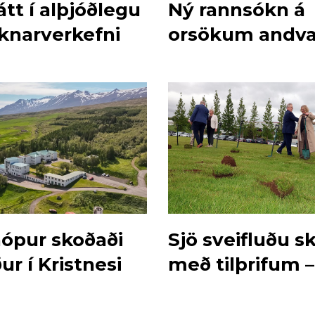
tt í alþjóðlegu
Ný rannsókn á
knarverkefni
orsökum andv
fæðinga
hópur skoðaði
Sjö sveifluðu s
r í Kristnesi
með tilþrifum –
MYNDIR