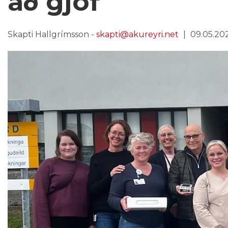
að gjöf
Skapti Hallgrímsson -
skapti@akureyri.net
09.05.202