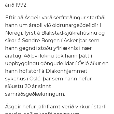
árið 1992.
Eftir að Ásgeir varð sérfræðingur starfaði
hann um árabil við öldrunargeðdeildir í
Noregi, fyrst á Blakstad-sjúkrahúsinu og
síðar á Søndre Borgen í Asker þar sem
hann gegndi stöðu yfirlæknis í nær
áratug. Að því loknu tók hann þátt í
uppbyggingu göngudeildar í Ósló áður en
hann hóf störf á Diakonhjemmet
sykehus í Ósló, þar sem hann hefur
síðustu 20 ár sinnt
samráðsgeðlækningum.
Ásgeir hefur jafnframt verið virkur í starfi