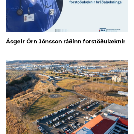
Ásgeir Örn Jónsson ráðinn forstöðulæknir