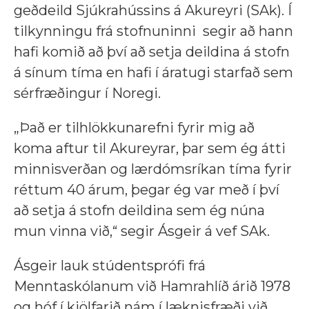
geðdeild Sjúkrahússins á Akureyri (SAk). Í
tilkynningu frá stofnuninni segir að hann
hafi komið að því að setja deildina á stofn
á sínum tíma en hafi í áratugi starfað sem
sérfræðingur í Noregi.
„Það er tilhlökkunarefni fyrir mig að
koma aftur til Akureyrar, þar sem ég átti
minnisverðan og lærdómsríkan tíma fyrir
réttum 40 árum, þegar ég var með í því
að setja á stofn deildina sem ég núna
mun vinna við,“ segir Ásgeir á vef SAk.
Ásgeir lauk stúdentsprófi frá
Menntaskólanum við Hamrahlíð árið 1978
og hóf í kjölfarið nám í læknisfræði við