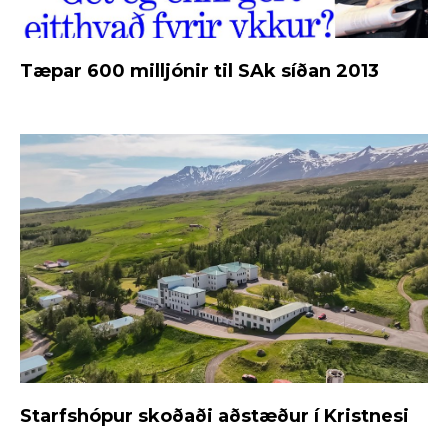
Tæpar 600 milljónir til SAk síðan 2013
Starfshópur skoðaði aðstæður í Kristnesi