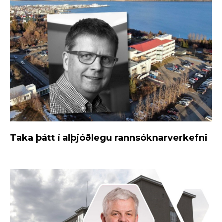
Taka þátt í alþjóðlegu rannsóknarverkefni