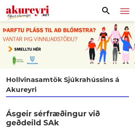
Leita
Hollvinasamtök Sjúkrahússins á
Akureyri
Ásgeir sérfræðingur við
geðdeild SAk