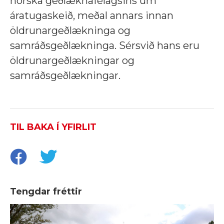
norska geðlæknafélagsins um
áratugaskeið, meðal annars innan
öldrunargeðlækninga og
samráðsgeðlækninga. Sérsvið hans eru
öldrunargeðlækningar og
samráðsgeðlækningar.
TIL BAKA Í YFIRLIT
Tengdar fréttir