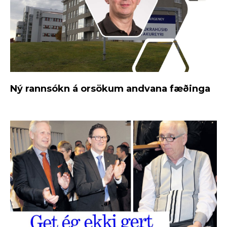
Ný rannsókn á orsökum andvana fæðinga