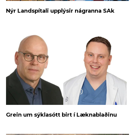
Nýr Landspítali upplýsir nágranna SAk
Grein um sýklasótt birt í Læknablaðinu