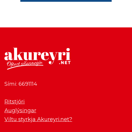
Sími: 6691114
Ritstjóri
Auglýsingar
Viltu styrkja Akureyri.net?