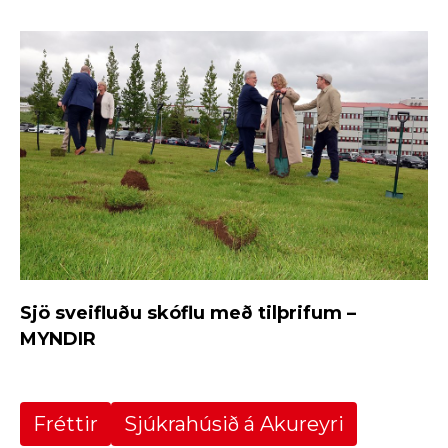
Sjö sveifluðu skóflu með tilþrifum –
MYNDIR
Fréttir
Sjúkrahúsið á Akureyri