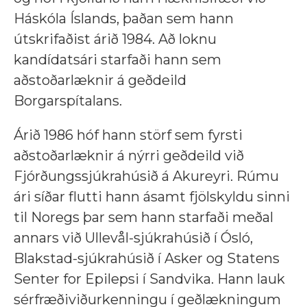
Háskóla Íslands, þaðan sem hann
útskrifaðist árið 1984. Að loknu
kandídatsári starfaði hann sem
aðstoðarlæknir á geðdeild
Borgarspítalans.
Árið 1986 hóf hann störf sem fyrsti
aðstoðarlæknir á nýrri geðdeild við
Fjórðungssjúkrahúsið á Akureyri. Rúmu
ári síðar flutti hann ásamt fjölskyldu sinni
til Noregs þar sem hann starfaði meðal
annars við Ullevål-sjúkrahúsið í Ósló,
Blakstad-sjúkrahúsið í Asker og Statens
Senter for Epilepsi í Sandvika. Hann lauk
sérfræðiviðurkenningu í geðlækningum