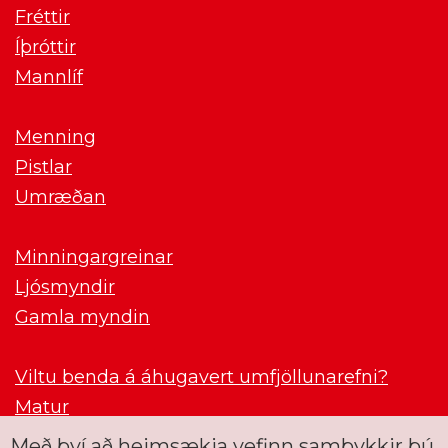
Fréttir
Íþróttir
Mannlíf
Menning
Pistlar
Umræðan
Minningargreinar
Ljósmyndir
Gamla myndin
Viltu benda á áhugavert umfjöllunarefni?
Matur
Með því að heimsækja vefinn samþykkir þú