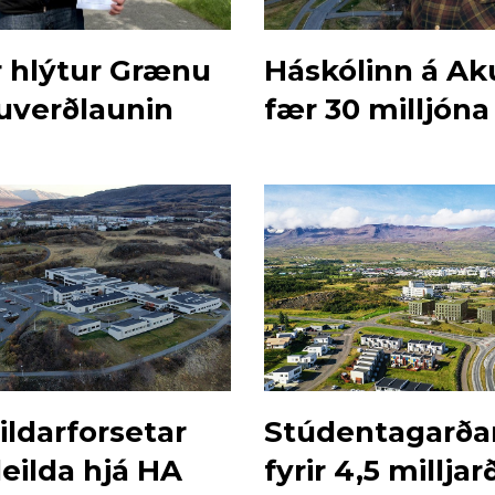
r hlýtur Grænu
Háskólinn á Ak
uverðlaunin
fær 30 milljóna
ildarforsetar
Stúdentagarðar
eilda hjá HA
fyrir 4,5 milljar