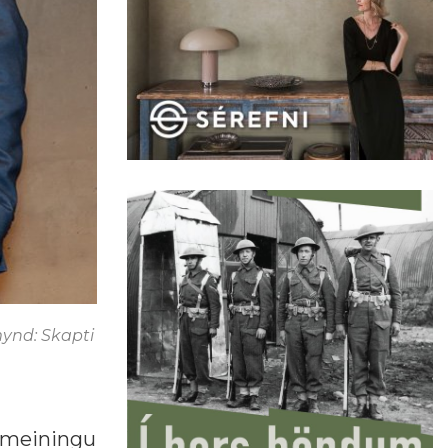
mynd: Skapti
sameiningu