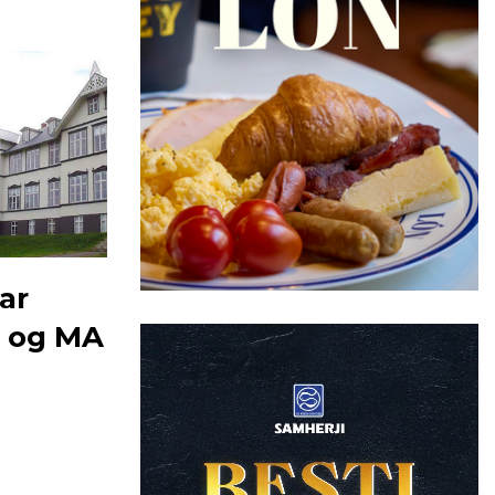
ar
A og MA