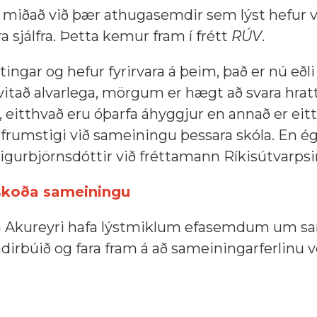
, miðað við þær athugasemdir sem lýst hefur v
 sjálfra. Þetta kemur fram í frétt
RÚV
.
tingar og hefur fyrirvara á þeim, það er nú eðli
vitað alvarlega, mörgum er hægt að svara hrat
a, eitthvað eru óþarfa áhyggjur en annað er ei
 á frumstigi við sameiningu þessara skóla. En é
Sigurbjörnsdóttir við fréttamann Ríkisútvarpsi
rskoða sameiningu
 á Akureyri hafa lýstmiklum efasemdum um s
ndirbúið og fara fram á að sameiningarferlinu 