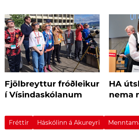
fæðinga
Fjölbreyttur fróðleikur
HA útsk
í Vísindaskólanum
nema n
Fréttir
Háskólinn á Akureyri
Menntam