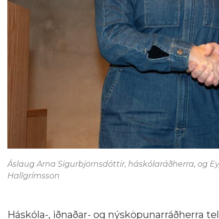
Áslaug Arna Sigurbjörnsdóttir, háskólaráðherra, og E
Hallgrímsson
Háskóla-, iðnaðar- og nýsköpunarráðherra t