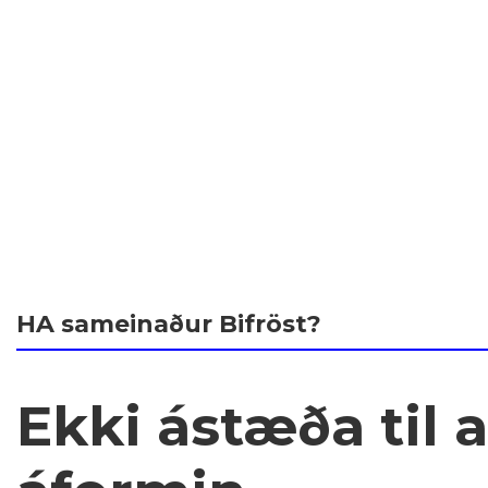
HA sameinaður Bifröst?
Ekki ástæða til