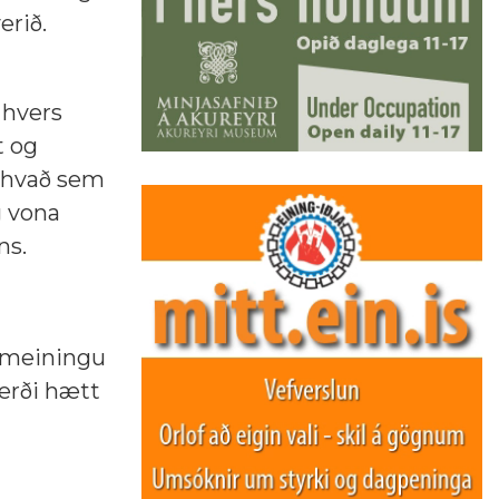
erið.
 hvers
t og
tthvað sem
g vona
ns.
ameiningu
verði hætt