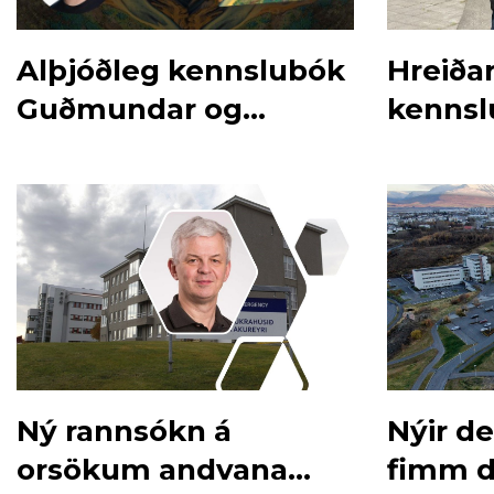
Alþjóðleg kennslubók
Hreiða
Guðmundar og
kennsl
kollega
Ný rannsókn á
Nýir de
orsökum andvana
fimm d