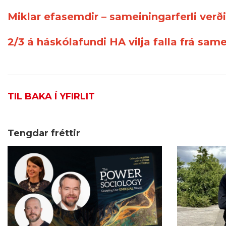
Miklar efasemdir – sameiningarferli verði
2/3 á háskólafundi HA vilja falla frá sa
TIL BAKA Í YFIRLIT
Tengdar fréttir