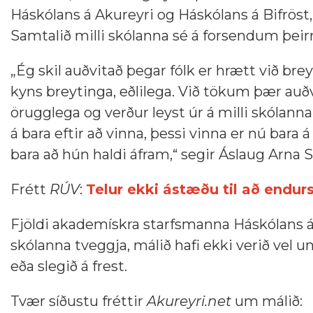
Háskólans á Akureyri og Háskólans á Bifröst
Samtalið milli skólanna sé á forsendum þeirra
„Ég skil auðvitað þegar fólk er hrætt við brey
kyns breytinga, eðlilega. Við tökum þær auð
örugglega og verður leyst úr á milli skólann
á bara eftir að vinna, þessi vinna er nú bara
bara að hún haldi áfram,“ segir Áslaug Arna 
Frétt
RÚV
:
Telur ekki ástæðu til að endu
Fjöldi akademískra starfsmanna Háskólans
skólanna tveggja, málið hafi ekki verið vel u
eða slegið á frest.
Tvær síðustu fréttir
Akureyri.net
um málið: