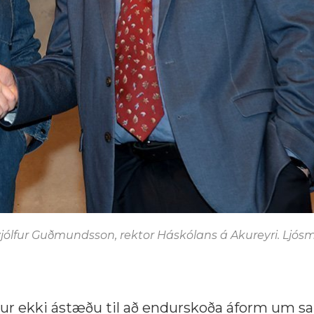
yjólfur Guðmundsson, rektor Háskólans á Akureyri. Ljós
elur ekki ástæðu til að endurskoða áform um 