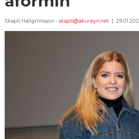
áformin
Skapti Hallgrímsson -
skapti@akureyri.net
29.01.2024