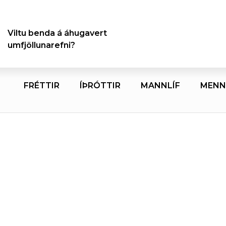
Viltu benda á áhugavert
umfjöllunarefni?
FRÉTTIR
ÍÞRÓTTIR
MANNLÍF
MENN