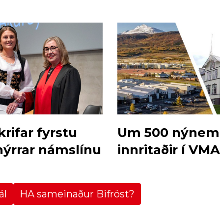
rifar fyrstu
Um 500 nýnem
ýrrar námslínu
innritaðir í VM
ál
HA sameinaður Bifröst?