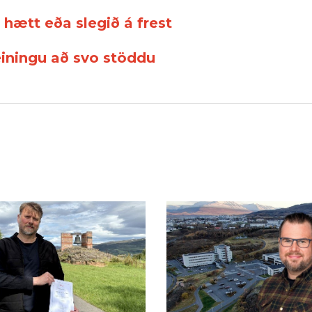
 hætt eða slegið á frest
meiningu að svo stöddu