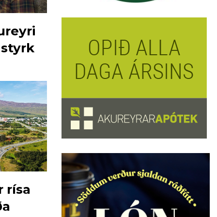
ureyri
 styrk
 rísa
ða