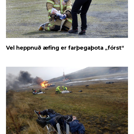
Vel heppnuð æfing er farþegaþota „fórst“