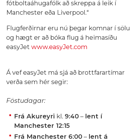
fótboltaáhugafólk að skreppa á leik í
Manchester eða Liverpool.“
Flugferðirnar eru nú þegar komnar í sölu
og hægt er að bóka flug á heimasíðu
easyJet
www.easyJet.com
Á vef easyJet má sjá að brottfarartímar
verða sem hér segir:
Föstudagar:
Frá Akureyri
kl.
9:40
–
lent í
Manchester 12:15
Frá Manchester 6:00
–
lent á