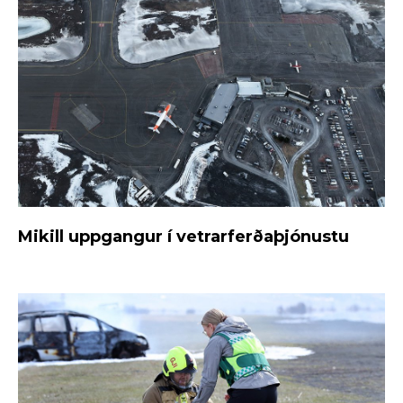
Mikill uppgangur í vetrarferðaþjónustu