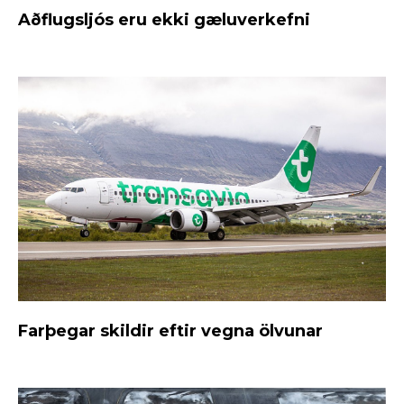
Aðflugsljós eru ekki gæluverkefni
Farþegar skildir eftir vegna ölvunar