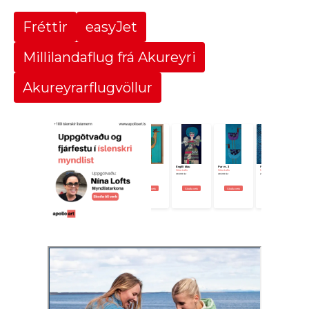
Fréttir
easyJet
Millilandaflug frá Akureyri
Akureyrarflugvöllur