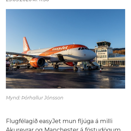
Mynd: Þórhallur Jónsson
Flugfélagið easyJet mun fljúga á milli
Akureyrar og Manchester á föstudögum