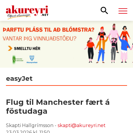
Leita
easyJet
Flug til Manchester fært á
föstudaga
Skapti Hallgrímsson -
skapti@akureyri.net
23.03.2026 kl. 11:50