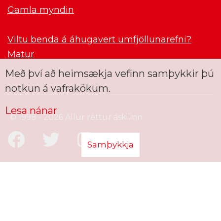
Gamla myndin
Viltu benda á áhugavert umfjöllunarefni?
Matur
Með því að heimsækja vefinn samþykkir þú
notkun á vafrakökum.
Lesa nánar
© 1998 - 2026 Allur réttur áskilinn
Samþykkja