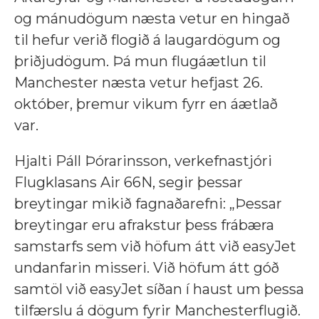
og mánudögum næsta vetur en hingað
til hefur verið flogið á laugardögum og
þriðjudögum. Þá mun
flugáætlun til
Manchester næsta vetur hefjast
26.
október,
þremur vikum fyrr en áætlað
var.
Hjalti Páll Þórarinsson, verkefnastjóri
Flugklasans Air 66N, segir þessar
breytingar mikið fagnaðarefni: „Þessar
breytingar eru afrakstur þess frábæra
samstarfs sem við höfum átt við easyJet
undanfarin misseri. Við höfum átt góð
samtöl við easyJet síðan í haust um þessa
tilfærslu á dögum fyrir Manchesterflugið.