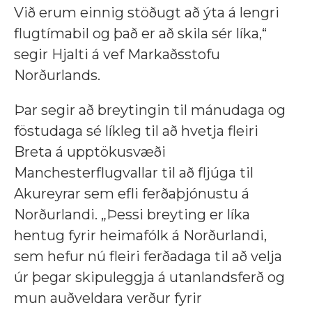
Við erum einnig stöðugt að ýta á lengri
flugtímabil og það er að skila sér líka,“
segir Hjalti á vef Markaðsstofu
Norðurlands.
Þar segir að breytingin til mánudaga og
föstudaga sé líkleg til að hvetja fleiri
Breta á upptökusvæði
Manchesterflugvallar til að fljúga til
Akureyrar sem efli ferðaþjónustu á
Norðurlandi. „Þessi breyting er líka
hentug fyrir heimafólk á Norðurlandi,
sem hefur nú fleiri ferðadaga til að velja
úr þegar skipuleggja á utanlandsferð og
mun auðveldara verður fyrir