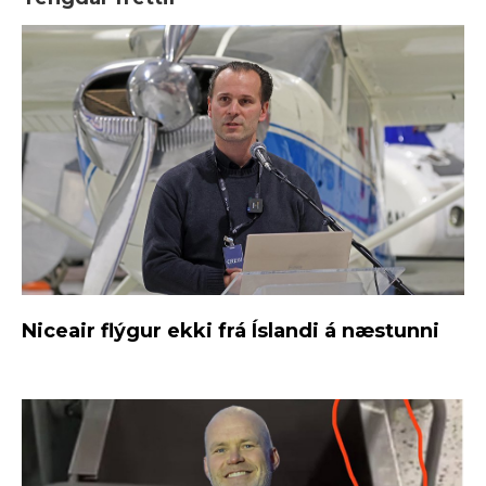
Niceair flýgur ekki frá Íslandi á næstunni