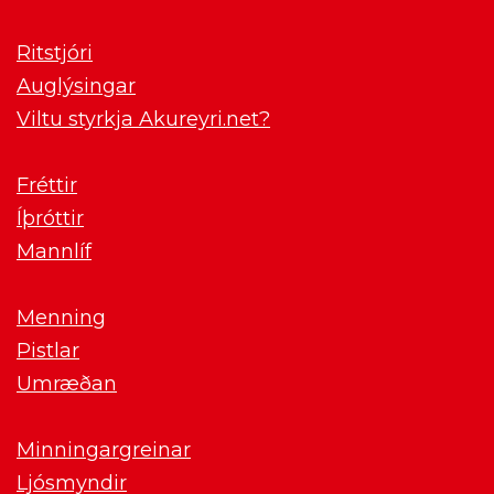
Ritstjóri
Auglýsingar
Viltu styrkja Akureyri.net?
Fréttir
Íþróttir
Mannlíf
Menning
Pistlar
Umræðan
Minningargreinar
Ljósmyndir